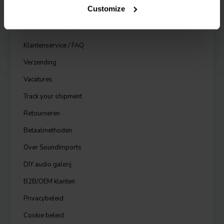
Customize
Klantenservice
Klantenservice / FAQ
Verzending
Vacatures
Track your shipment
Retourneren
Betaalmethoden
Over SoundImports
DIY audio galerij
B2B/OEM klanten
Privacybeleid
Cookie beleid