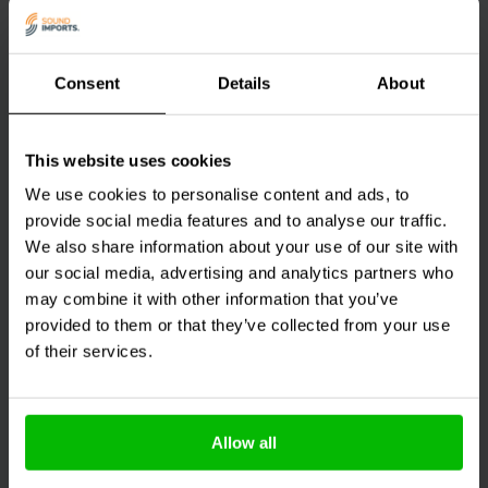
4.1 Hoe kan ik zonder BTW een order plaatsen?
4.2 Kan ik als zakelijke klant een bestelling plaatsen tegen
Consent
Details
About
zakelijke tarieven?
This website uses cookies
5.1 Hoe kan ik mijn producten retourneren?
We use cookies to personalise content and ads, to
provide social media features and to analyse our traffic.
5.2 Wat kost het retourneren van mijn bestelling?
We also share information about your use of our site with
our social media, advertising and analytics partners who
may combine it with other information that you’ve
5.3 Binnen welke termijn kan ik mijn order retourneren?
provided to them or that they’ve collected from your use
of their services.
6.1 Ik ben niet tevreden over mijn product, wat nu?
6.2 Mijn product is defect, wat nu?
Allow all