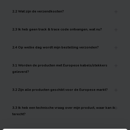
2.2 Wat zijn de verzendkosten?
2.3 Ik heb geen track & trace code ontvangen, wat nu?
2.4 Op welke dag wordt mijn bestelling verzonden?
3.1 Worden de producten met Europese kabels/stekkers
geleverd?
3.2 Zijn alle producten geschikt voor de Europese markt?
3.3 Ik heb een technische vraag over mijn product, waar kan ik
terecht?