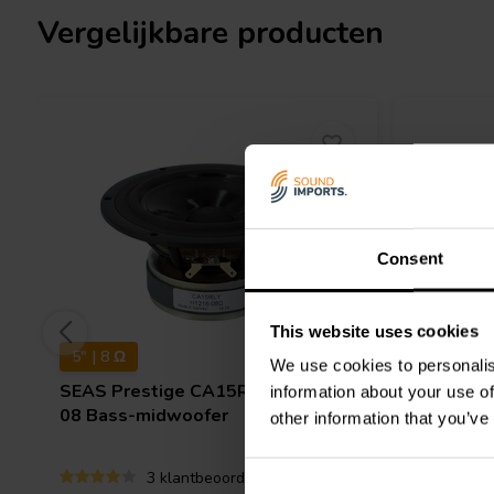
Vergelijkbare producten
Consent
This website uses cookies
5" | 8 Ω
7" | 8 Ω
We use cookies to personalis
SEAS
Prestige CA15RLY - H1216-
SEAS
Pr
information about your use of
08 Bass-midwoofer
H1456-0
other information that you’ve
3 klantbeoordelingen