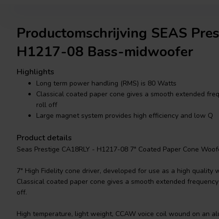
Productomschrijving SEAS Pre
H1217-08 Bass-midwoofer
Highlights
Long term power handling (RMS) is 80 Watts
Classical coated paper cone gives a smooth extended fre
roll off
Large magnet system provides high efficiency and low Q
Product details
Seas Prestige CA18RLY - H1217-08 7" Coated Paper Cone Woof
7" High Fidelity cone driver, developed for use as a high quality
Classical coated paper cone gives a smooth extended frequency 
off.
High temperature, light weight, CCAW voice coil wound on an alu