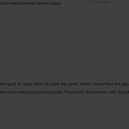
Toon meer
ection molded metal basket, keeps
duce sound reflection, air flow
em provides high efficiency and
and quick to reply. Wish all were this good. When I found that the spe
my return and processed it quickly. Pleased to do business with Sound