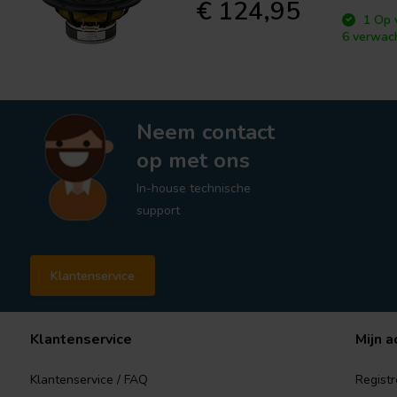
€ 124,95
1 Op 
6 verwac
Neem contact
op met ons
In-house technische
support
Klantenservice
Klantenservice
Mijn a
Klantenservice / FAQ
Registr