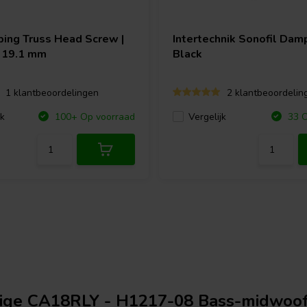
ping Truss Head Screw |
Intertechnik
Sonofil Damp
 19.1 mm
Black
1 klantbeoordelingen
2 klantbeoordelin
jk
Vergelijk
100+ Op voorraad
33 O
tige CA18RLY - H1217-08 Bass-midwoo