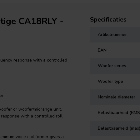
stige CA18RLY -
Specificaties
Artikelnummer
EAN
quency response with a controlled
Woofer series
Woofer type
er
Nominale diameter
 woofer or woofer/midrange unit.
Belastbaarheid (RMS
response with a controlled roll
Belastbaarheid (max
minum voice coil former gives a