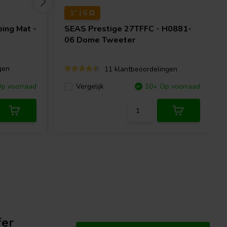
1" | 6 Ω
ing Mat -
SEAS
Prestige 27TFFC - H0881-
06 Dome Tweeter
gen
11 klantbeoordelingen
p voorraad
Vergelijk
10+ Op voorraad
fer