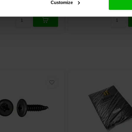
Customize
jk
Vergelijk
5 Op voorraad
3 O