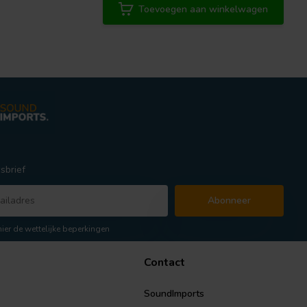
Toevoegen aan winkelwagen
sbrief
Abonneer
hier de wettelijke beperkingen
Contact
SoundImports