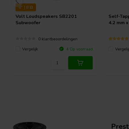
8" | 8 Ω
Volt Loudspeakers
SB2201
Self-Tap
Subwoofer
4.2 mm x
0 klantbeoordelingen
Vergelijk
Vergeli
4 Op voorraad
Pres