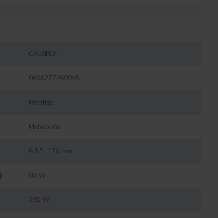
CA18RLY
0696277269945
Prestige
Midwoofer
6.5 " | 176 mm
)
80 W
)
250 W