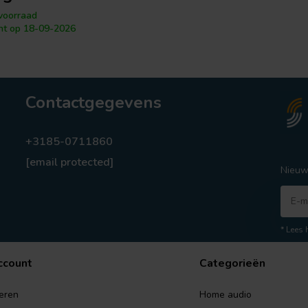
voorraad
ht op 18-09-2026
Contactgegevens
+3185-0711860
[email protected]
Nieuw
* Lees 
ccount
Categorieën
eren
Home audio