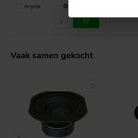
Vergelijk
Vergeli
5 Op voorraad
Vaak samen gekocht