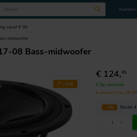
Klantens
ing vanaf € 99
ass-midwoofer
17-08 Bass-midwoofer
€ 124,
95
7" | 8 Ω
1 Op voorraad
6 verwacht op 18-0
-5%
Bestel
4
-
+