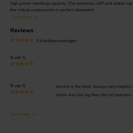
high power handling capacity. The extremely stiff and stable inj
the critical components in perfect alignment.
Toon meer
Large windows in the basket both above and below the spider re
Reviews
noise and cavity resonance to a minimum. The large magnet syst
low Q.
5 klantbeoordelingen
5
van 5
-
5
van 5
Service is the best. Always very helpful 
chose was too big they did not question 
Toon meer