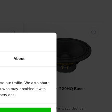
About
8" | 8 Ω
se our traffic. We also share
 - H1304
Monacor
SPH-220HQ Bass-
ers who may combine it with
midwoofer
 services.
gen
1 klantbeoordelingen