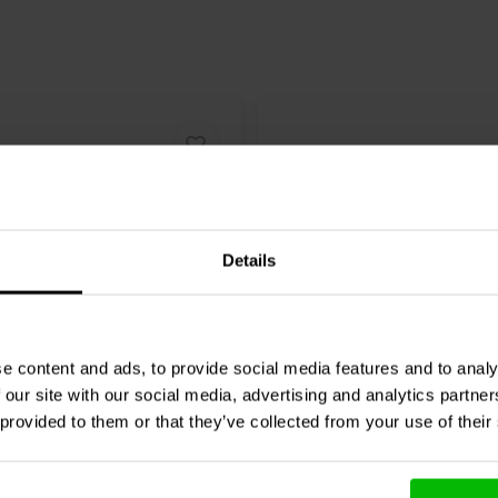
Details
4.5" | 8 Ω
e content and ads, to provide social media features and to analy
estige ER18RNX-8 -
SEAS
Prestige MCA12RC
 our site with our social media, advertising and analytics partn
8 Bass-midwoofer
Bass-midwoofer
 provided to them or that they’ve collected from your use of their
4 klantbeoordelingen
3 klantbeoordelin