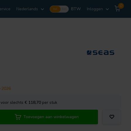
0
ervice
Nederlands
BTW
Inloggen
Incl.
Excl.
9-2026
voor slechts
€ 118,70
per stuk
Toevoegen aan winkelwagen