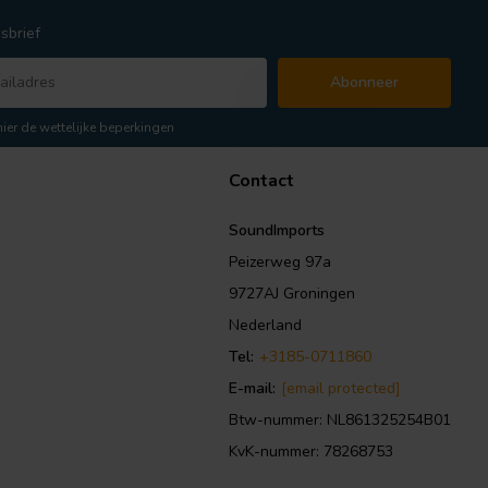
sbrief
Abonneer
hier de wettelijke beperkingen
Contact
SoundImports
Peizerweg 97a
9727AJ Groningen
Nederland
Tel:
+3185-0711860
E-mail:
[email protected]
Btw-nummer: NL861325254B01
KvK-nummer: 78268753