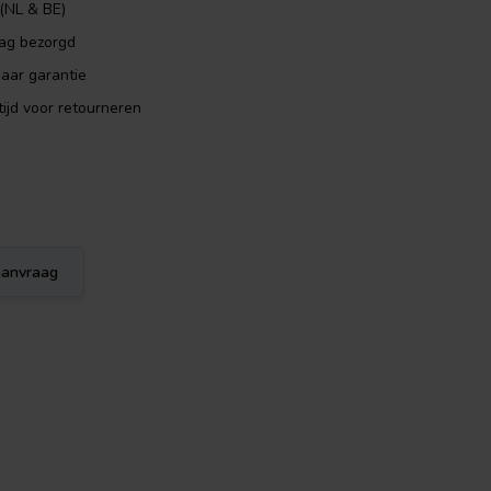
 (NL & BE)
dag bezorgd
aar garantie
ijd voor retourneren
eaanvraag