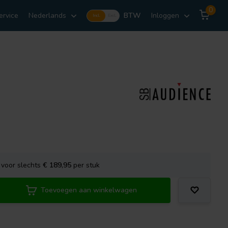
0
ervice
Nederlands
BTW
Inloggen
Incl.
Excl.
voor slechts
€ 189,95
per stuk
Toevoegen aan winkelwagen