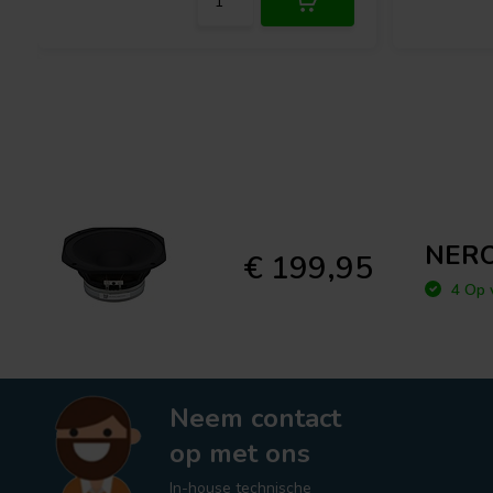
NERO
€ 199,95
4 Op 
Neem contact
op met ons
In-house technische