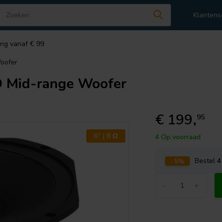
Klantens
ing vanaf € 99
oofer
Mid-range Woofer
€ 199,
95
6'' | 8 Ω
4 Op voorraad
-5%
Bestel
4
-
+