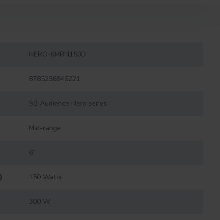
NERO-6MRN150D
8785256846221
SB Audience Nero series
Mid-range
6”
)
150 Watts
)
300 W