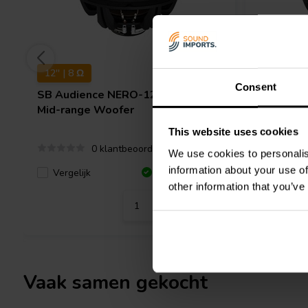
12'' | 8 Ω
12'' | 8 Ω
Consent
SB Audience
NERO-12MWN400D
SB Audi
Mid-range Woofer
Mid-rang
This website uses cookies
0 klantbeoordelingen
We use cookies to personalis
information about your use of
Vergelijk
Vergeli
1 Op voorraad
other information that you’ve
Vaak samen gekocht