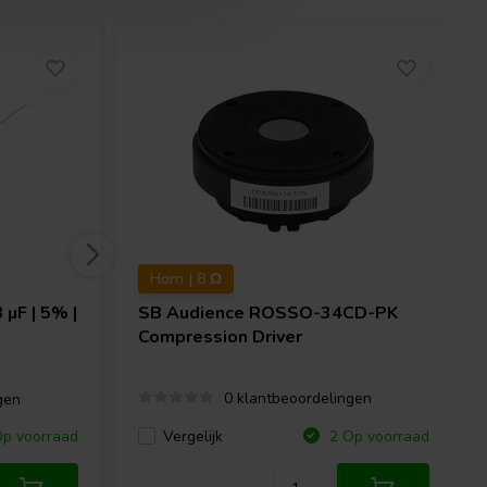
Horn | 8 Ω
µF | 5% |
SB Audience
ROSSO-34CD-PK
Compression Driver
0 klantbeoordelingen
gen
Vergelijk
p voorraad
2 Op voorraad