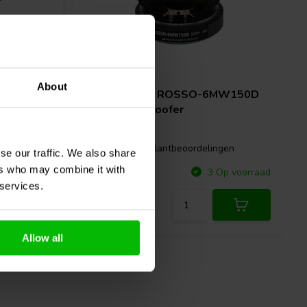
6'' | 8 Ω
About
MWN150
SB Audience
ROSSO-6MW150D
Mid-range Woofer
gen
0 klantbeoordelingen
se our traffic. We also share
ers who may combine it with
Vergelijk
p voorraad
3 Op voorraad
 services.
Allow all