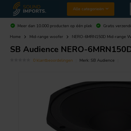
Alle categorieën
Meer dan 10.000 producten op één plek
Gratis verzend
Home
Mid-range woofer
NERO-6MRN150D Mid-range W
SB Audience
NERO-6MRN150D 
0 klantbeoordelingen
Merk:
SB Audience