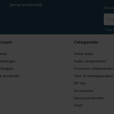
[email protected]
Nieuw
* Lees 
ccount
Categorieën
eren
Home audio
stellingen
Audio componenten
langlijst
Crossover componenten
jk producten
Test- & meetapparatuur
DIY kits
Accessoires
Nieuwe producten
SALE