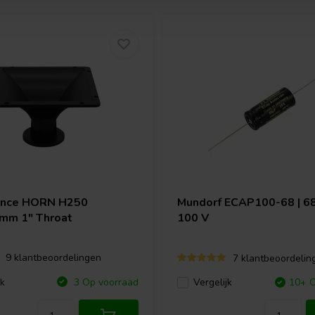
ence
HORN H250
Mundorf
ECAP100-68 | 68 
mm 1" Throat
100 V
9 klantbeoordelingen
7 klantbeoordelin
jk
3 Op voorraad
Vergelijk
10+ O