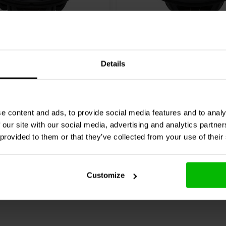
8'' | 8 Ω
Details
ence
ROSSO-12MW300
SB Audience
BIANCO-8
e Woofer
Mid-range Woofer
1 klantbeoordelingen
0 klantbeoordelin
e content and ads, to provide social media features and to analy
 our site with our social media, advertising and analytics partn
jk
Vergelijk
5 Op voorraad
2 O
 provided to them or that they’ve collected from your use of their
Customize