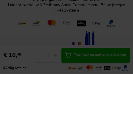
Luidsprekerbouw & Zelfbouw Audio Componenten - Bouw je eigen
Hi-Fi Systeem
€
16,
-
+
45
Toevoegen aan winkelwagen
🔒
Veilig betalen