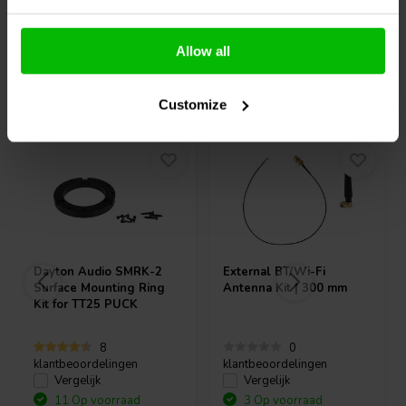
Allow all
Vaak samen gekocht
Customize
Dayton Audio
SMRK-2
External BT/Wi-Fi
Surface Mounting Ring
Antenna Kit | 300 mm
Kit for TT25 PUCK
8
0
klantbeoordelingen
klantbeoordelingen
Vergelijk
Vergelijk
11 Op voorraad
3 Op voorraad