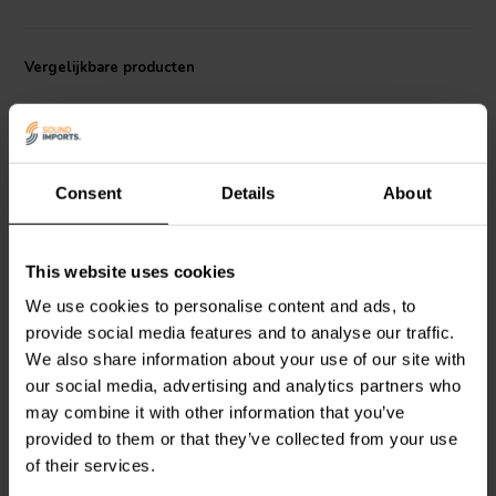
Vergelijkbare producten
Consent
Details
About
3" | 8 Ω
3" | 16 Ω
This website uses cookies
FaitalPRO
3FE26-8F Full-
FaitalPRO
3FE22-16F
We use cookies to personalise content and ads, to
range Woofer
Full-range Woofer
provide social media features and to analyse our traffic.
We also share information about your use of our site with
our social media, advertising and analytics partners who
2
0
klantbeoordelingen
klantbeoordelingen
may combine it with other information that you’ve
Vergelijk
Vergelijk
provided to them or that they’ve collected from your use
4 Op voorraad
1 Op voorraad
of their services.