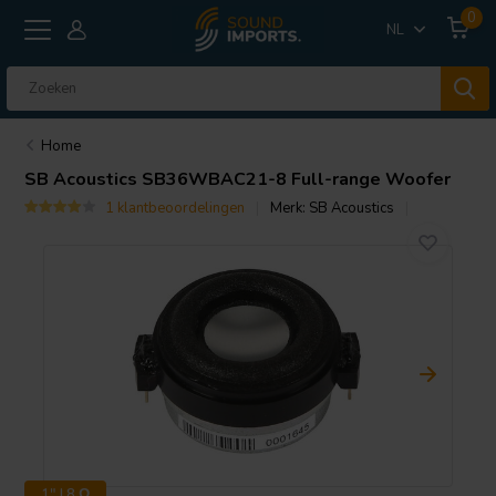
0
NL
Home
SB Acoustics
SB36WBAC21-8 Full-range Woofer
1 klantbeoordelingen
Merk:
SB Acoustics
1" | 8 Ω