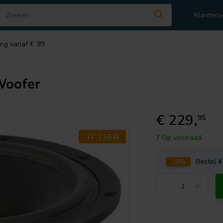
Klantens
ing vanaf € 99
oofer
€ 229,
95
12" | 16 Ω
7 Op voorraad
-5%
Bestel
4
-
+