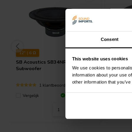
Consent
12" | 6 Ω
12" | 8 Ω
This website uses cookies
SB Acoustics
SB34NRX75-6
SB Acous
We use cookies to personalis
Subwoofer
Woofer
information about your use of
other information that you’ve
1 klantbeoordelingen
Vergelijk
Vergeli
4 Op voorraad