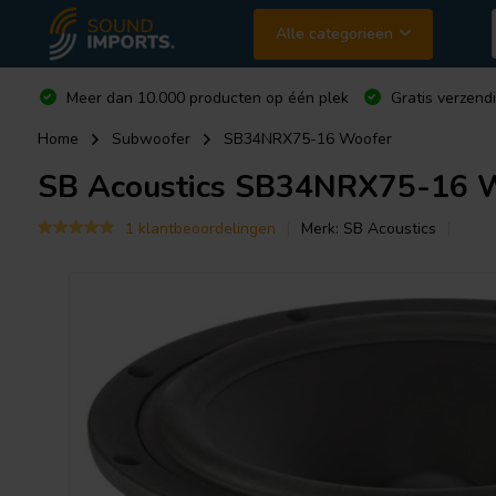
Alle categorieën
Meer dan 10.000 producten op één plek
Gratis verzend
Home
Subwoofer
SB34NRX75-16 Woofer
SB Acoustics
SB34NRX75-16 W
1 klantbeoordelingen
Merk:
SB Acoustics