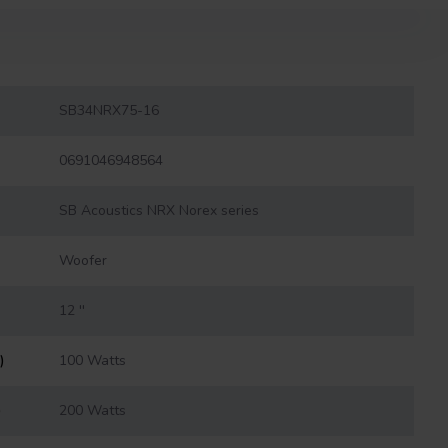
SB34NRX75-16
0691046948564
SB Acoustics NRX Norex series
Woofer
12 ''
)
100 Watts
)
200 Watts