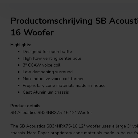
Productomschrijving SB Acous
16 Woofer
Highlights:
Designed for open baffle
High flow venting center pole
3" CCAW voice coil
Low dampening surround
Non-inductive voice coil former
Proprietary cone materials made-in-house
Cast Aluminium chassis
Product details
SB Acoustics SB34NRX75-16 12" Woofer
The SB Acoustics SB34NRX75-16 12" woofer uses a large 3" voic
chassis. Hard Paper proprietary cone materials made in-house f