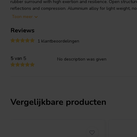
rubber surround with high exertion and resilience. Open structur
reflections and compression. Aluminium alloy for light weight, no
Shorting Copper cap on pole piece. Non-inductive 75mm coil form
Toon meer
baffle designs but also works well in large sealed enclosures.
Reviews
1 klantbeoordelingen
5
van 5
No description was given
Vergelijkbare producten