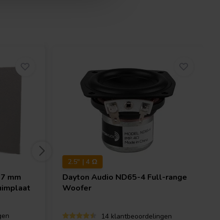
2.5" | 4 Ω
.7 mm
Dayton Audio
ND65-4 Full-range
uimplaat
Woofer
gen
14 klantbeoordelingen