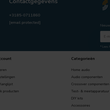
Contactgegevens
+3185-0711860
[email protected]
Nieuw
* Lees 
ccount
Categorieën
eren
Home audio
stellingen
Audio componenten
langlijst
Crossover componenten
jk producten
Test- & meetapparatuur
DIY kits
Accessoires