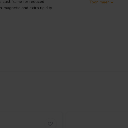
e cast frame for reduced
Toon meer
n-magnetic and extra rigidity.
er. Especially designed for open