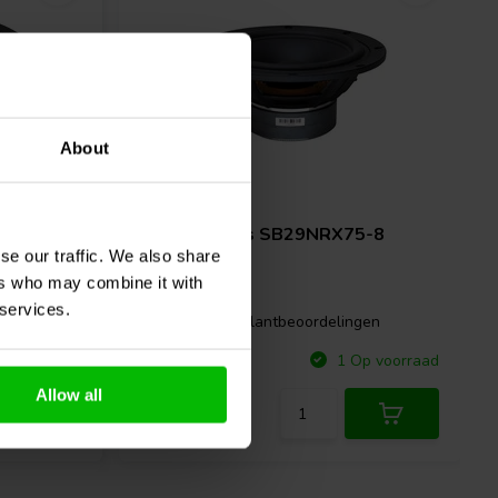
About
10" | 8 Ω
X-S75-6
SB Acoustics
SB29NRX75-8
se our traffic. We also share
Subwoofer
ers who may combine it with
 services.
gen
2 klantbeoordelingen
Vergelijk
p voorraad
1 Op voorraad
Allow all