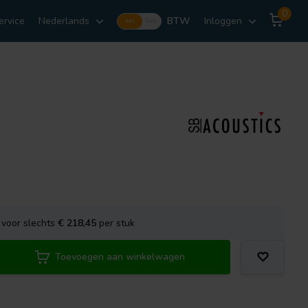
0
ervice
Nederlands
BTW
Inloggen
Incl.
Excl.
voor slechts
€ 218,45
per stuk
Toevoegen aan winkelwagen