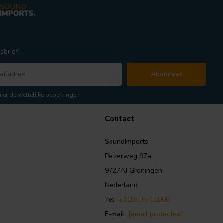
sbrief
Abonneer
hier de wettelijke beperkingen
Contact
SoundImports
Peizerweg 97a
9727AJ Groningen
Nederland
Tel:
+3185-0711860
E-mail:
[email protected]