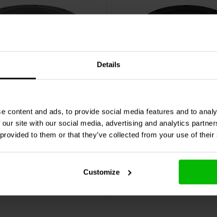
Details
12'' | 6 Ω
tics
SB34NRXL75-8
SB Acoustics
SB34SWNR
e content and ads, to provide social media features and to analy
Subwoofer
 our site with our social media, advertising and analytics partn
 provided to them or that they’ve collected from your use of their
2 klantbeoordelingen
1 klantbeoordelin
jk
Vergelijk
8 Op voorraad
4 O
Customize