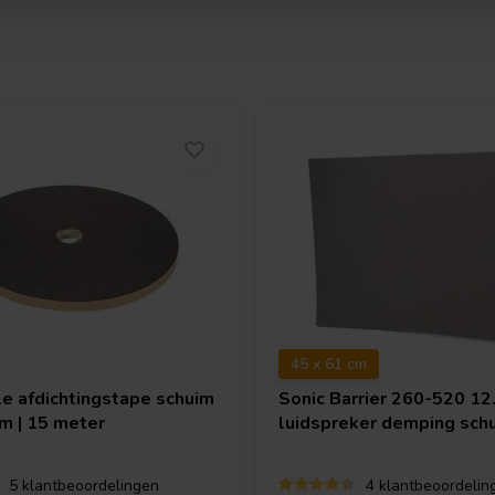
45 x 61 cm
le afdichtingstape schuim
Sonic Barrier
260-520 12
m | 15 meter
luidspreker demping sch
5 klantbeoordelingen
4 klantbeoordelin