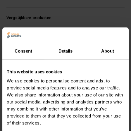
Vergelijkbare producten
Consent
Details
About
6" | 4 Ω
4" | 8 Ω
This website uses cookies
SB Acoustics
Dayton Audio
CX120-8
We use cookies to personalise content and ads, to
SB16PFC25-4-COAX
Coaxial Woofer
provide social media features and to analyse our traffic.
Coaxial Woofer
We also share information about your use of our site with
our social media, advertising and analytics partners who
0
11
klantbeoordelingen
may combine it with other information that you’ve
klantbeoordelingen
Vergelijk
Vergelijk
provided to them or that they’ve collected from your use
1 Op voorraad
10+ Op voorraad
of their services.