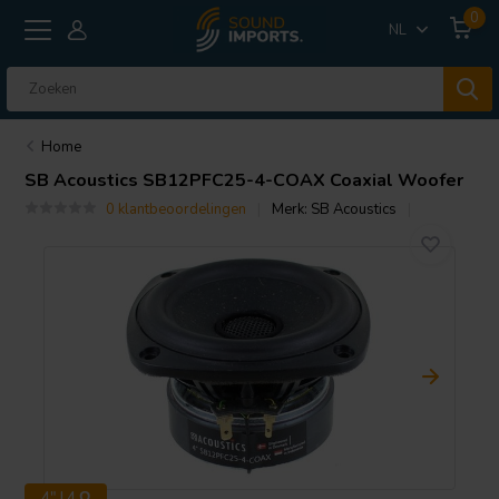
0
NL
Home
SB Acoustics
SB12PFC25-4-COAX Coaxial Woofer
0 klantbeoordelingen
Merk:
SB Acoustics
4" | 4 Ω