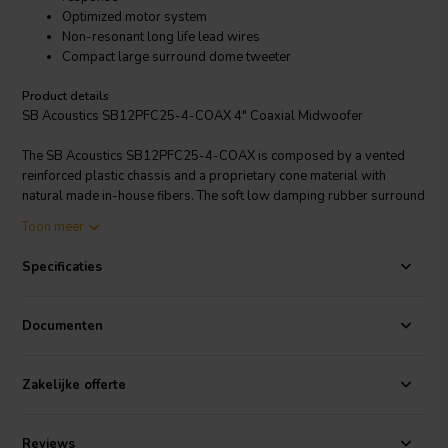
Optimized motor system
Non-resonant long life lead wires
Compact large surround dome tweeter
Product details
SB Acoustics SB12PFC25-4-COAX 4" Coaxial Midwoofer
The SB Acoustics SB12PFC25-4-COAX is composed by a vented
reinforced plastic chassis and a proprietary cone material with
natural made in-house fibers. The soft low damping rubber surround
allows an improved transient response. Optimized motor system
Toon meer
and non-resonant long life lead wires. Compact large surround
dome tweeter.
Specificaties
Documenten
Zakelijke offerte
Reviews