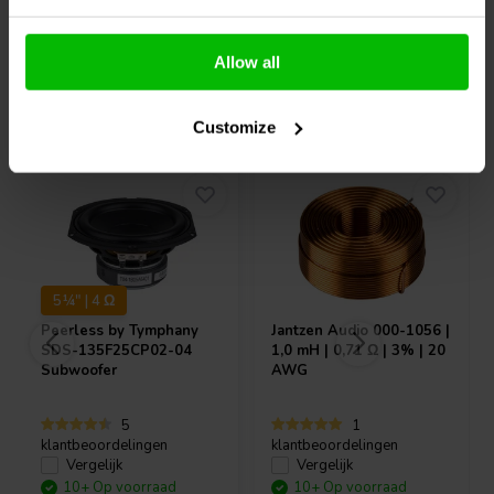
Allow all
Vaak samen gekocht
Customize
5¼" | 4 Ω
Peerless by Tymphany
Jantzen Audio
000-1056 |
SDS-135F25CP02-04
1,0 mH | 0,71 Ω | 3% | 20
Subwoofer
AWG
5
1
klantbeoordelingen
klantbeoordelingen
Vergelijk
Vergelijk
10+ Op voorraad
10+ Op voorraad