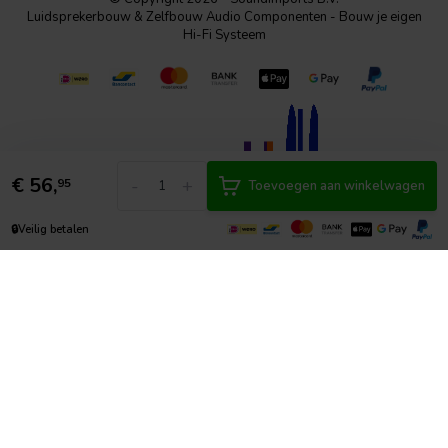
Luidsprekerbouw & Zelfbouw Audio Componenten - Bouw je eigen
Hi-Fi Systeem
€
56,
-
+
95
Toevoegen aan winkelwagen
🔒
Veilig betalen