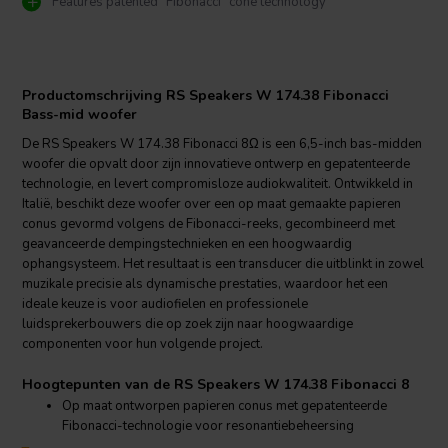
Features patented “Fibonacci” cone technology
Productomschrijving RS Speakers W 174.38 Fibonacci
Bass-mid woofer
De RS Speakers W 174.38 Fibonacci 8Ω is een 6,5-inch bas-midden
woofer die opvalt door zijn innovatieve ontwerp en gepatenteerde
technologie, en levert compromisloze audiokwaliteit. Ontwikkeld in
Italië, beschikt deze woofer over een op maat gemaakte papieren
conus gevormd volgens de Fibonacci-reeks, gecombineerd met
geavanceerde dempingstechnieken en een hoogwaardig
ophangsysteem. Het resultaat is een transducer die uitblinkt in zowel
muzikale precisie als dynamische prestaties, waardoor het een
ideale keuze is voor audiofielen en professionele
luidsprekerbouwers die op zoek zijn naar hoogwaardige
componenten voor hun volgende project.
Hoogtepunten van de RS Speakers W 174.38 Fibonacci 8
Op maat ontworpen papieren conus met gepatenteerde
Fibonacci-technologie voor resonantiebeheersing
Dubbele oppervlakte-dempingsbehandeling en acryl gecoate