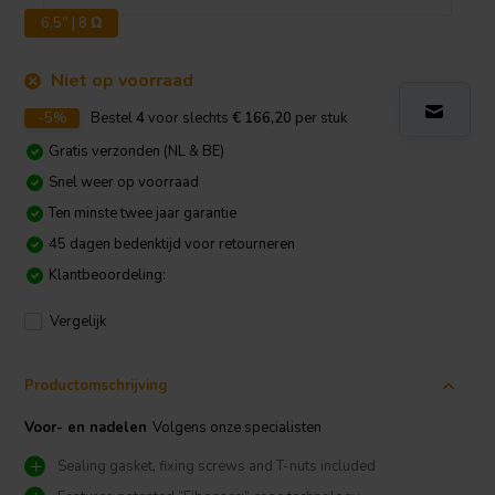
6.5" | 8 Ω
Niet op voorraad
-5%
Bestel
4
voor slechts
€ 166,20
per stuk
Gratis verzonden (NL & BE)
Snel weer op voorraad
Ten minste twee jaar garantie
45 dagen bedenktijd voor retourneren
Klantbeoordeling:
Vergelijk
Productomschrijving
Voor- en nadelen
Volgens onze specialisten
Sealing gasket, fixing screws and T-nuts included