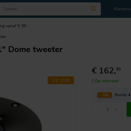
Klantens
ing vanaf € 99
ter
1" Dome tweeter
€ 162,
95
1.1" | 8 Ω
2 Op voorraad
-5%
Bestel
4
-
+