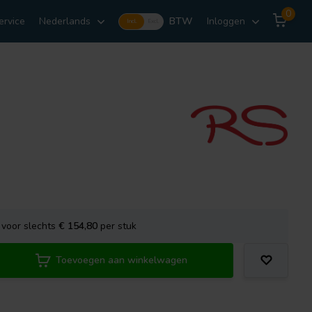
0
ervice
Nederlands
BTW
Inloggen
Incl.
Excl.
voor slechts
€ 154,80
per stuk
Toevoegen aan winkelwagen