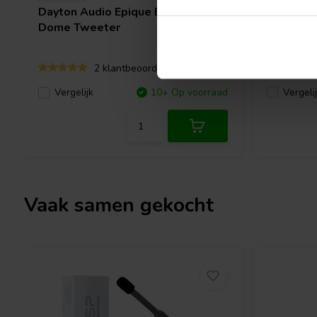
bevestigingsschroeven en griff-nuts, wat zorgt voor een stevige
Dayton Audio
Epique EC30-4
Visaton
ontwerp is bovendien geoptimaliseerd voor vereenvoudigde sche
Dome Tweeter
de impedantiepiek bij resonantie wordt verminderd en minder c
of maatwerkfilters mogelijk zijn.
2 klantbeoordelingen
Perfect voor high-end DIY-projecten en hoogwaardige audiosys
Vergeli
Vergelijk
10+ Op voorraad
104.28 N/Ag een uitstekend onderdeel voor iedereen die opmerkel
het hoge frequentiebereik zoekt. Het is een waardevolle aanvull
collectie, of je nu een bestaand systeem upgradet of een nieuw
ontwerpt.
Vaak samen gekocht