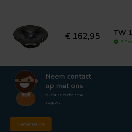
TW 1
€ 162,95
2 Op 
Neem contact
op met ons
In-house technische
support
Klantenservice