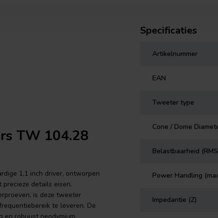
Specificaties
Artikelnummer
EAN
Tweeter type
Cone / Dome Diamet
ers TW 104.28
Belastbaarheid (RMS
ige 1,1 inch driver, ontworpen
Power Handling (ma
 precieze details eisen.
erproeven, is deze tweeter
Impedantie (Z)
frequentiebereik te leveren. De
ng en robuust neodymium