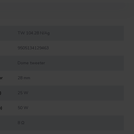
TW 104.28 N/Ag
9505134129463
Dome tweeter
er
28 mm
)
25 W
x)
50 W
8 Ω