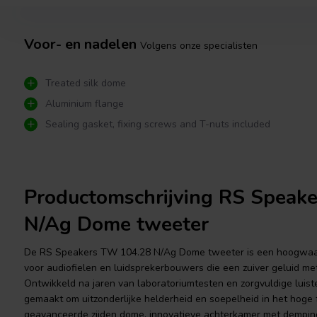
Voor- en nadelen
Volgens onze specialisten
Treated silk dome
Aluminium flange
Sealing gasket, fixing screws and T-nuts included
Productomschrijving RS Speak
N/Ag Dome tweeter
De RS Speakers TW 104.28 N/Ag Dome tweeter is een hoogwaard
voor audiofielen en luidsprekerbouwers die een zuiver geluid met
Ontwikkeld na jaren van laboratoriumtesten en zorgvuldige luist
gemaakt om uitzonderlijke helderheid en soepelheid in het hoge 
geavanceerde zijden dome, innovatieve achterkamer met dempi