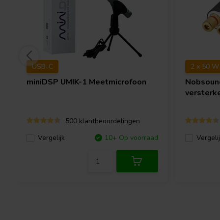
USB-C
2 x 50 W
miniDSP
UMIK-1 Meetmicrofoon
Nobsou
versterk
500 klantbeoordelingen
Vergelijk
10+ Op voorraad
Vergeli