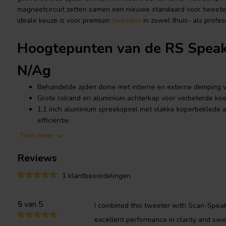
magneetcircuit zetten samen een nieuwe standaard voor tweeter
ideale keuze is voor premium
tweeters
in zowel thuis- als profe
Hoogtepunten van de RS Spea
N/Ag
Behandelde zijden dome met interne en externe demping vo
Grote rolrand en aluminium achterkap voor verbeterde koeli
1,1 inch aluminium spreekspoel met vlakke koperbeklede 
efficiëntie
Neodymium magneetcircuit met zilveren kortsluitring en g
Toon meer
nauwkeurige hoge frequentierespons
Inclusief afdichting pakking, bevestigingsschroeven en griff
Reviews
1 klantbeoordelingen
Productdetails RS Speakers T
RS Speakers
TW 104.28 N/Ag 1.1" Dome tweeter 8 Ohm
5
van 5
I combined this tweeter with Scan-Spea
excellent performance in clarity and swe
Het verfijnde ontwerp van de TW 104.28 N/Ag begint met de na