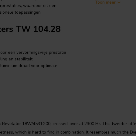
Toon meer
prestaties, waardoor dit een
ssionele toepassingen.
kers TW 104.28
or een vervormingsvrije prestatie
ng en stabiliteit
aluminium draad voor optimale
eventileerde bovenplaat voor een
-nuts voor praktische installatie.
W 104.28 N/Ag
k Revelator 18W/4531G00, crossed-over at 2300 Hz. This tweeter offe
etness, which is hard to find in combination. It resembles much the D
uwkeurig behandelde zijden dome,