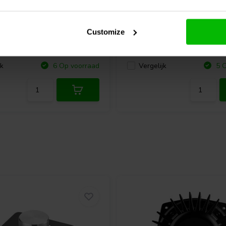
 en luchtdichte montage. Het
KE 25 SC Dome Tweeter
Morel
Classic Advanced 
idingsfilterontwerpen, waardoor
104 Dome Tweeter
omplexe
geassembleerde crossovers
Customize
7 klantbeoordelingen
0 klantbeoordelin
temen, is de RS Speakers TW
jk
Vergelijk
6 Op voorraad
5 O
ijke details en transparantie in
ing op elke
audio-componenten
 geluidssysteem vanaf de basis