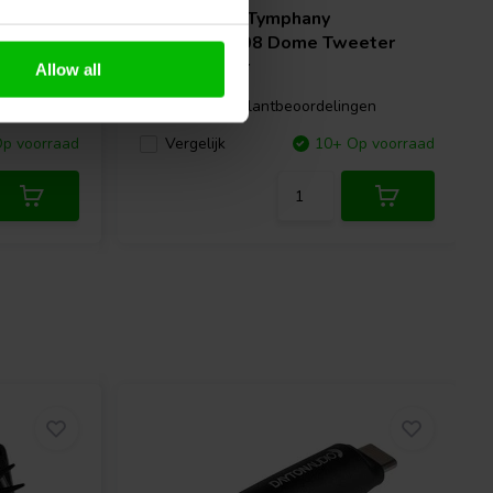
CAT 328-
Peerless by Tymphany
DA25TX00-08 Dome Tweeter
Matched Pair
Allow all
gen
6 klantbeoordelingen
p voorraad
Vergelijk
10+ Op voorraad