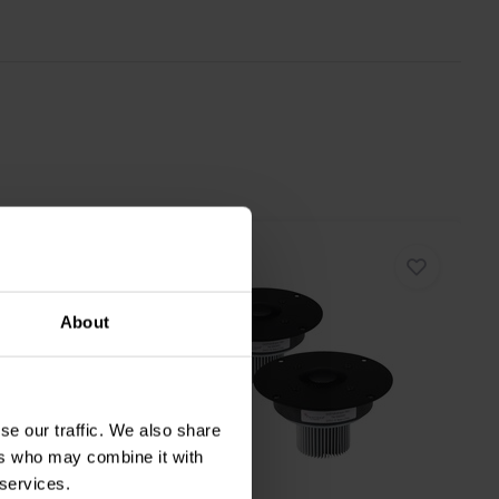
About
se our traffic. We also share
ers who may combine it with
1" | 8 Ω
 services.