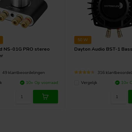
50 W
nd
NS-01G PRO stereo
Dayton Audio
BST-1 Bass
er
49 klantbeoordelingen
316 klantbeoordel
jk
10+ Op voorraad
Vergelijk
10+ O