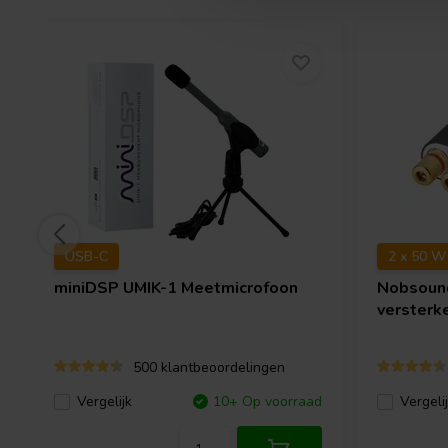
USB-C
2 x 50 W
miniDSP
UMIK-1 Meetmicrofoon
Nobsou
versterk
500 klantbeoordelingen
Vergelijk
10+ Op voorraad
Vergeli