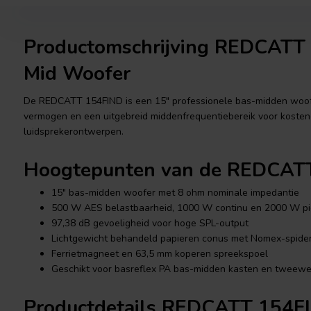
Productomschrijving REDCATT
Mid Woofer
De REDCATT 154FIND is een 15" professionele bas-midden woofe
vermogen en een uitgebreid middenfrequentiebereik voor kost
luidsprekerontwerpen.
Hoogtepunten van de REDCAT
15" bas-midden woofer met 8 ohm nominale impedantie
500 W AES belastbaarheid, 1000 W continu en 2000 W pi
97,38 dB gevoeligheid voor hoge SPL-output
Lichtgewicht behandeld papieren conus met Nomex-spide
Ferrietmagneet en 63,5 mm koperen spreekspoel
Geschikt voor basreflex PA bas-midden kasten en tweewe
Productdetails REDCATT 154F