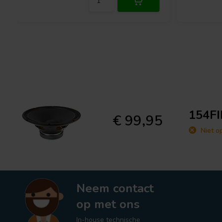
154FI
€ 99,95
Niet o
Neem contact
op met ons
In-house technische