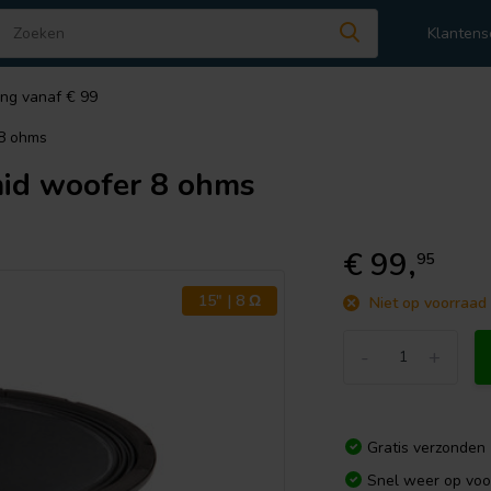
Klantens
ing vanaf € 99
8 ohms
id woofer 8 ohms
€ 99,
95
15" | 8 Ω
Niet op voorraad
-
+
Gratis verzonden
Snel weer op voo