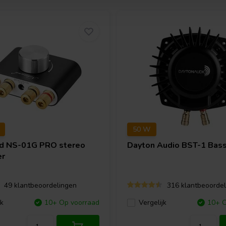
50 W
nd
NS-01G PRO stereo
Dayton Audio
BST-1 Bass
er
49 klantbeoordelingen
316 klantbeoordel
jk
10+ Op voorraad
Vergelijk
10+ O