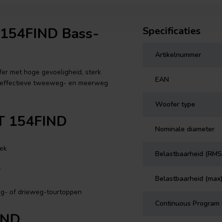
 154FIND Bass-
Specificaties
Artikelnummer
r met hoge gevoeligheid, sterk
EAN
eneffectieve tweeweg- en meerweg
Woofer type
T 154FIND
Nominale diameter
ek
Belastbaarheid (RMS
r
Belastbaarheid (max
g- of drieweg-tourtoppen
Continuous Program
IND