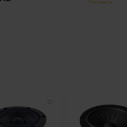
Toon meer
ofessionele
bas-midden woofer
 en bruikbare middenprestaties
quentie van 38 Hz is hij zeer
gecontroleerde uitslag belangrijk
 154FIND een uitgebreid
or tweeweg- en meerweg
 gebruikt. De ferrietmotor, stalen
 voor veeleisende
 De 154FIND is beoordeeld op 500 W
de former die bestand is tegen
estendige metalen onderdelen
 hoge luchtvochtigheid.
5 liter op 44 Hz voor hoge output