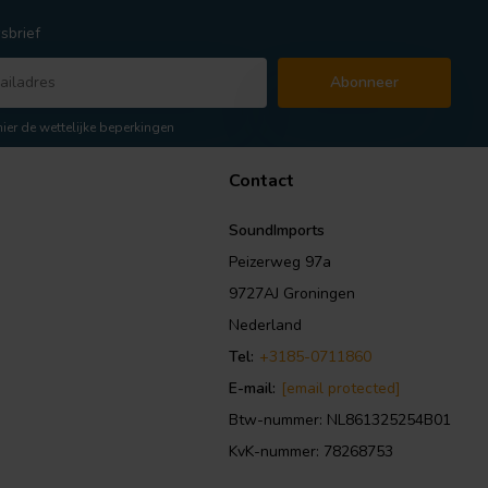
sbrief
Abonneer
hier de wettelijke beperkingen
Contact
SoundImports
Peizerweg 97a
9727AJ Groningen
Nederland
Tel:
+3185-0711860
E-mail:
[email protected]
Btw-nummer: NL861325254B01
KvK-nummer: 78268753