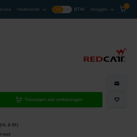
0
ervice
Nederlands
BTW
Inloggen
Incl.
Excl.
Toevoegen aan winkelwagen
 (NL & BE)
rraad