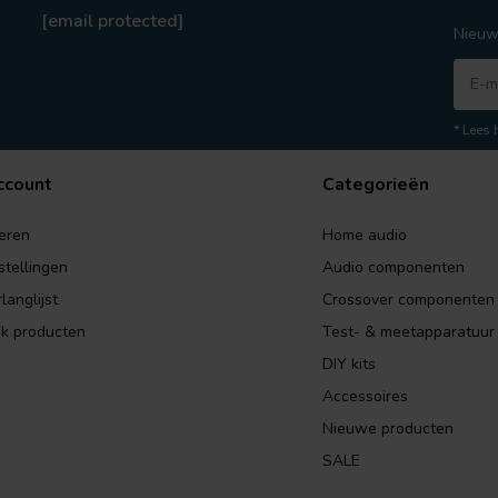
[email protected]
Nieuw
* Lees 
ccount
Categorieën
eren
Home audio
stellingen
Audio componenten
langlijst
Crossover componenten
jk producten
Test- & meetapparatuur
DIY kits
Accessoires
Nieuwe producten
SALE