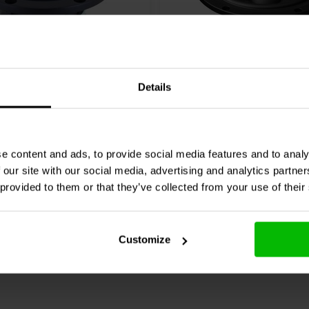
ceerde allround respons. Een 150
in combinatie met geschikte
le optie is binnen professionele
7'' | 8 Ω
Details
212/C8/25 HEX Bass-mid
ETON
7-612/C8/32 RP Ba
Woofer
0 klantbeoordelingen
4 klantbeoordelin
e content and ads, to provide social media features and to analy
 our site with our social media, advertising and analytics partn
jk
Vergelijk
4 Op voorraad
4 O
 provided to them or that they’ve collected from your use of their
Customize