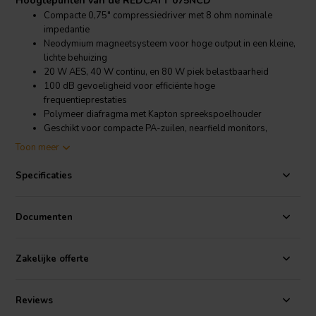
Hoogtepunten van de REDCATT 075NCD
Compacte 0,75" compressiedriver met 8 ohm nominale
impedantie
Neodymium magneetsysteem voor hoge output in een kleine,
lichte behuizing
20 W AES, 40 W continu, en 80 W piek belastbaarheid
100 dB gevoeligheid voor efficiënte hoge
frequentieprestaties
Polymeer diafragma met Kapton spreekspoelhouder
Geschikt voor compacte PA-zuilen, nearfield monitors,
draagbare PA-satellietspeakers en kolomarrays
Toon meer
Productdetails REDCATT 075NCD
Specificaties
REDCATT
075NCD 0,75" Compressiedriver 8 Ohm
De REDCATT 075NCD is ontworpen voor efficiënte hoge frequentie
Documenten
reproductie in compacte systemen. Het neodymium magneetcircuit
levert een sterke motorkracht terwijl het gewicht laag blijft,
waardoor deze driver bijzonder geschikt is voor draagbare
Zakelijke offerte
luidsprekers
, compacte PA-satellieten en gewichtskritische
kolomarray-ontwerpen.
Reviews
Met een gevoeligheid van 100 dB, een resonantiefrequentie van