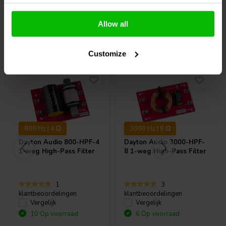
Allow all
Vaak samen gekocht
Customize
800 Hz | 4 Ω
3000 Hz | 8 Ω
Dayton Audio
800-HPF-4
Dayton Audio
3000-HPF-
1-weg High-Pass Filter
8 1-weg High-Pass Filter
1
3
klantbeoordelingen
klantbeoordelingen
Vergelijk
Vergelijk
10 Op voorraad
6 Op voorraad