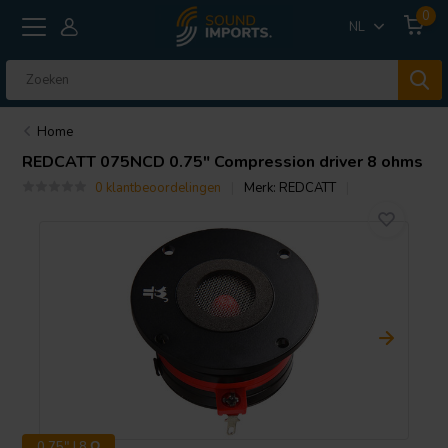
0
NL
Home
REDCATT
075NCD 0.75" Compression driver 8 ohms
0 klantbeoordelingen
Merk:
REDCATT
0.75" | 8 Ω