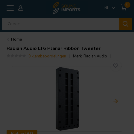
0
NL
Home
Radian Audio
LT6 Planar Ribbon Tweeter
0 klantbeoordelingen
Merk:
Radian Audio
Ribbon | 9 Ω