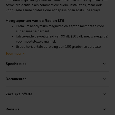
horizontale spreiding. Door de robuuste constructie is hij ideaal voor
zowel residentiële als commerciële audio-installaties, maar ook
voor veeleisende professionele toepassingen zoals line arrays.
Hoogtepunten van de Radian LT6
Premium neodymium magneten en Kapton membraan voor
superieure helderheid
Uitstekende gevoeligheid van 99 dB (103 dB met waveguide)
voor moeiteloze dynamiek
Brede horizontale spreiding van 100 graden en verticale
spreiding van 40 graden
Toon meer
Geoptimaliseerd voor langdurige betrouwbaarheid in diverse
omgevingen
Specificaties
Productdetails Radian LT6
Radian
LT6 HF Planaire ribbon transducer
Documenten
De Radian LT6 is ontworpen voor high-fidelity prestaties en beschikt
over een 6-inch (156 mm) planair ribbon ontwerp dat geavanceerde
Zakelijke offerte
neodymium magneettechnologie combineert met een duurzaam
Kapton membraan. Deze constructie zorgt voor een uiterst vlakke
frequentierespons van 1,2 kHz tot 30 kHz, waardoor zelfs de meest
Reviews
veeleisende audio-toepassingen worden voorzien van een heldere