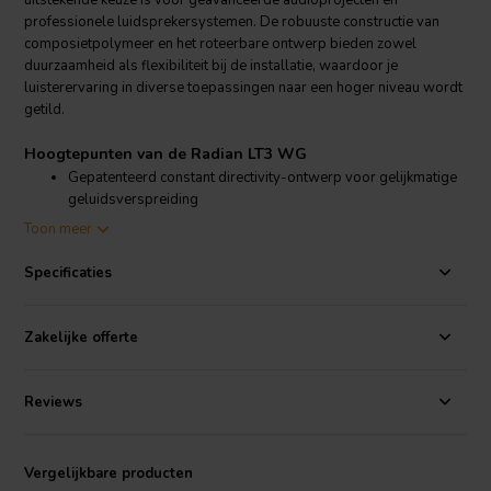
uitstekende keuze is voor geavanceerde audioprojecten en
professionele luidsprekersystemen. De robuuste constructie van
composietpolymeer en het roteerbare ontwerp bieden zowel
duurzaamheid als flexibiliteit bij de installatie, waardoor je
luisterervaring in diverse toepassingen naar een hoger niveau wordt
getild.
Hoogtepunten van de Radian LT3 WG
Gepatenteerd constant directivity-ontwerp voor gelijkmatige
geluidsverspreiding
Minimale diffractie-effecten aan de randen voor verbeterde
Toon meer
helderheid
Structureel versterkt, hoogwaardig composiet polymeer
Specificaties
materiaal
90 graden roteerbaar voor flexibele montagemogelijkheden
Zakelijke offerte
Productdetails Radian LT3 WG
Radian
LT3WG HF waveguide
Reviews
De LT3WG is ontworpen voor uitzonderlijke prestaties in
hoogfrequente toepassingen, speciaal ontwikkeld voor gebruik met
de Radian LT3 planar ribbon driver. Het constant directivity-patroon
Vergelijkbare producten
zorgt voor een horizontale dekking van 90 graden en een verticale