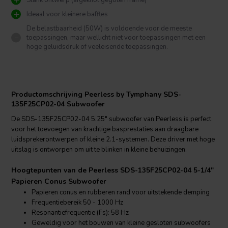
Slank ontwerp (afgeknot gegoten frame)
Ideaal voor kleinere baffles
De belastbaarheid (50W) is voldoende voor de meeste
toepassingen, maar wellicht niet voor toepassingen met een
hoge geluidsdruk of veeleisende toepassingen.
Productomschrijving Peerless by Tymphany SDS-
135F25CP02-04 Subwoofer
De SDS-135F25CP02-04 5.25" subwoofer van Peerless is perfect
voor het toevoegen van krachtige basprestaties aan draagbare
luidsprekerontwerpen of kleine 2.1-systemen. Deze driver met hoge
uitslag is ontworpen om uit te blinken in kleine behuizingen.
Hoogtepunten van de Peerless SDS-135F25CP02-04 5-1/4"
Papieren Conus Subwoofer
Papieren conus en rubberen rand voor uitstekende demping
Frequentiebereik 50 - 1000 Hz
Resonantiefrequentie (Fs): 58 Hz
Geweldig voor het bouwen van kleine gesloten subwoofers