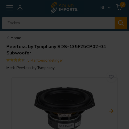
0
NL
Home
Peerless by Tymphany
SDS-135F25CP02-04
Subwoofer
5 klantbeoordelingen
Merk:
Peerless by Tymphany