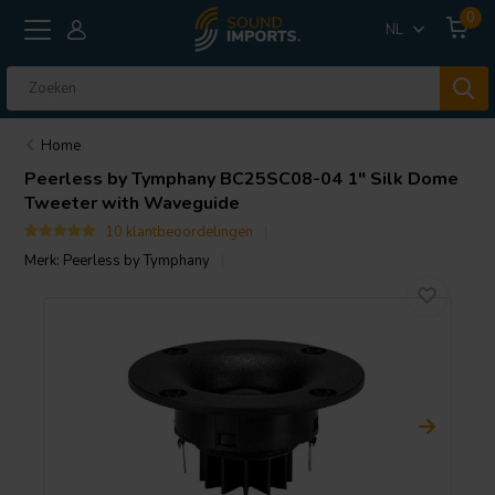
0
NL
Home
Peerless by Tymphany
BC25SC08-04 1" Silk Dome
Tweeter with Waveguide
10 klantbeoordelingen
Merk:
Peerless by Tymphany