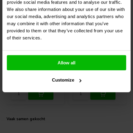
provide social media features and to analyse our traffic.
Ja, hij kan worden gebruikt in autoradiosystemen met een goede
crossover (2,5 kHz of hoger) en stevige montage. Dankzij de
We also share information about your use of our site with
impedantie van 4 ohm is hij compatibel met de meeste
our social media, advertising and analytics partners who
autoversterkers en head-units.
may combine it with other information that you’ve
1" | 4 Ω
1" | 4 Ω
provided to them or that they’ve collected from your use
of their services.
Peerless productiecode: T04-1E0010017
Peerless by Tymphany
Peerless by Tymphany
BC25SC06-04 Dome
BC25SC55-04 Dome
Tweeter With Waveguide
Tweeter
Allow all
4
5
klantbeoordelingen
klantbeoordelingen
Vergelijk
Vergelijk
Customize
10+ Op voorraad
10+ Op voorraad
Vaak samen gekocht