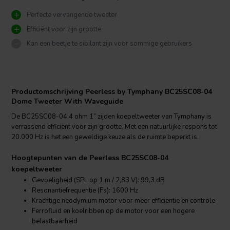
Perfecte vervangende tweeter
Efficiënt voor zijn grootte
Kan een beetje te sibilant zijn voor sommige gebruikers
Productomschrijving Peerless by Tymphany BC25SC08-04
Dome Tweeter With Waveguide
De BC25SC08-04 4 ohm 1” zijden koepeltweeter van Tymphany is
verrassend efficiënt voor zijn grootte. Met een natuurlijke respons tot
20.000 Hz is het een geweldige keuze als de ruimte beperkt is.
Hoogtepunten van de Peerless BC25SC08-04
koepeltweeter
Gevoeligheid (SPL op 1 m / 2,83 V): 99,3 dB
Resonantiefrequentie (Fs): 1600 Hz
Krachtige neodymium motor voor meer efficiëntie en controle
Ferrofluïd en koelribben op de motor voor een hogere
belastbaarheid