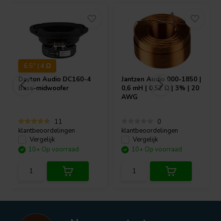
6.5" | 4 Ω
Dayton Audio
DC160-4
Jantzen Audio
000-1850 |
Bass-midwoofer
0,6 mH | 0,52 Ω | 3% | 20
AWG
11
0
klantbeoordelingen
klantbeoordelingen
Vergelijk
Vergelijk
10+ Op voorraad
10+ Op voorraad