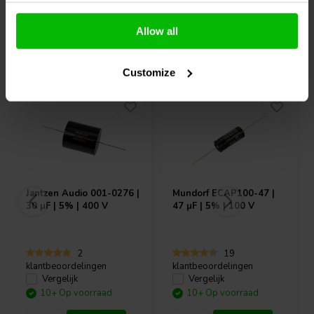
Allow all
Vaak samen gekocht
Customize
Jantzen Audio
001-0276 |
Mundorf
ECAP100-47 |
30 µF | 5% | 400 V
47 µF | 5% | 100 V
2
19
klantbeoordelingen
klantbeoordelingen
Vergelijk
Vergelijk
10+ Op voorraad
10+ Op voorraad