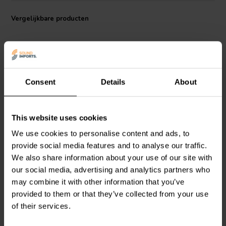
Vergelijkbare producten
Consent
Details
About
This website uses cookies
Monacor
LSR-39/20 | 3,9
Monacor
LSR-47/20 | 4,7
Ω | 20 W | 5%
Ω | 20 W | 5%
We use cookies to personalise content and ads, to
provide social media features and to analyse our traffic.
We also share information about your use of our site with
0
0
our social media, advertising and analytics partners who
klantbeoordelingen
klantbeoordelingen
may combine it with other information that you’ve
Vergelijk
Vergelijk
provided to them or that they’ve collected from your use
2 Op voorraad
3 Op voorraad
of their services.