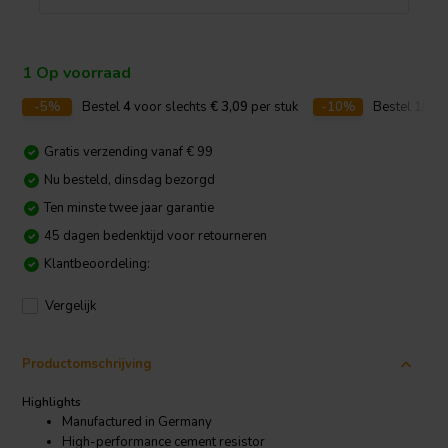
1 Op voorraad
-5%
Bestel
4
voor slechts
€ 3,09
per stuk
-10%
Bestel
10
vo
Gratis verzending vanaf € 99
Nu besteld, dinsdag bezorgd
Ten minste twee jaar garantie
45 dagen bedenktijd voor retourneren
Klantbeoordeling:
Vergelijk
Productomschrijving
Highlights
Manufactured in Germany
High-performance cement resistor