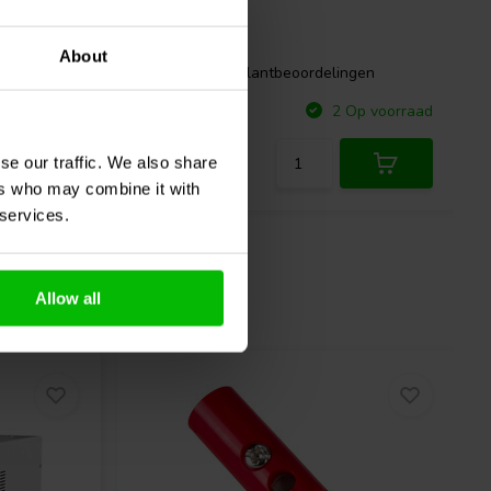
kabels
About
gen
0 klantbeoordelingen
Vergelijk
p voorraad
2 Op voorraad
se our traffic. We also share
ers who may combine it with
 services.
Allow all