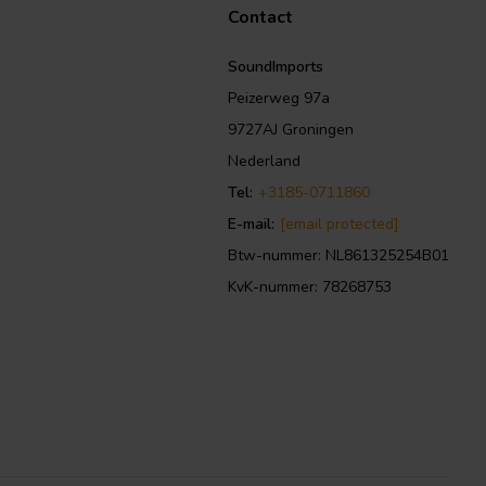
Contact
SoundImports
Peizerweg 97a
9727AJ Groningen
Nederland
Tel:
+3185-0711860
E-mail:
[email protected]
Btw-nummer: NL861325254B01
KvK-nummer: 78268753