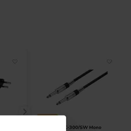
3 meter
5m
Monacor
MCC-300/SW Mono