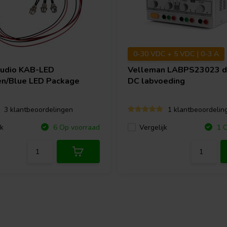
0-30 VDC + 5 VDC | 0-3 A
Audio
KAB-LED
Velleman
LABPS23023 d
n/Blue LED Package
DC labvoeding
3 klantbeoordelingen
1 klantbeoordelin
jk
Vergelijk
6 Op voorraad
1 O