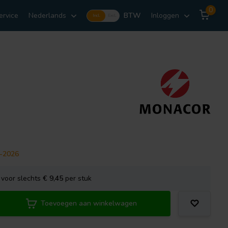
0
ervice
Nederlands
BTW
Inloggen
Incl.
Excl.
8-2026
voor slechts
€ 9,45
per stuk
Toevoegen aan winkelwagen