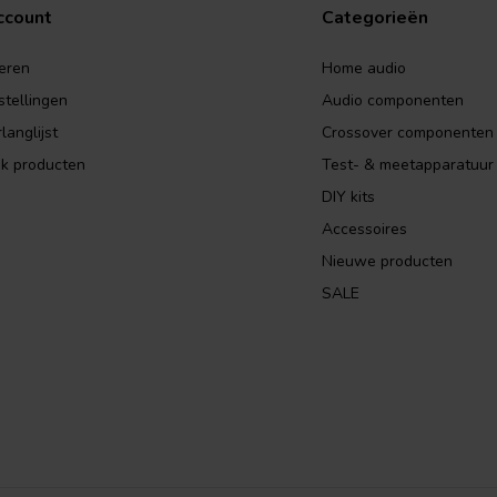
ccount
Categorieën
eren
Home audio
stellingen
Audio componenten
langlijst
Crossover componenten
jk producten
Test- & meetapparatuur
DIY kits
Accessoires
Nieuwe producten
SALE