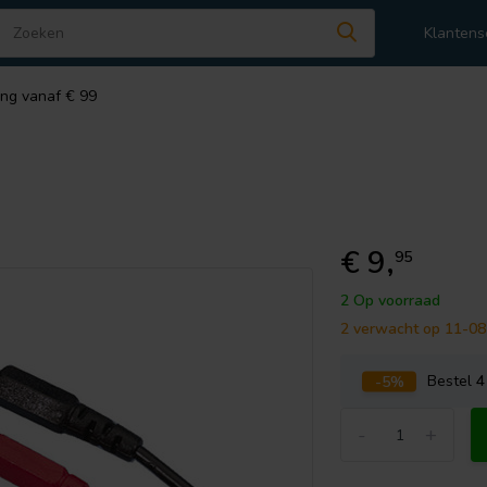
Klantens
ing vanaf € 99
€ 9,
95
2 Op voorraad
2 verwacht op 11-0
-5%
Bestel
4
-
+