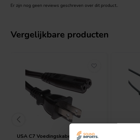
Er zijn nog geen reviews geschreven over dit product..
Vergelijkbare producten
USA C7 Voedingskabel 1.5m
UK C7 Vo