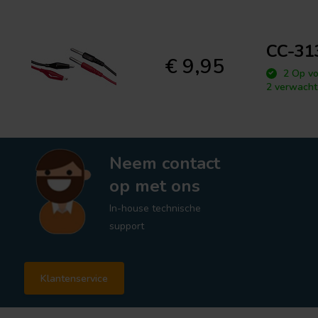
CC-31
€ 9,95
2 Op vo
2 verwacht
Neem contact
op met ons
In-house technische
support
Klantenservice