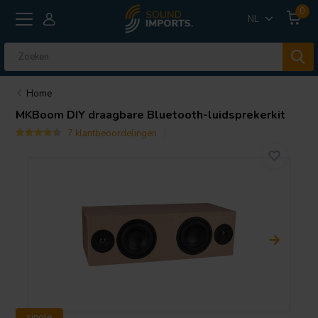
0
NL
Home
MKBoom DIY draagbare Bluetooth-luidsprekerkit
7 klantbeoordelingen
single