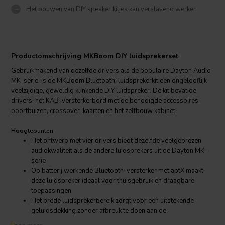
Het bouwen van DIY speaker kitjes kan verslavend werken
Productomschrijving MKBoom DIY luidsprekerset
Gebruikmakend van dezelfde drivers als de populaire Dayton Audio
MK-serie, is de MKBoom Bluetooth-luidsprekerkit een ongelooflijk
veelzijdige, geweldig klinkende DIY luidspreker. De kit bevat de
drivers, het KAB-versterkerbord met de benodigde accessoires,
poortbuizen, crossover-kaarten en het zelfbouw kabinet.
Hoogtepunten
Het ontwerp met vier drivers biedt dezelfde veelgeprezen
audiokwaliteit als de andere luidsprekers uit de Dayton MK-
serie
Op batterij werkende Bluetooth-versterker met aptX maakt
deze luidspreker ideaal voor thuisgebruik en draagbare
toepassingen.
Het brede luidsprekerbereik zorgt voor een uitstekende
geluidsdekking zonder afbreuk te doen aan de
natuurgetrouwheid van het geluid