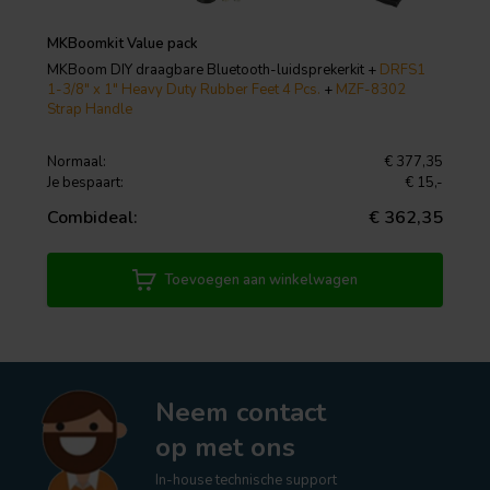
aptX • Afmetingen: 450,85 mm B x 139,7 mm H x 190,5 mm L.
MKBoomkit Value pack
MKBoom DIY draagbare Bluetooth-luidsprekerkit +
DRFS1
1-3/8" x 1" Heavy Duty Rubber Feet 4 Pcs.
+
MZF-8302
Strap Handle
Normaal:
€ 377,35
Je bespaart:
€ 15,-
Combideal:
€ 362,35
Toevoegen aan winkelwagen
Neem contact
op met ons
In-house technische support