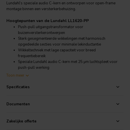
Lundahl’s speciale audio C-kern en ontworpen voor open-frame
montage binnen een versterkerbehuizing.
Hoogtepunten van de Lundahl LL1620-PP
Push-pull uitgangstransformator voor
buizenversterkerontwerpen
Sterk gesegmenteerde wikkelingen met harmonisch
opgedeelde secties voor minimale lekinductantie
Wikkeltechniek met lage capaciteit voor breed
frequentiebereik
Speciale Lundahl audio C-kern met 25 µm luchtspleet voor
push-pull werking
Primaire belastingimpedantie-opties van 11,5 kΩ, 6,0 kΩ of
Toon meer
3,3 kΩ afhankelijk van de secundaire aansluiting
Open-frame constructie met 4 x M4 montagegaten voor
Specificaties
installatie binnen een versterkerbehuizing
Productdetails Lundahl LL1620-PP
Documenten
Lundahl
LL1620-PP uitgangstransformator voor push-pull
buizenversterker
Zakelijke offerte
De Lundahl LL1620-PP maakt deel uit van Lundahl’s assortiment