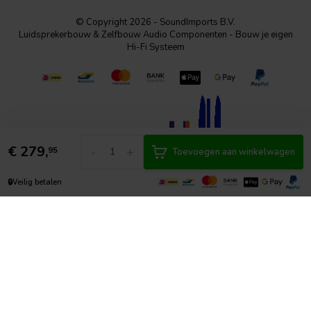
© Copyright 2026 - SoundImports B.V.
Luidsprekerbouw & Zelfbouw Audio Componenten - Bouw je eigen
Hi-Fi Systeem
€
279,
-
+
95
Toevoegen aan winkelwagen
🔒
Veilig betalen