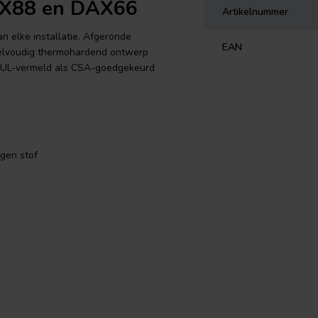
AX88 en DAX66
Artikelnummer
 elke installatie. Afgeronde
EAN
kelvoudig thermohardend ontwerp
l UL-vermeld als CSA-goedgekeurd
gen stof
n DAX66
 elke installatie. Afgeronde