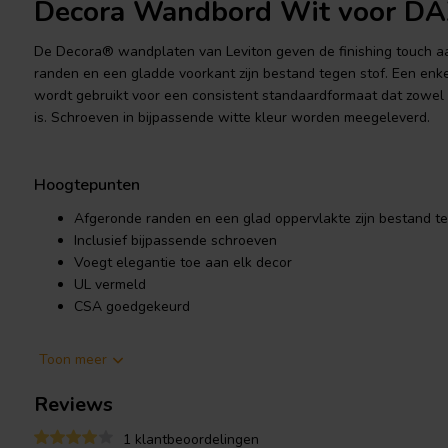
Decora Wandbord Wit voor D
De Decora® wandplaten van Leviton geven de finishing touch aan
randen en een gladde voorkant zijn bestand tegen stof. Een en
wordt gebruikt voor een consistent standaardformaat dat zowe
is. Schroeven in bijpassende witte kleur worden meegeleverd.
Hoogtepunten
Afgeronde randen en een glad oppervlakte zijn bestand te
Inclusief bijpassende schroeven
Voegt elegantie toe aan elk decor
UL vermeld
CSA goedgekeurd
Product details
Toon meer
Leviton 80401-W 1-Gang Decora Wandplaat Wit voor DAX88 e
Reviews
De Decora® wandplaten van Leviton geven de finishing touch aan
1 klantbeoordelingen