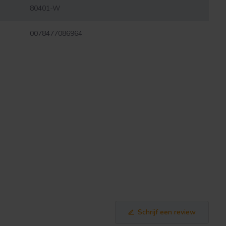
80401-W
0078477086964
Schrijf een review