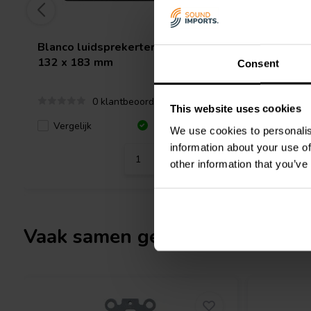
Blanco luidsprekerterminal plaat |
Dayton 
132 x 183 mm
Binding 
Consent
0 klantbeoordelingen
This website uses cookies
Vergelijk
Vergeli
37 Op voorraad
We use cookies to personalis
information about your use of
other information that you’ve
Vaak samen gekocht