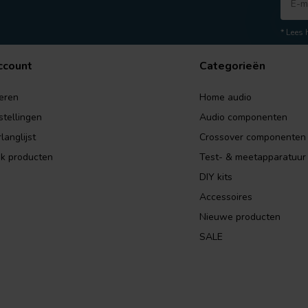
* Lees 
ccount
Categorieën
eren
Home audio
stellingen
Audio componenten
langlijst
Crossover componenten
jk producten
Test- & meetapparatuur
DIY kits
Accessoires
Nieuwe producten
SALE