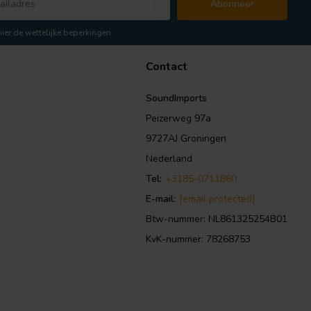
Abonneer
hier de wettelijke beperkingen
Contact
SoundImports
Peizerweg 97a
9727AJ Groningen
Nederland
Tel:
+3185-0711860
E-mail:
[email protected]
Btw-nummer: NL861325254B01
KvK-nummer: 78268753