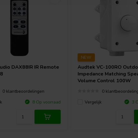
NEW
Audio
DAX88IR IR Remote
Audtek
VC-100RO Outdo
88
Impedance Matching Spe
Volume Control 100W
0 klantbeoordelingen
0 klantbeoordelin
jk
Vergelijk
8 Op voorraad
3 O