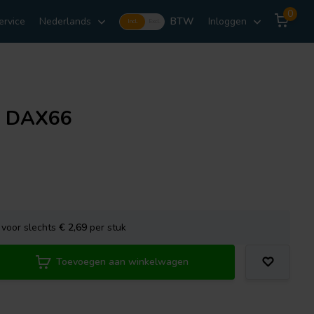
0
ervice
Nederlands
BTW
Inloggen
Incl.
Excl.
n DAX66
voor slechts
€ 2,69
per stuk
Toevoegen aan winkelwagen