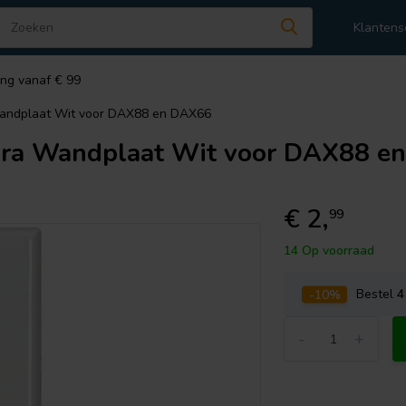
Klantens
ing vanaf € 99
andplaat Wit voor DAX88 en DAX66
ra Wandplaat Wit voor DAX88 e
€ 2,
99
14 Op voorraad
-10%
Bestel
4
-
+