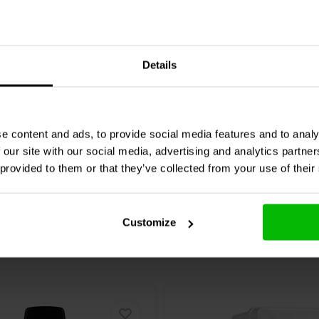
Audio
DBPP-BK Dubbele
Dayton Audio
DBPP-SI D
Post achterplaat
Binding Post achterplaat
Details
7 klantbeoordelingen
3 klantbeoordelin
jk
Vergelijk
29 Op voorraad
6 O
e content and ads, to provide social media features and to analy
 our site with our social media, advertising and analytics partn
 provided to them or that they’ve collected from your use of their
Customize