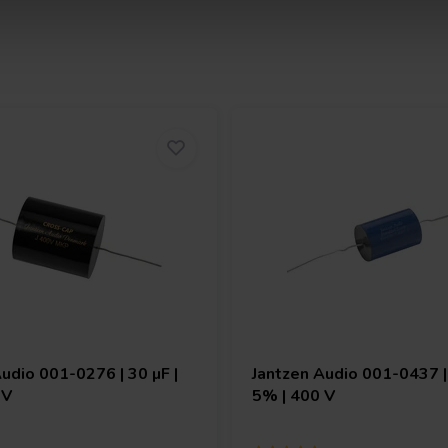
Audio
001-0276 | 30 µF |
Jantzen Audio
001-0437 | 
 V
5% | 400 V