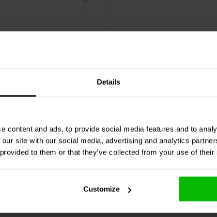
Details
Audio
002-0208 | 6,20 Ω |
Jantzen Audio
002-0217 | 
%
10 W | 1%
e content and ads, to provide social media features and to analy
 our site with our social media, advertising and analytics partn
1 klantbeoordelingen
0 klantbeoordelin
 provided to them or that they’ve collected from your use of their
jk
10+ Op voorraad
Vergelijk
10+ O
Customize