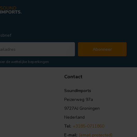
sbrief
Abonneer
hier de wettelijke beperkingen
Contact
SoundImports
Peizerweg 97a
9727AJ Groningen
Nederland
Tel:
+3185-0711860
E-mail:
[email protected]