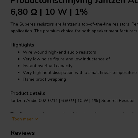
Productomschrijving Jantzen A
6,80 Ω | 10 W | 1%
The Superes resistors are Jantzen’s top-of-the-line resistors. Pe
application. The premium choice for both speaker manufacturers
Highlights
Wire wound high-end audio resistors
Very low noise figure and low inductance of
Instant overload capacity
Very high heat dissipation with a small linear temperature 
Flame proof wrapping
Product details
Jantzen Audio 002-0211 | 6,80 Ω | 10 W | 1% | Superes Resistor
The Superes resistors are the highest quality wire wound audio 
Toon meer
high temperature tolerance and are very resistant to shock. The
staple for high-end audio manufacturers and DIY enthusiasts. Th
Reviews
performance, but at an affordable price point.