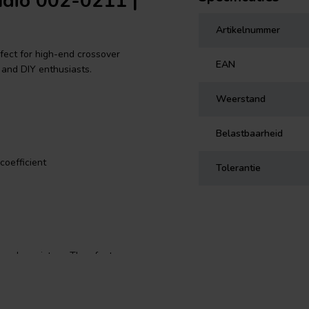
udio 002-0211 |
Artikelnummer
rfect for high-end crossover
EAN
 and DIY enthusiasts.
Weerstand
Belastbaarheid
coefficient
Tolerantie
grade resistors. They feature a
se resistors have always been a
e Superes resistors offer high-end