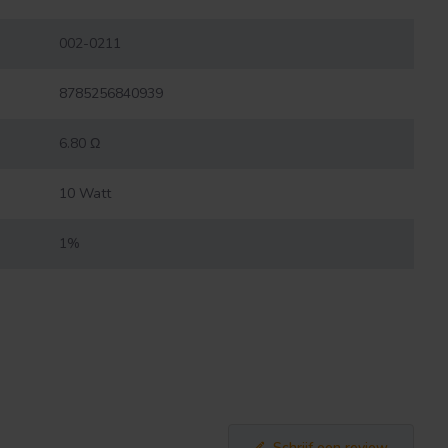
002-0211
8785256840939
6.80 Ω
10 Watt
1%
Schrijf een review