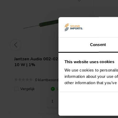
Consent
Jantzen Audio
002-0214 | 7,50 Ω |
Jantzen 
This website uses cookies
10 W | 1%
10 W | 1
We use cookies to personalis
information about your use of
0 klantbeoordelingen
other information that you’ve
Vergelijk
10+ Op voorraad
Vergeli