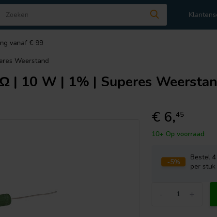
Klantens
ing vanaf € 99
peres Weerstand
Ω | 10 W | 1% | Superes Weersta
€ 6,
45
10+ Op voorraad
Bestel
4
-5%
per stuk
-
+