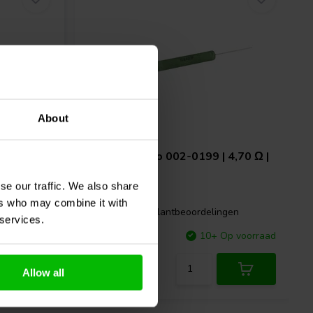
About
8,20 Ω |
Jantzen Audio
002-0199 | 4,70 Ω |
10 W | 1%
se our traffic. We also share
ers who may combine it with
gen
4 klantbeoordelingen
 services.
p voorraad
Vergelijk
10+ Op voorraad
Allow all