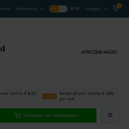
0
ervice
Nederlands
BTW
Inloggen
Incl.
Excl.
nd
voor slechts
€ 6,13
Bestel
10
voor slechts
€ 5,81
-10%
per stuk
Toevoegen aan winkelwagen