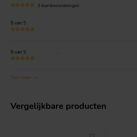
3 klantbeoordelingen
Specifications:
Resistance tolerance: 1% • Dimensions: Ø 8.5 m
range: -55℃～200℃ • Low annual shift.
5
van 5
-
5
van 5
-
Toon meer
Vergelijkbare producten