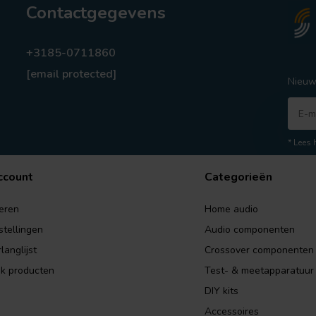
Contactgegevens
+3185-0711860
[email protected]
Nieuw
* Lees 
ccount
Categorieën
eren
Home audio
stellingen
Audio componenten
langlijst
Crossover componenten
jk producten
Test- & meetapparatuur
DIY kits
Accessoires