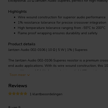
Exceptional 10 Ω Jantzen Audio Superes, perfect for high-fidelity
Highlights
Wire wound construction for superior audio performance
1% resistance tolerance for precise crossover integration
High temperature tolerance ranging from -55°C to 200°C
Flame proof wrapping ensures durability and safety
Product details
Jantzen Audio 002-0106 | 10 Ω | 5 W | 1% | Superes
The Jantzen Audio 002-0106 Superes resistor is a premium cross
end audio applications. With its wire wound construction, this 1
impeccable sound fidelity by maintaining a tight 1% resistance t
Toon meer
temperatures ranging from -55°C to a scorching 200°C, it offers 
consistent performance even under extreme conditions. The inst
Reviews
high heat dissipation capabilities attest to its reliability, while t
coefficient minimizes distortion for an unadulterated audio exper
1 klantbeoordelingen
the Jantzen Audio resistor promises longevity and stability, maki
and professional sound engineers alike. Its flame proof wrapping
5
van 5