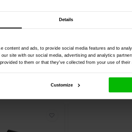
Audio
002-0504 | 62 Ω | 10
Jantzen Audio
002-0415 | 
10 W | 5%
Details
0 klantbeoordelingen
1 klantbeoordelin
jk
7 Op voorraad
Vergelijk
10+ O
e content and ads, to provide social media features and to analy
 our site with our social media, advertising and analytics partn
 provided to them or that they’ve collected from your use of their
Customize