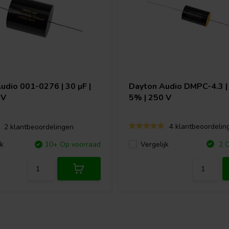
Audio
001-0276 | 30 µF |
Dayton Audio
DMPC-4.3 | 
 V
5% | 250 V
4 klantbeoordelin
2 klantbeoordelingen
Vergelijk
jk
10+ Op voorraad
2 O