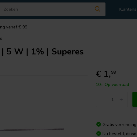
Klantens
ing vanaf € 99
es
| 5 W | 1% | Superes
€ 1,
99
10+ Op voorraad
-
+
Gratis verzending
Nu besteld, dins