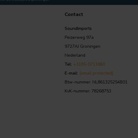
Contact
SoundImports
Peizerweg 97a
9727AJ Groningen
Nederland
Tel:
+3185-0711860
E-mail:
[email protected]
Btw-nummer: NL861325254B01
KvK-nummer: 78268753