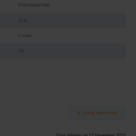
8785256857906
10 Ω
5 Watt
1%
Schrijf een review
Door Alberto on 27 November 2025