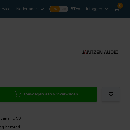
0
ervice
Nederlands
BTW
Inloggen
Incl.
Excl.
Toevoegen aan winkelwagen
 vanaf € 99
dag bezorgd