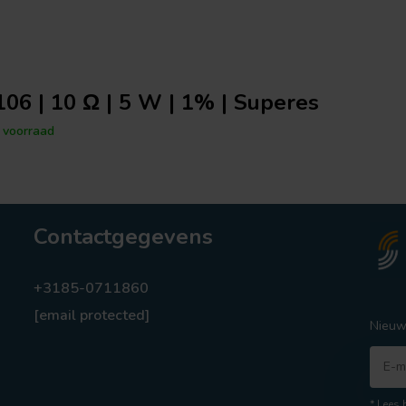
06 | 10 Ω | 5 W | 1% | Superes
voorraad
Contactgegevens
+3185-0711860
[email protected]
Nieuw
* Lees 