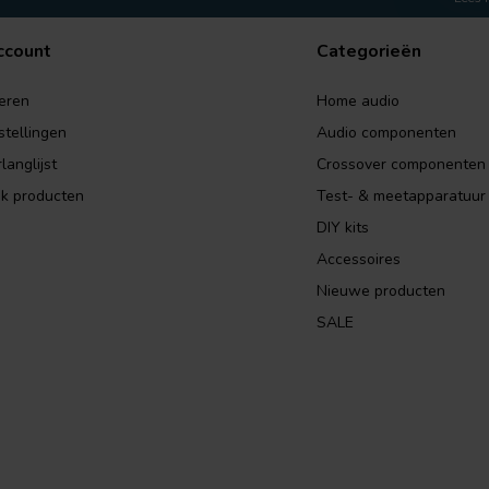
ccount
Categorieën
eren
Home audio
stellingen
Audio componenten
langlijst
Crossover componenten
jk producten
Test- & meetapparatuur
DIY kits
Accessoires
Nieuwe producten
SALE