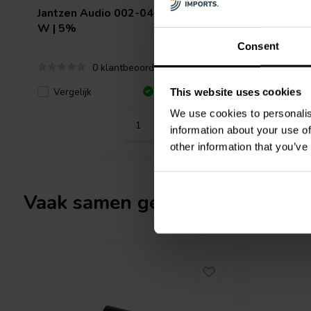
Jantzen Audio
002-0495 | 36 Ω | 10
Jantzen 
W | 5%
W | 5%
Consent
0 klantbeoordelingen
Vergelijk
Vergeli
6 Op voorraad
This website uses cookies
We use cookies to personalis
information about your use of
other information that you’ve
Vaak samen gekocht