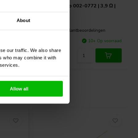
1,5 Ω |
Jantzen Audio
002-0772 | 3,9 Ω |
10 W | 5%
About
gen
0 klantbeoordelingen
p voorraad
Vergelijk
10+ Op voorraad
se our traffic. We also share
ers who may combine it with
 services.
Allow all