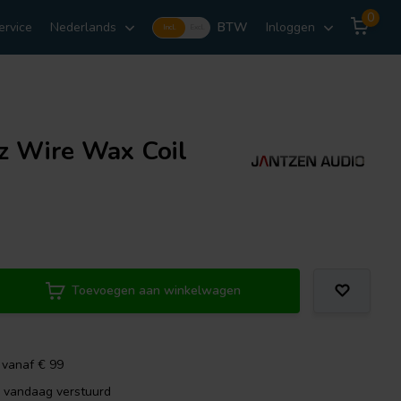
0
ervice
Nederlands
BTW
Inloggen
Incl.
Excl.
tz Wire Wax Coil
Toevoegen aan winkelwagen
 vanaf € 99
, vandaag verstuurd