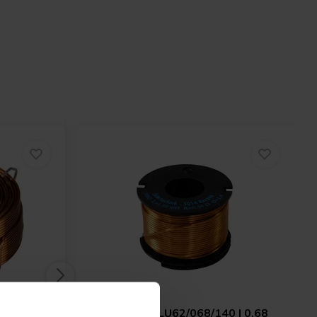
 1,2 mH |
Intertechnik
LU62/068/140 | 0,68