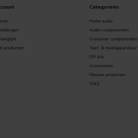
ccount
Categorieën
eren
Home audio
stellingen
Audio componenten
langlijst
Crossover componenten
jk producten
Test- & meetapparatuur
DIY kits
Accessoires
Nieuwe producten
SALE