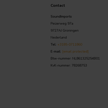
Contact
SoundImports
Peizerweg 97a
9727AJ Groningen
Nederland
Tel:
+3185-0711860
E-mail:
[email protected]
Btw-nummer: NL861325254B01
KvK-nummer: 78268753