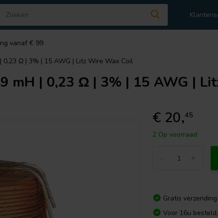
Klantens
ing vanaf € 99
| 0,23 Ω | 3% | 15 AWG | Litz Wire Wax Coil
9 mH | 0,23 Ω | 3% | 15 AWG | Li
€ 20,
45
2 Op voorraad
-
+
Gratis verzending
Voor 16u besteld