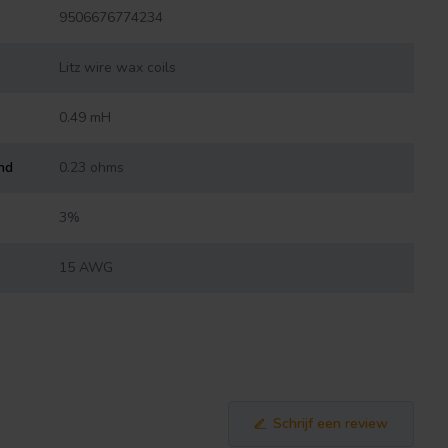
9506676774234
Litz wire wax coils
0.49 mH
nd
0.23 ohms
3%
15 AWG
Schrijf een review