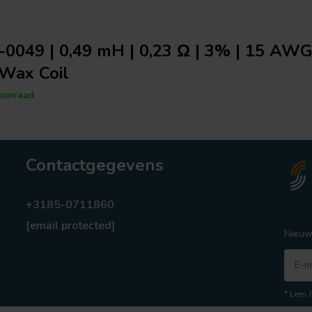
-0049 | 0,49 mH | 0,23 Ω | 3% | 15 AWG 
Wax Coil
oorraad
Contactgegevens
+3185-0711860
[email protected]
Nieuw
* Lees 