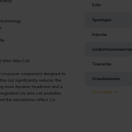
larity.
EAN
Spoeltype
 technology
s
Inductie
 5%
Gelijkstroomweersta
tz Wire Wax Coil
Tolerantie
d crossover component designed to
Draaddiameter
his coil significantly reduces the
iding more dynamic headroom and a
Toon meer
regnated Litz wire coil available,
and the microphonic effect. Co-
 mH coil offers a balance between
oice between wire-based and foil-
oil-based alternatives, do not
from electrolytic-tough-pitch (ETP)