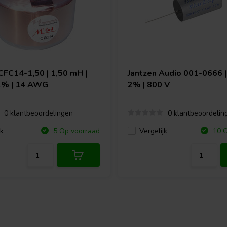
CFC14-1,50 | 1,50 mH |
Jantzen Audio
001-0666 | 
 2% | 14 AWG
2% | 800 V
0 klantbeoordelingen
0 klantbeoordelin
jk
Vergelijk
5 Op voorraad
10 O