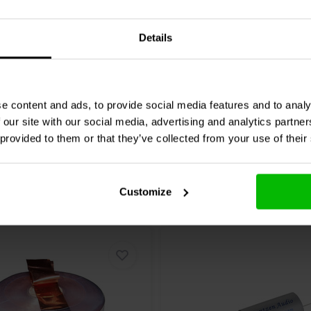
 3% | 18 AWG
0,33 Ω | 3% | 15 AWG
Details
0 klantbeoordelingen
1 klantbeoordelin
jk
Vergelijk
1 Op voorraad
8 O
e content and ads, to provide social media features and to analy
 our site with our social media, advertising and analytics partn
 provided to them or that they’ve collected from your use of their
Customize