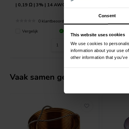
| 0,19 Ω | 3% | 14 AWG
0,40 Ω |
Consent
0 klantbeoordelingen
Vergelijk
Vergeli
8 Op voorraad
This website uses cookies
We use cookies to personalis
information about your use of
other information that you’ve
Vaak samen gekocht