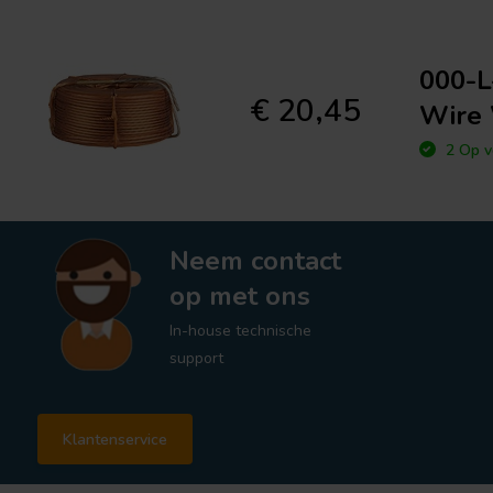
000-L
€ 20,45
Wire 
2 Op v
Neem contact
op met ons
In-house technische
support
Klantenservice