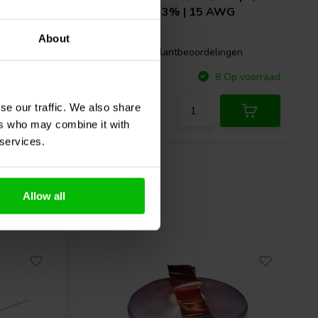
mH | 0,24 Ω | 3% | 15 AWG
About
gen
2 klantbeoordelingen
Vergelijk
p voorraad
8 Op voorraad
se our traffic. We also share
ers who may combine it with
 services.
Allow all