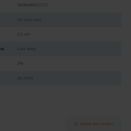
9508496917273
Air core coils
0.1 mH
nd
0.44 ohms
3%
24 AWG
Schrijf een review