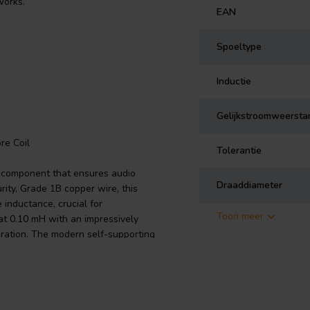
works.
EAN
Spoeltype
Inductie
Gelijkstroomweersta
re Coil
Tolerantie
r component that ensures audio
Draaddiameter
urity, Grade 1B copper wire, this
e inductance, crucial for
Toon meer
d at 0.10 mH with an impressively
ration. The modern self-supporting
ted resonances and enhancing
f class 155, in accordance with IEC
d easy soldering due to the self-
coat further reinforces the coil's