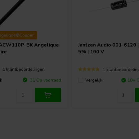
ngelique®Copper
ACW110P-BK Angelique
Jantzen Audio
001-6120 | 
ire
5% | 100 V
1 klantbeoordelingen
1 klantbeoordelin
jk
31 Op voorraad
Vergelijk
10+ O