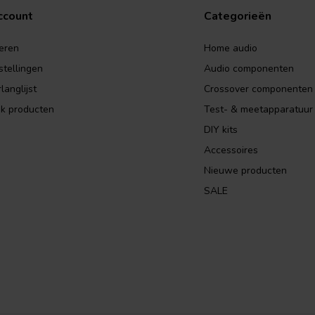
ccount
Categorieën
eren
Home audio
stellingen
Audio componenten
langlijst
Crossover componenten
jk producten
Test- & meetapparatuur
DIY kits
Accessoires
Nieuwe producten
SALE