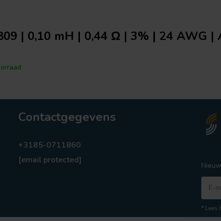
09 | 0,10 mH | 0,44 Ω | 3% | 24 AWG | 
orraad
Contactgegevens
+3185-0711860
[email protected]
Nieuw
* Lees 