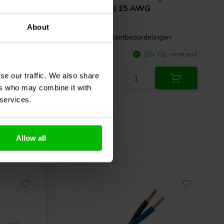
| 0,06 Ω | 3% | 15 AWG
About
gen
1 klantbeoordelingen
p voorraad
Vergelijk
10+ Op voorraad
se our traffic. We also share
ers who may combine it with
 services.
Allow all