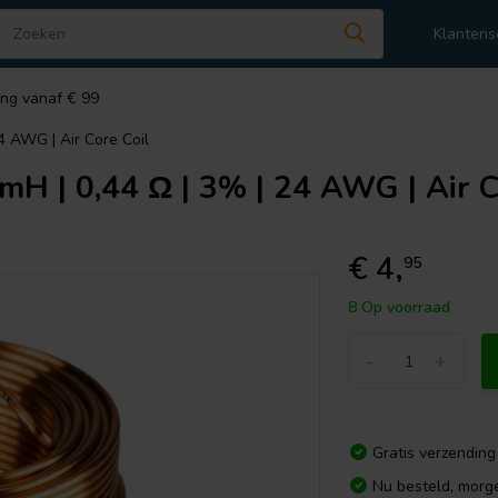
Klantens
ing vanaf € 99
4 AWG | Air Core Coil
mH | 0,44 Ω | 3% | 24 AWG | Air C
€ 4,
95
8 Op voorraad
-
+
Gratis verzending
Nu besteld, morg