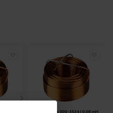
 0,10 mH
Jantzen Audio
000-1534 | 0,08 mH