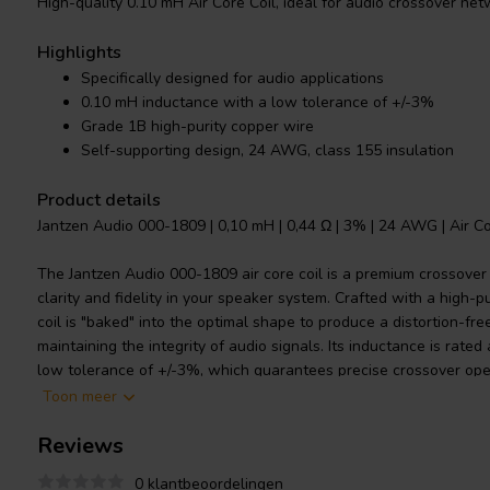
High-quality 0.10 mH Air Core Coil, ideal for audio crossover net
Highlights
Specifically designed for audio applications
0.10 mH inductance with a low tolerance of +/-3%
Grade 1B high-purity copper wire
Self-supporting design, 24 AWG, class 155 insulation
Product details
Jantzen Audio 000-1809 | 0,10 mH | 0,44 Ω | 3% | 24 AWG | Air Co
The Jantzen Audio 000-1809 air core coil is a premium crossove
clarity and fidelity in your speaker system. Crafted with a high-p
coil is "baked" into the optimal shape to produce a distortion-fre
maintaining the integrity of audio signals. Its inductance is rate
low tolerance of +/-3%, which guarantees precise crossover ope
design eliminates the need for plastic bobbins, reducing unwan
Toon meer
overall sound quality. The enamel coating of the copper wire is o
Reviews
60317-35 and DIN EN 60317-35 standards, ensuring durability an
bonding topcoat. The polyurethane with aliphatic polyamide bond 
0 klantbeoordelingen