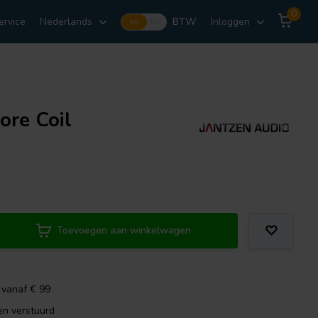
0
ervice
Nederlands
BTW
Inloggen
Incl.
Excl.
ore Coil
Toevoegen aan winkelwagen
 vanaf € 99
en verstuurd