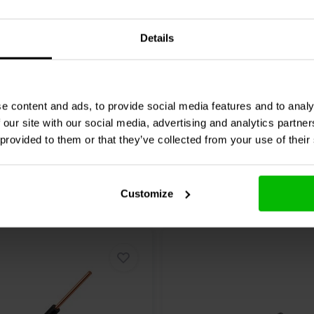
| 3% | 18 AWG
| 0,19 Ω | 3% | 20 AWG
Details
1 klantbeoordelingen
0 klantbeoordelin
jk
1 Op voorraad
Vergelijk
10+ O
e content and ads, to provide social media features and to analy
 our site with our social media, advertising and analytics partn
 provided to them or that they’ve collected from your use of their
Customize