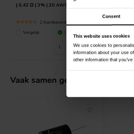
| 0,42 Ω | 3% | 20 AWG
| 0,31 Ω 
Consent
2 klantbeoordelingen
Vergeli
Vergelijk
10+ Op voorraad
This website uses cookies
We use cookies to personalis
information about your use of
other information that you’ve
Vaak samen gekocht