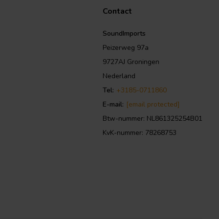
Contact
SoundImports
Peizerweg 97a
9727AJ Groningen
Nederland
Tel:
+3185-0711860
E-mail:
[email protected]
Btw-nummer: NL861325254B01
KvK-nummer: 78268753