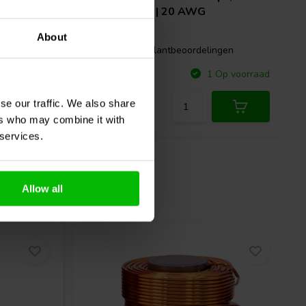
| 0,41 Ω | 3% | 20 AWG
About
0 klantbeoordelingen
gen
Vergelijk
p voorraad
1 Op voorraad
se our traffic. We also share
ers who may combine it with
 services.
Allow all