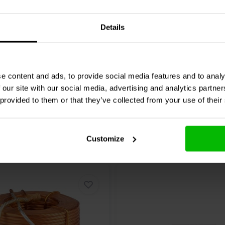
 3% | 24 AWG
1,57 Ω | 3% | 24 AWG
Details
0 klantbeoordelingen
0 klantbeoordelin
jk
10+ Op voorraad
Vergelijk
10+ O
e content and ads, to provide social media features and to analy
 our site with our social media, advertising and analytics partn
 provided to them or that they’ve collected from your use of their
Customize