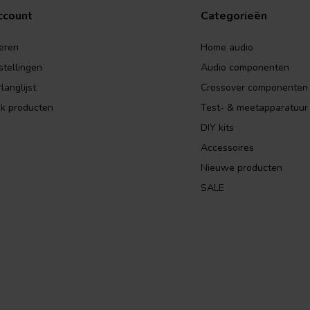
ccount
Categorieën
eren
Home audio
stellingen
Audio componenten
langlijst
Crossover componenten
jk producten
Test- & meetapparatuur
DIY kits
Accessoires
Nieuwe producten
SALE