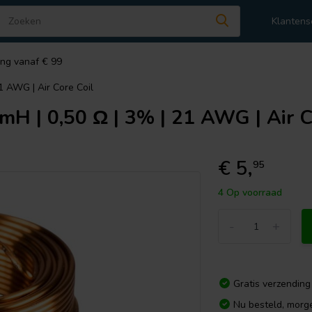
Klantens
ing vanaf € 99
1 AWG | Air Core Coil
mH | 0,50 Ω | 3% | 21 AWG | Air C
€ 5,
95
4 Op voorraad
-
+
Gratis verzending
Nu besteld, morg