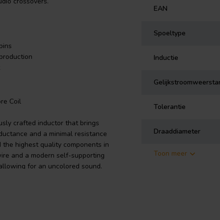
udio crossovers.
EAN
Spoeltype
bins
production
Inductie
Gelijkstroomweersta
re Coil
Tolerantie
sly crafted inductor that brings
Draaddiameter
nductance and a minimal resistance
d the highest quality components in
Toon meer
 wire and a modern self-supporting
 allowing for an uncolored sound.
s 155, compliant with IEC 60317-35
soldering. The air core design of
s to distortion, making it an ideal
lerance of +/-3%, you can trust in