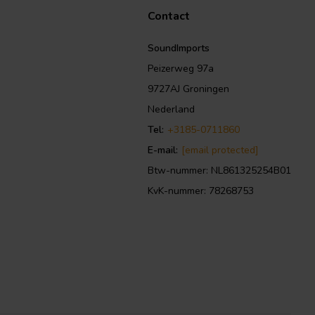
Contact
SoundImports
Peizerweg 97a
9727AJ Groningen
Nederland
Tel:
+3185-0711860
E-mail:
[email protected]
Btw-nummer: NL861325254B01
KvK-nummer: 78268753