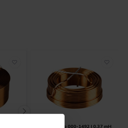
 1,0 mH |
Jantzen Audio
000-1492 | 0,37 mH