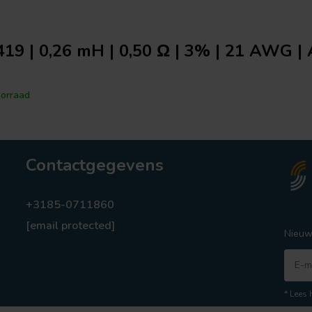
19 | 0,26 mH | 0,50 Ω | 3% | 21 AWG | 
orraad
Contactgegevens
+3185-0711860
[email protected]
Nieuw
* Lees 