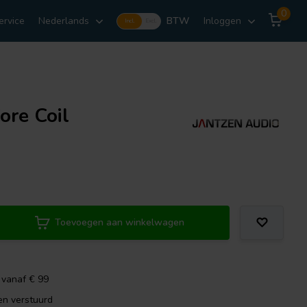
0
ervice
Nederlands
BTW
Inloggen
Incl.
Excl.
ore Coil
Toevoegen aan winkelwagen
 vanaf € 99
en verstuurd