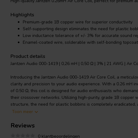
High-quality Jantzen 0.26mH Air Core Coil, perfect for premium a
Highlights
Premium-grade 1B copper wire for superior conductivity
Self-supporting design eliminates the need for plastic bob
Low inductance tolerance of +/- 3% for accurate sound re
Enamel-coated wire, solderable with self-bonding topcoat
Product details
Jantzen Audio 000-1419 | 0,26 mH | 0,50 Ω | 3% | 21 AWG | Air Co
Introducing the Jantzen Audio 000-1419 Air Core Coil, a meticulou
clarity and precision to your audio experience. With a 0.26 mH i
of 0.50 Ω, this coil is designed for audio enthusiasts who deman
their crossover networks. Utilizing high-purity, grade 1B copper
structure, the need for plastic bobbins is completely eradicated,
The wire is enameled and features a self-bonding topcoat, clas
Toon meer
and DIN EN 60317-35 standards, ensuring durability and ease of 
Reviews
this coil prevents saturation and energy storage, which often lead
choice for high-end audio applications. With a low inductance to
0 klantbeoordelingen