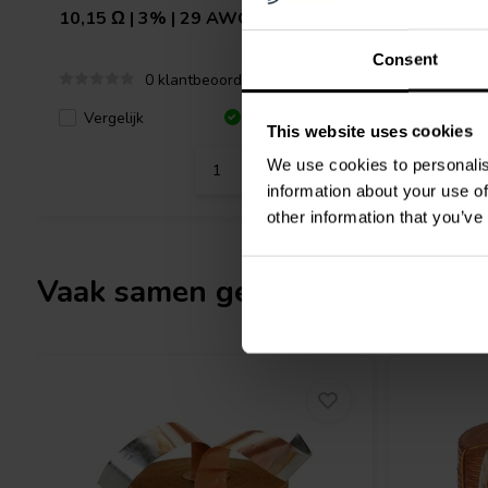
10,15 Ω | 3% | 29 AWG
1,76 Ω |
Consent
0 klantbeoordelingen
Vergelijk
1 Op voorraad
Vergeli
This website uses cookies
We use cookies to personalis
information about your use of
other information that you’ve
Vaak samen gekocht