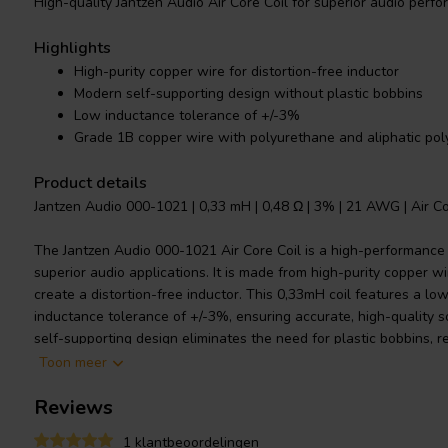
High-quality Jantzen Audio Air Core Coil for superior audio perfo
Highlights
High-purity copper wire for distortion-free inductor
Modern self-supporting design without plastic bobbins
Low inductance tolerance of +/-3%
Grade 1B copper wire with polyurethane and aliphatic po
Product details
Jantzen Audio 000-1021 | 0,33 mH | 0,48 Ω | 3% | 21 AWG | Air Co
The Jantzen Audio 000-1021 Air Core Coil is a high-performanc
superior audio applications. It is made from high-purity copper wi
create a distortion-free inductor. This 0,33mH coil features a lo
inductance tolerance of +/-3%, ensuring accurate, high-quality
self-supporting design eliminates the need for plastic bobbins, re
design. The wire is enameled and solderable, with a self-bondin
Toon meer
to IEC 60317-35 and DIN EN 60317-35 standards. The coil is co
Reviews
aliphatic polyamide bond, further enhancing its durability and per
needs, this coil offers unmatched sound clarity and precision.
1 klantbeoordelingen