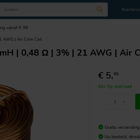
Klantens
ing vanaf € 99
1 AWG | Air Core Coil
mH | 0,48 Ω | 3% | 21 AWG | Air C
€ 5,
95
10+ Op voorraad
-
+
Gratis verzending
Nu besteld, dins