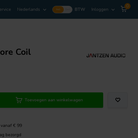
0
ervice
Nederlands
BTW
Inloggen
Incl.
Excl.
ore Coil
Toevoegen aan winkelwagen
 vanaf € 99
dag bezorgd