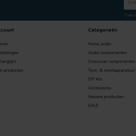
* Lees 
ccount
Categorieën
eren
Home audio
stellingen
Audio componenten
langlijst
Crossover componenten
jk producten
Test- & meetapparatuur
DIY kits
Accessoires
Nieuwe producten
SALE