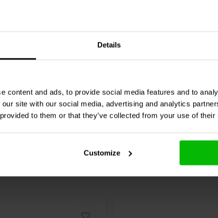
Audio
000-1133 | 1,2 mH |
Jantzen Audio
000-1102 |
 3% | 24 AWG
| 0,64 Ω | 3% | 24 AWG
Details
0 klantbeoordelingen
1 klantbeoordelin
jk
10+ Op voorraad
Vergelijk
10+ O
e content and ads, to provide social media features and to analy
 our site with our social media, advertising and analytics partn
 provided to them or that they’ve collected from your use of their
Customize