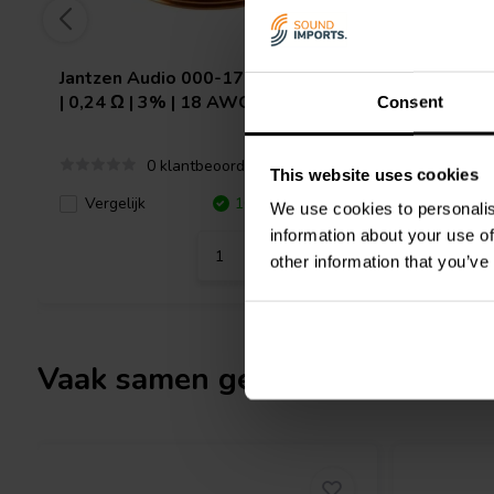
Jantzen Audio
000-1745 | 0,22 mH
Jantzen 
| 0,24 Ω | 3% | 18 AWG
1,76 Ω |
Consent
0 klantbeoordelingen
This website uses cookies
Vergelijk
10+ Op voorraad
Vergeli
We use cookies to personalis
information about your use of
other information that you’ve
Vaak samen gekocht