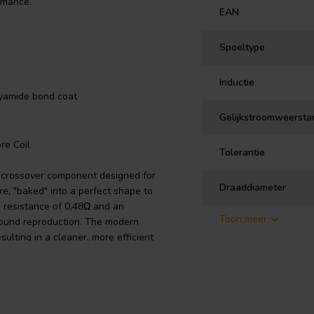
rmance.
EAN
Spoeltype
Inductie
lyamide bond coat
Gelijkstroomweersta
re Coil
Tolerantie
e crossover component designed for
Draaddiameter
re, "baked" into a perfect shape to
w resistance of 0,48Ω and an
Toon meer
 sound reproduction. The modern
sulting in a cleaner, more efficient
g topcoat of class 155, according
ated with polyurethane and an
formance. Ideal for all your audio