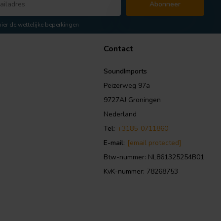
Abonneer
hier de wettelijke beperkingen
Contact
SoundImports
Peizerweg 97a
9727AJ Groningen
Nederland
Tel:
+3185-0711860
E-mail:
[email protected]
Btw-nummer: NL861325254B01
KvK-nummer: 78268753