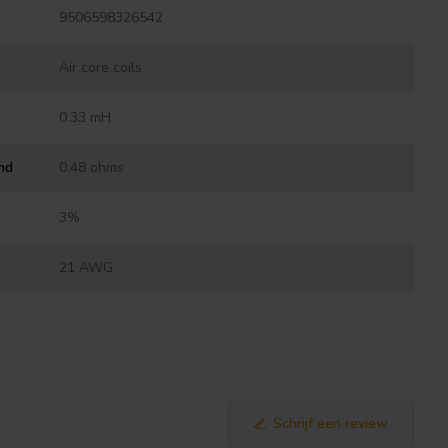
9506598326542
Air core coils
0.33 mH
nd
0.48 ohms
3%
21 AWG
Schrijf een review