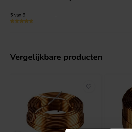
5
van 5
-
Vergelijkbare producten