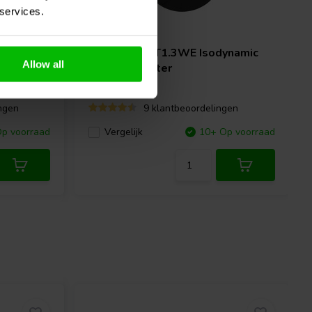
 services.
Planar | 6 Ω
HiVi
Swan RT1.3WE Isodynamic
Allow all
Planar Tweeter
ngen
9 klantbeoordelingen
p voorraad
Vergelijk
10+ Op voorraad