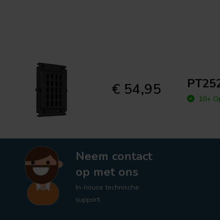
PT252
€ 54,95
10+ Op
Neem contact
op met ons
In-house technische
support