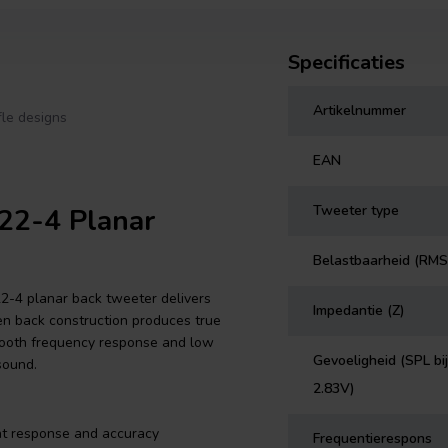
Specificaties
Artikelnummer
fle designs
EAN
Tweeter type
22-4 Planar
Belastbaarheid (RMS
-4 planar back tweeter delivers
Impedantie (Z)
pen back construction produces true
Smooth frequency response and low
Gevoeligheid (SPL bij
sound.
2.83V)
nt response and accuracy
Frequentierespons