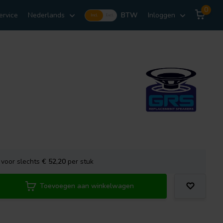
0
ervice
Nederlands
BTW
Inloggen
Incl.
Excl.
voor slechts
€ 52,20
per stuk
Toevoegen aan winkelwagen