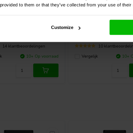
 provided to them or that they’ve collected from your use of their
8" | 8 Ω
816-8 Planar Tweeter
GRS
PT6825-8 Planar
Customize
Mid/Tweeter
14 klantbeoordelingen
10 klantbeoordeli
jk
10+ Op voorraad
Vergelijk
10+ O