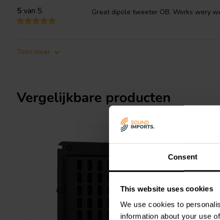
5
van 5
Great dipole tweeter OB. Works wery we
Toon meer
Vergelijkbare producten
Consent
This website uses cookies
We use cookies to personalis
information about your use of