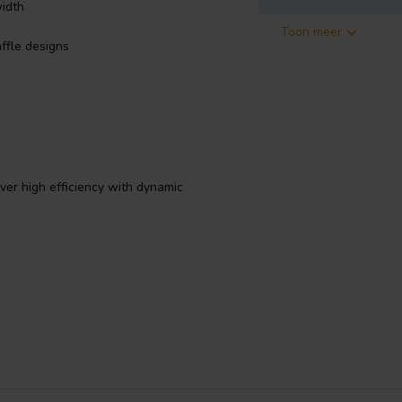
idth
Toon meer
affle designs
er high efficiency with dynamic
ate film diaphragm that is driven
s driver is capable of incredible
dance makes crossover design
e your required roll off. In
iation making it the perfect choice
t choice for use as a drop in
 low distortion and accurate