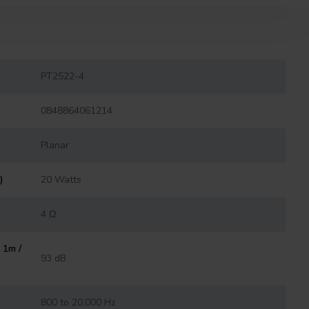
PT2522-4
0848864061214
Planar
)
20 Watts
4 Ω
 1m /
93 dB
800 to 20,000 Hz