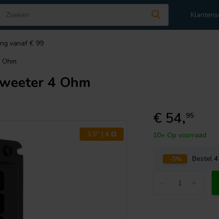
Klantens
ing vanaf € 99
4 Ohm
Tweeter 4 Ohm
€ 54,
95
3.5" | 4 Ω
10+ Op voorraad
-5%
Bestel
4
-
+