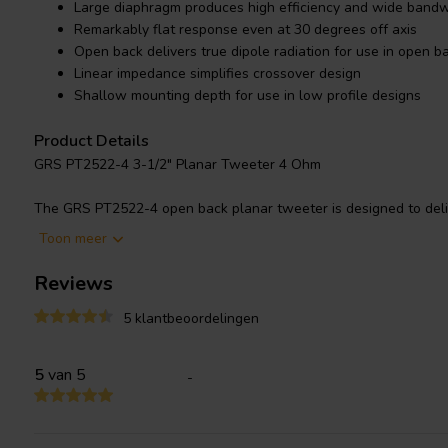
Large diaphragm produces high efficiency and wide bandw
Remarkably flat response even at 30 degrees off axis
Open back delivers true dipole radiation for use in open b
Linear impedance simplifies crossover design
Shallow mounting depth for use in low profile designs
Product Details
GRS PT2522-4 3-1/2" Planar Tweeter 4 Ohm
The GRS PT2522-4 open back planar tweeter is designed to deliv
response. Thanks to a lightweight damped Polyethylene Naphthal
Toon meer
by 6 powerful neodymium magnets in a push-pull arrangement, thi
transient response and low distortion. The linear 3.4 ohm impe
Reviews
simple and minimizes the number of components required to achiev
addition, the open back design gives this tweeter true dipole rad
5 klantbeoordelingen
for use in open baffle speaker designs. The PT2522-4 is a perfec
replacement in existing systems or for use in new designs where
5
van 5
-
response is needed.