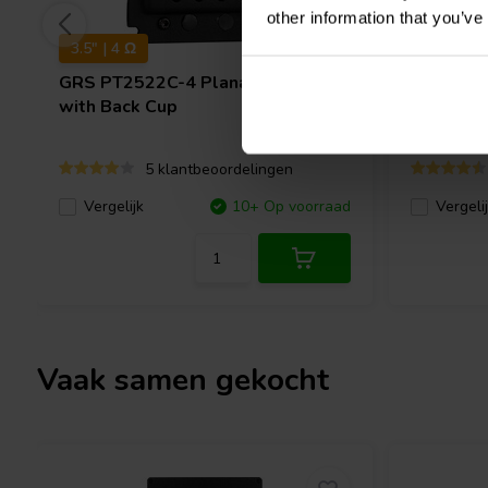
other information that you’ve
3.5" | 4 Ω
8" | 8 Ω
GRS
PT2522C-4 Planar Tweeter
GRS
PT6
with Back Cup
5 klantbeoordelingen
Vergelijk
10+ Op voorraad
Vergeli
Vaak samen gekocht