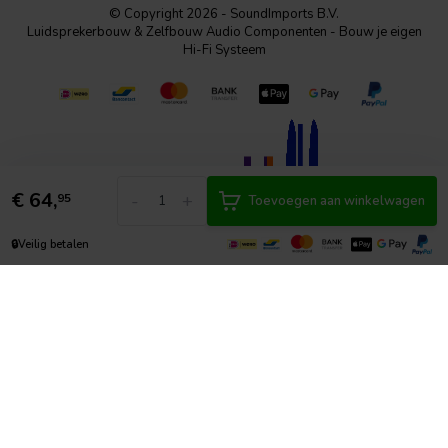
© Copyright 2026 - SoundImports B.V.
Luidsprekerbouw & Zelfbouw Audio Componenten - Bouw je eigen
Hi-Fi Systeem
€
64,
-
+
95
Toevoegen aan winkelwagen
🔒
Veilig betalen