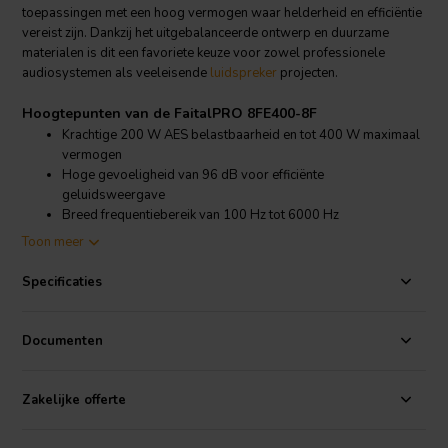
toepassingen met een hoog vermogen waar helderheid en efficiëntie
vereist zijn. Dankzij het uitgebalanceerde ontwerp en duurzame
materialen is dit een favoriete keuze voor zowel professionele
audiosystemen als veeleisende
luidspreker
projecten.
Hoogtepunten van de FaitalPRO 8FE400-8F
Krachtige 200 W AES belastbaarheid en tot 400 W maximaal
vermogen
Hoge gevoeligheid van 96 dB voor efficiënte
geluidsweergave
Breed frequentiebereik van 100 Hz tot 6000 Hz
Duurzame constructie met ferriet ringmagneet en stalen korf
Toon meer
Productdetails FaitalPRO 8FE400-8F
Specificaties
FaitalPRO
8FE400 8" - 200 W - 96 dB - 8 Ohm
Ontworpen voor professioneel en veelzijdig gebruik onderscheidt
Documenten
de FaitalPRO 8FE400 zich in het
woofers
segment dankzij zijn
indrukwekkende belastbaarheid en efficiëntie. De 44 mm aluminium
spreekspoel en ferriet ringmagneet zorgen voor uitstekende
Zakelijke offerte
thermische beheersing en duurzaamheid, waardoor hij geschikt is
voor zowel draagbare als vaste geluidsinstallaties. De triple-roll