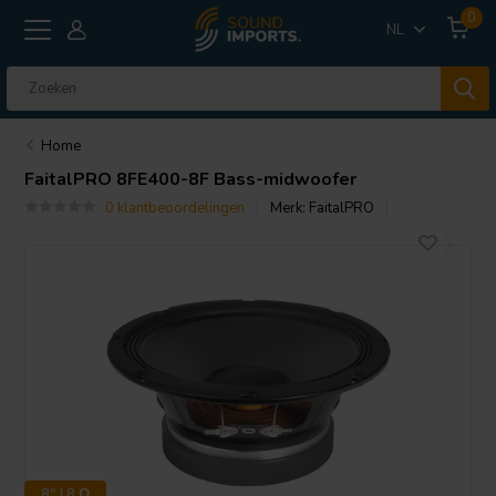
0
NL
Home
FaitalPRO
8FE400-8F Bass-midwoofer
0 klantbeoordelingen
Merk:
FaitalPRO
8" | 8 Ω