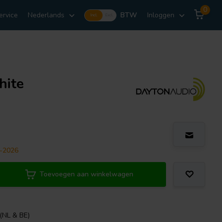
0
ervice
Nederlands
BTW
Inloggen
Incl.
Excl.
ite
9-2026
Toevoegen aan winkelwagen
 (NL & BE)