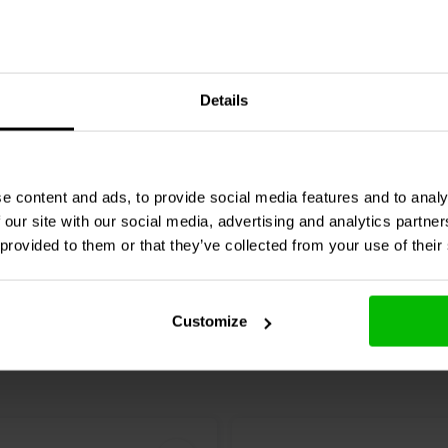
, ophangkabel met karabijnhaak,
odemplaat. De geïntegreerde
pair
 de 8-ohm bypass het gebruik met
g Speaker | 70V
HiVi
Swan Oasis Max Boo
Details
mer
Speakers
0 klantbeoordelingen
0 klantbeoordelin
e content and ads, to provide social media features and to analy
jk
Vergelijk
4 Op voorraad
4 O
 our site with our social media, advertising and analytics partn
 provided to them or that they’ve collected from your use of their
Customize