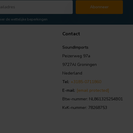
Abonneer
hier de wettelijke beperkingen
Contact
SoundImports
Peizerweg 97a
9727AJ Groningen
Nederland
Tel:
+3185-0711860
E-mail:
[email protected]
Btw-nummer: NL861325254B01
KvK-nummer: 78268753