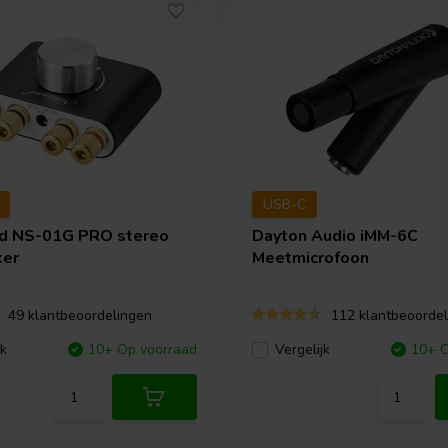
USB-C
nd
NS-01G PRO stereo
Dayton Audio
iMM-6C
ker
Meetmicrofoon
49 klantbeoordelingen
112 klantbeoordel
jk
10+ Op voorraad
Vergelijk
10+ O