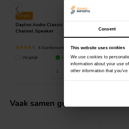
wand- en landschapsmontageopties, inclusief montagemateriaal
oogbout en moer, wandmontagebeugel, landschapsmontage en b
single
single
70V/100V transformator biedt tap-instellingen tot 20 W, terwijl
Dayton Audio
Classic C40 Center
8" Ceilin
compatibele standaard
versterkers
mogelijk maakt.
Consent
Channel Speaker
Transfor
4 klantbeoordelingen
This website uses cookies
We use cookies to personalis
Vergeli
Vergelijk
10+ Op voorraad
information about your use of
other information that you’ve
Vaak samen gekocht