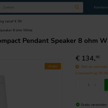
Klantens
ing vanaf € 99
peaker 8 ohm White
pact Pendant Speaker 8 ohm Wh
€ 134,
95
single
Niet op voorraad
2 verwacht op 30-0
-
+
Gratis verzonden