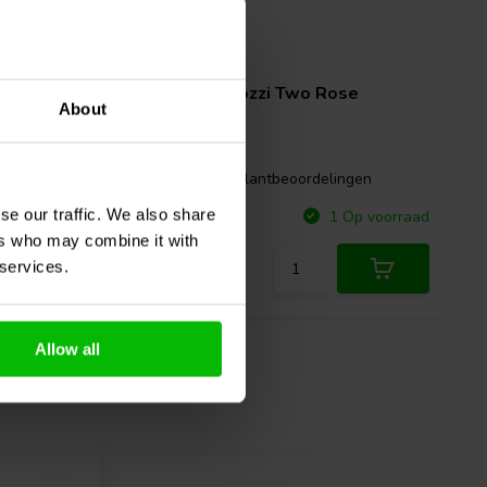
pair
kshelf
Markaudio
Tozzi Two Rose
About
Speaker
gen
1 klantbeoordelingen
se our traffic. We also share
Vergelijk
p voorraad
1 Op voorraad
ers who may combine it with
 services.
Allow all