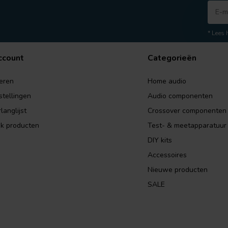
* Lees 
ccount
Categorieën
eren
Home audio
stellingen
Audio componenten
langlijst
Crossover componenten
jk producten
Test- & meetapparatuur
DIY kits
Accessoires
Nieuwe producten
SALE