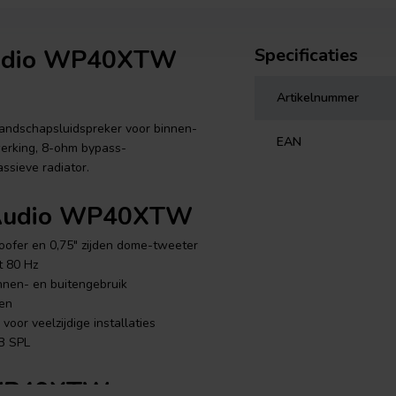
 Audio WP40XTW
Specificaties
Artikelnummer
ndschapsluidspreker voor binnen-
EAN
werking, 8-ohm bypass-
ssieve radiator.
 Audio WP40XTW
ofer en 0,75" zijden dome-tweeter
t 80 Hz
nnen- en buitengebruik
en
or veelzijdige installaties
B SPL
o WP40XTW