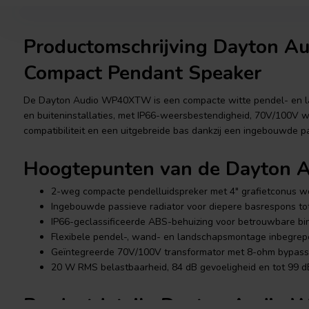
Productomschrijving Dayton
Compact Pendant Speaker
De Dayton Audio WP40XTW is een compacte witte pendel- en la
en buiteninstallaties, met IP66-weersbestendigheid, 70V/100V 
compatibiliteit en een uitgebreide bas dankzij een ingebouwde pa
Hoogtepunten van de Dayton
2-weg compacte pendelluidspreker met 4" grafietconus wo
Ingebouwde passieve radiator voor diepere basrespons to
IP66-geclassificeerde ABS-behuizing voor betrouwbare bi
Flexibele pendel-, wand- en landschapsmontage inbegrep
Geïntegreerde 70V/100V transformator met 8-ohm bypass vo
20 W RMS belastbaarheid, 84 dB gevoeligheid en tot 99 d
Productdetails Dayton Audi