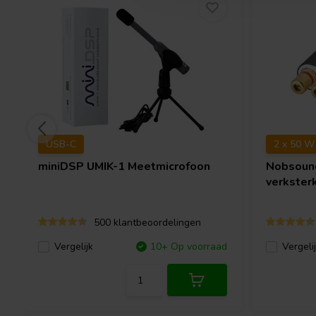
USB-C
2 x 50 W
miniDSP
UMIK-1 Meetmicrofoon
Nobsou
verkster
500 klantbeoordelingen
Vergelijk
10+ Op voorraad
Vergeli