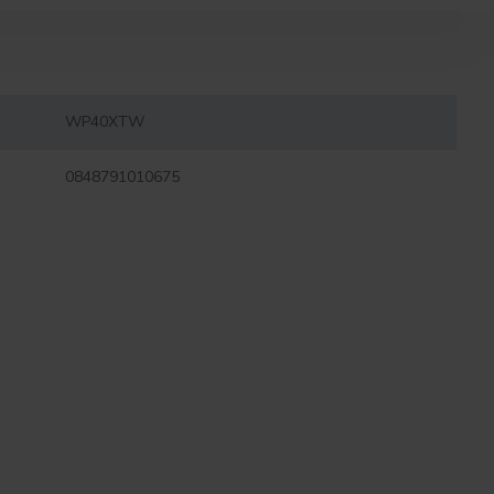
WP40XTW
0848791010675