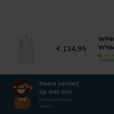
WP40
Whit
€ 134,95
Niet o
2 verwac
Neem contact
op met ons
In-house technische
support