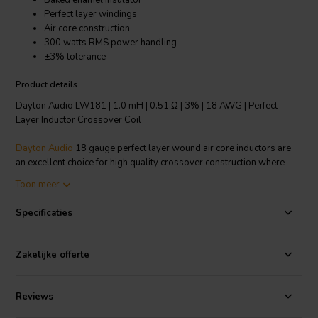
Baked enamel insulator
Perfect layer windings
Air core construction
300 watts RMS power handling
±3% tolerance
Product details
Dayton Audio LW181 | 1.0 mH | 0.51 Ω | 3% | 18 AWG | Perfect
Layer Inductor Crossover Coil
Dayton Audio
18 gauge perfect layer wound air core inductors are
an excellent choice for high quality crossover construction where
large power handling is required. Features fully annealed refined
Toon meer
copper wire, baked enamel insulator and perfect layer construction.
The thin enameled wire permits the tightest windings to minimize
Specificaties
DCR and air core construction to ensure no hysteresis and saturation
distortions.
Zakelijke offerte
Technical note: To prevent crosstalk and noise position inductors in
crossovers at right angles to each other.
Reviews