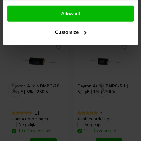
Allow all
Vaak samen gekocht
Customize
Dayton Audio
DMPC-20 |
Dayton Audio
PMPC-5.1 |
20 µF | 5% | 250 V
5,1 µF | 1% | 250 V
11
4
klantbeoordelingen
klantbeoordelingen
Vergelijk
Vergelijk
10+ Op voorraad
10+ Op voorraad