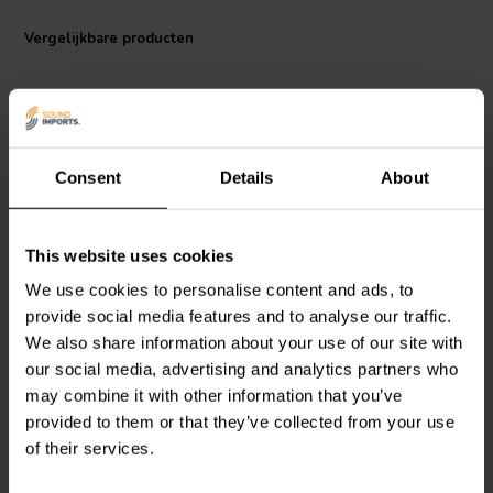
Vergelijkbare producten
Consent
Details
About
This website uses cookies
Dayton Audio
LW182 |
Dayton Audio
LW181-5 |
2.0 mH | 0.79 Ω | 3% | 18
1.5 mH | 0.64 Ω | 3% | 18
We use cookies to personalise content and ads, to
AWG
AWG
provide social media features and to analyse our traffic.
We also share information about your use of our site with
0
2
our social media, advertising and analytics partners who
klantbeoordelingen
klantbeoordelingen
may combine it with other information that you’ve
Vergelijk
Vergelijk
provided to them or that they’ve collected from your use
10 Op voorraad
8 Op voorraad
of their services.