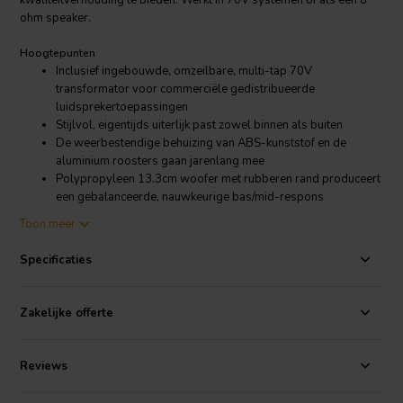
kwaliteitverhouding te bieden. Werkt in 70V systemen of als een 8
ohm speaker.
Hoogtepunten
Inclusief ingebouwde, omzeilbare, multi-tap 70V
transformator voor commerciële gedistribueerde
luidsprekertoepassingen
Stijlvol, eigentijds uiterlijk past zowel binnen als buiten
De weerbestendige behuizing van ABS-kunststof en de
aluminium roosters gaan jarenlang mee
Polypropyleen 13.3cm woofer met rubberen rand produceert
een gebalanceerde, nauwkeurige bas/mid-respons
Gemetalliseerde Mylar 2.54cm dome-tweeter voor zuivere,
Toon meer
onvermoeibare HF-uitvoer
Gemakkelijk te installeren op muren en plafond; hardware
Specificaties
inbegrepen
Product details
Zakelijke offerte
Dayton Audio IO525BT 13.3cm 2-Weg 70V Indoor/Outdoor Speaker
Paar Zwart
Reviews
Zo goed buitengeluid is nog nooit zo betaalbaar geweest! De
IO525-luidsprekers van Dayton Audio bieden uitstekende