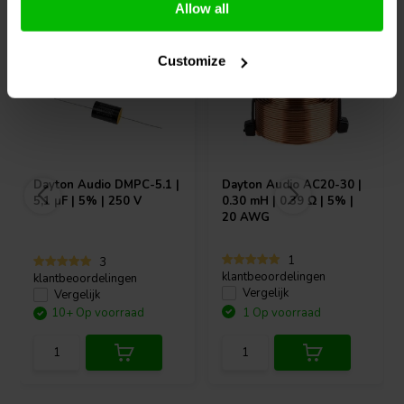
Allow all
Customize
Dayton Audio
DMPC-5.1 |
Dayton Audio
AC20-30 |
5,1 µF | 5% | 250 V
0.30 mH | 0.39 Ω | 5% |
20 AWG
1
3
klantbeoordelingen
klantbeoordelingen
Vergelijk
Vergelijk
10+ Op voorraad
1 Op voorraad