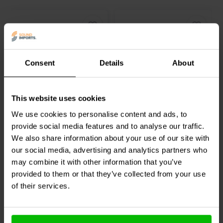
Consent
Details
About
Dayton Audio
DNR-8.0 |
Dayton Audio
DNR-3.0 |
8.0 Ω | 10 W | 2%
3.0 Ω | 10 W | 2%
This website uses cookies
We use cookies to personalise content and ads, to
provide social media features and to analyse our traffic.
5
3
klantbeoordelingen
We also share information about your use of our site with
klantbeoordelingen
Vergelijk
Vergelijk
our social media, advertising and analytics partners who
10 Op voorraad
10+ Op voorraad
may combine it with other information that you’ve
provided to them or that they’ve collected from your use
of their services.
Vaak samen gekocht