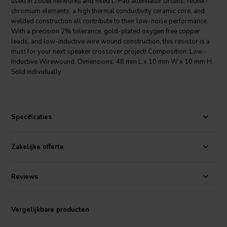
used in Zobel networks and fixed L-Pad attenuator circuits. Nickel-
chromium elements, a high thermal conductivity ceramic core, and
welded construction all contribute to their low-noise performance.
With a precision 2% tolerance, gold-plated oxygen free copper
leads, and low-inductive wire wound construction, this resistor is a
must for your next speaker crossover project! Composition: Low-
Inductive Wirewound. Dimensions: 48 mm L x 10 mm W x 10 mm H.
Sold individually
Specificaties
Zakelijke offerte
Reviews
Vergelijkbare producten