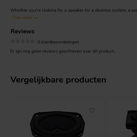
Whether you're looking for a speaker for a desktop system, a po
setup, the CE4895-8 is a great choice. It's also a popular choice fo
Toon meer
affordable and easy to work with.
Reviews
0 klantbeoordelingen
Er zijn nog geen reviews geschreven over dit product..
Vergelijkbare producten