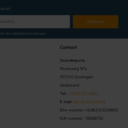
sbrief
Abonneer
hier de wettelijke beperkingen
Contact
SoundImports
Peizerweg 97a
9727AJ Groningen
Nederland
Tel:
+3185-0711860
E-mail:
[email protected]
Btw-nummer: NL861325254B01
KvK-nummer: 78268753