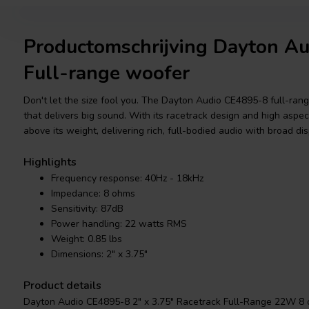
Productomschrijving Dayton A
Full-range woofer
Don't let the size fool you. The Dayton Audio CE4895-8 full-ran
that delivers big sound. With its racetrack design and high aspe
above its weight, delivering rich, full-bodied audio with broad d
Highlights
Frequency response: 40Hz - 18kHz
Impedance: 8 ohms
Sensitivity: 87dB
Power handling: 22 watts RMS
Weight: 0.85 lbs
Dimensions: 2" x 3.75"
Product details
Dayton Audio CE4895-8 2" x 3.75" Racetrack Full-Range 22W 8