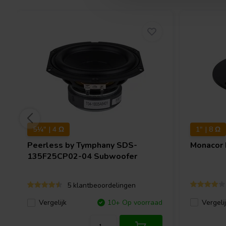
5¼" | 4 Ω
1" | 8 Ω
Peerless by Tymphany
SDS-
Monacor
135F25CP02-04 Subwoofer
5 klantbeoordelingen
Vergeli
Vergelijk
10+ Op voorraad