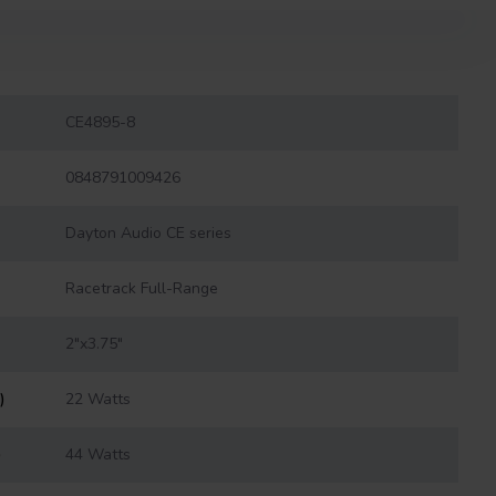
CE4895-8
0848791009426
Dayton Audio CE series
Racetrack Full-Range
2"x3.75"
)
22 Watts
)
44 Watts