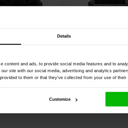
3'' | 16 Ω
Details
Audio
CE48-4 Full-range
Dayton Audio
CE4876-16 
range woofer
5 klantbeoordelingen
0 klantbeoordelin
e content and ads, to provide social media features and to analy
 our site with our social media, advertising and analytics partn
jk
Vergelijk
4 Op voorraad
2 O
 provided to them or that they’ve collected from your use of their
Customize