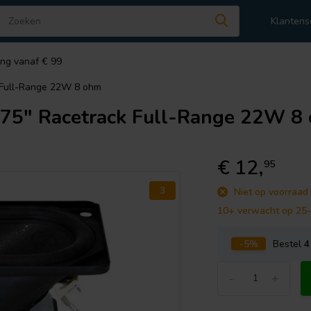
Klantens
ing vanaf € 99
 Full-Range 22W 8 ohm
.75" Racetrack Full-Range 22W 8
€ 12,
95
3
Niet op voorraad
10+ verwacht op 25
-5%
Bestel
4
-
+