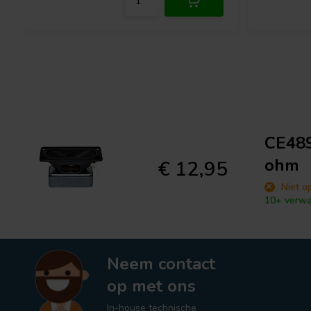
CE489
ohm
€ 12,95
Niet o
10+ verwa
Neem contact
op met ons
In-house technische