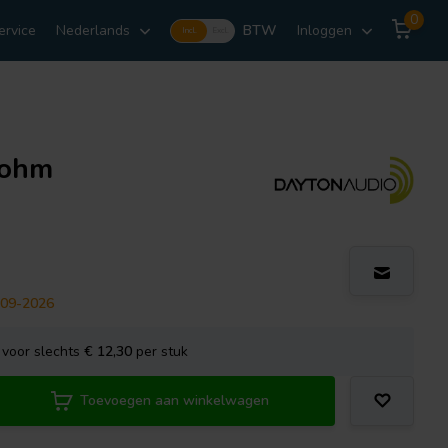
0
ervice
Nederlands
BTW
Inloggen
Incl.
Excl.
 ohm
-09-2026
voor slechts
€ 12,30
per stuk
Toevoegen aan winkelwagen