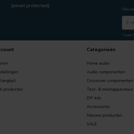
[email protected]
Nieuw
* Lees 
ccount
Categorieën
eren
Home audio
stellingen
Audio componenten
langlijst
Crossover componenten
jk producten
Test- & meetapparatuur
DIY kits
Accessoires
Nieuwe producten
SALE