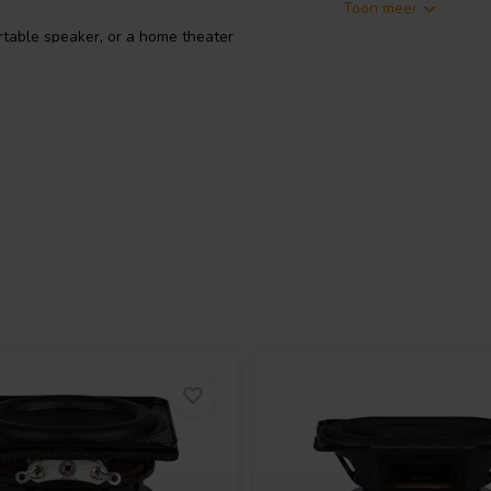
Toon meer
rtable speaker, or a home theater
r DIY projects, as it's very