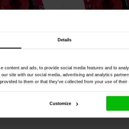
8 Ω
500 Hz | 8 Ω
Details
Audio
700-LPF-8 1-weg
Dayton Audio
500-LPF-8
 Filter
Low-Pass Filter
e content and ads, to provide social media features and to analy
0 klantbeoordelingen
9 klantbeoordelin
 our site with our social media, advertising and analytics partn
jk
Vergelijk
4 Op voorraad
6 O
 provided to them or that they’ve collected from your use of their
Customize