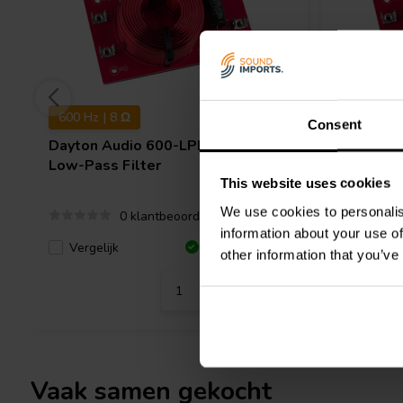
600 Hz | 8 Ω
700 Hz | 
Consent
Dayton Audio
600-LPF-8 1-weg
Dayton 
Low-Pass Filter
Low-Pass
This website uses cookies
We use cookies to personalis
0 klantbeoordelingen
information about your use of
Vergelijk
Vergeli
1 Op voorraad
other information that you’ve
Vaak samen gekocht