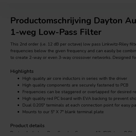
Productomschrijving Dayton A
1-weg Low-Pass Filter
This 2nd order (i.e. 12 dB per octave) low pass Linkwitz-Riley fi
frequencies below the given frequency and can easily be combined
to create 2-way or even 3-way crossover networks. Designed fo
Highlights
High quality air core inductors in series with the driver
High quality components are securely fastened to PCB
Frequencies can be staggered or overlapped for desired 
High quality red PC board with EVA backing to prevent sho
Dual 0.205" terminals at each connection point for easy pa
Mounts to our 5" X 7" blank terminal plate
Product details
Dayton Audio Low Pass Speaker Crossover 12 dB/Octave, 8 Oh