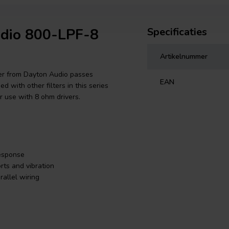
udio 800-LPF-8
Specificaties
Artikelnummer
lter from Dayton Audio passes
EAN
 with other filters in this series
r use with 8 ohm drivers.
response
rts and vibration
rallel wiring
m