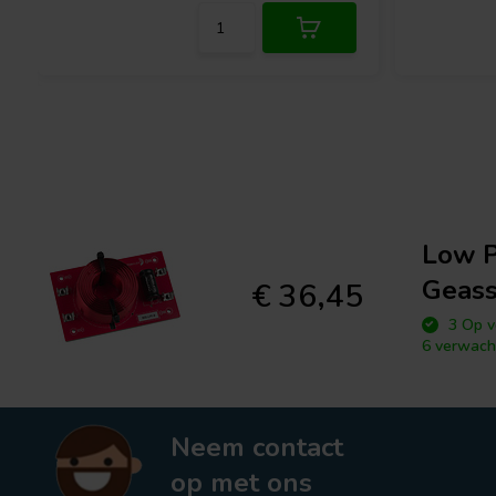
Low P
Geass
€ 36,45
3 Op v
6 verwach
Neem contact
op met ons