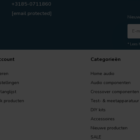
+3185-0711860
[email protected]
Nieuw
* Lees 
ccount
Categorieën
eren
Home audio
stellingen
Audio componenten
langlijst
Crossover componenten
jk producten
Test- & meetapparatuur
DIY kits
Accessoires
Nieuwe producten
SALE