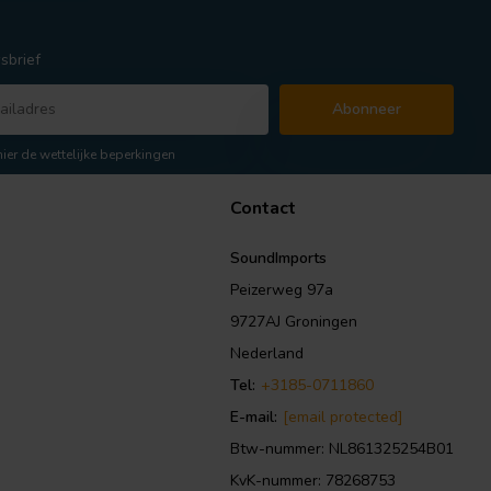
sbrief
Abonneer
hier de wettelijke beperkingen
Contact
SoundImports
Peizerweg 97a
9727AJ Groningen
Nederland
Tel:
+3185-0711860
E-mail:
[email protected]
Btw-nummer: NL861325254B01
KvK-nummer: 78268753