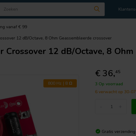
Klantens
ing vanaf € 99
ossover 12 dB/Octave, 8 Ohm Geassembleerde crossover
 Crossover 12 dB/Octave, 8 Ohm
€ 36,
45
800 Hz | 8 Ω
3 Op voorraad
6 verwacht op 30-0
-
+
Gratis verzending