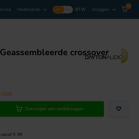
0
ervice
Nederlands
BTW
Inloggen
Incl.
Excl.
 Geassembleerde crossover
7-2026
Toevoegen aan winkelwagen
 vanaf € 99