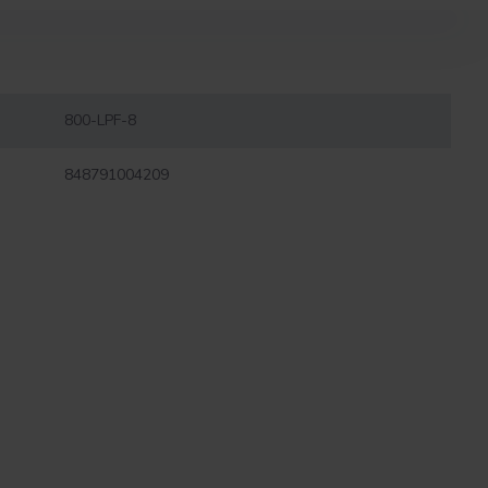
800-LPF-8
848791004209