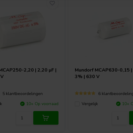
MCAP250-2,20 | 2,20 µF |
Mundorf
MCAP630-0,15 | 0
 V
3% | 630 V
5 klantbeoordelingen
6 klantbeoordelin
jk
10+ Op voorraad
Vergelijk
10+ O