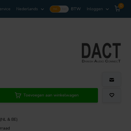
0
ervice
Nederlands
BTW
Inloggen
Incl.
Excl.
Toevoegen aan winkelwagen
 (NL & BE)
rraad