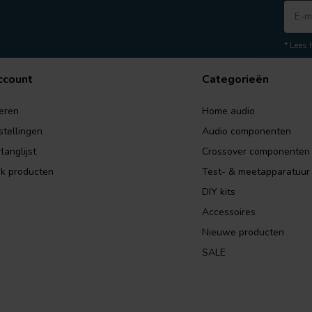
* Lees 
ccount
Categorieën
eren
Home audio
stellingen
Audio componenten
langlijst
Crossover componenten
jk producten
Test- & meetapparatuur
DIY kits
Accessoires
Nieuwe producten
SALE