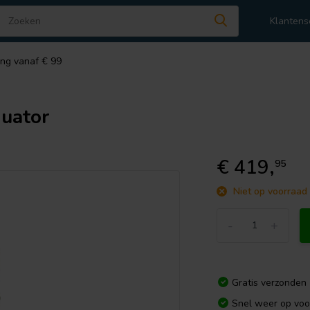
Klantens
ing vanaf € 99
uator
€ 419,
95
Niet op voorraad
-
+
Gratis verzonden
Snel weer op voo