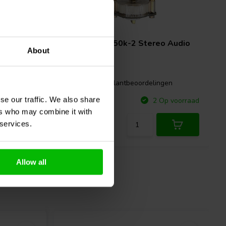
o Audio
DACT
CT2-250k-2 Stereo Audio
About
Attenuator
gen
0 klantbeoordelingen
se our traffic. We also share
Vergelijk
p voorraad
2 Op voorraad
ers who may combine it with
 services.
Allow all