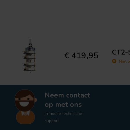
CT2-
€ 419,95
Niet o
Neem contact
op met ons
In-house technische
support