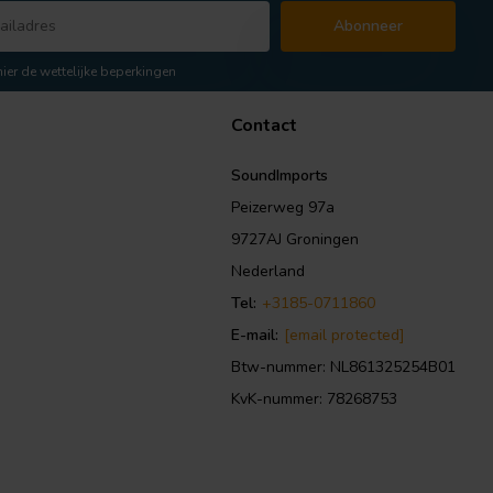
Abonneer
hier de wettelijke beperkingen
Contact
SoundImports
Peizerweg 97a
9727AJ Groningen
Nederland
Tel:
+3185-0711860
E-mail:
[email protected]
Btw-nummer: NL861325254B01
KvK-nummer: 78268753