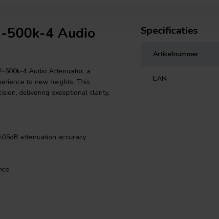
2-500k-4 Audio
Specificaties
Artikelnummer
2-500k-4 Audio Attenuator, a
EAN
perience to new heights. This
ion, delivering exceptional clarity,
0.05dB attenuation accuracy
nce