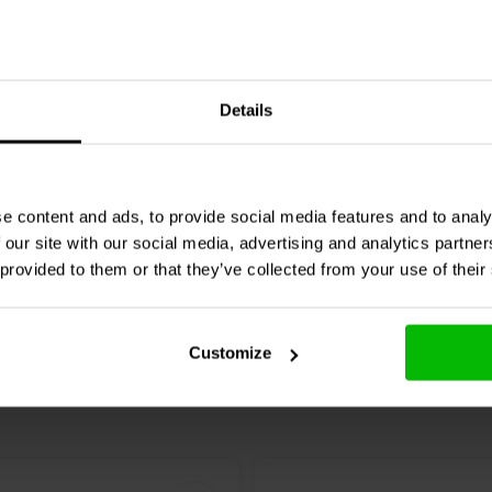
2-20k-2 Stereo Audio
DACT
CT2-100k-2 Stere
Details
or
Attenuator
1 klantbeoordelingen
3 klantbeoordelin
e content and ads, to provide social media features and to analy
jk
Vergelijk
4 Op voorraad
4 O
 our site with our social media, advertising and analytics partn
 provided to them or that they’ve collected from your use of their
Customize