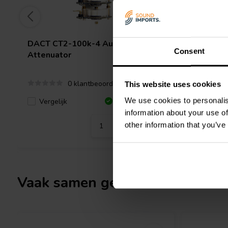
DACT
CT2-100k-4 Audio
DACT
CT
Consent
Attenuator
Attenuat
0 klantbeoordelingen
This website uses cookies
We use cookies to personalis
Vergelijk
Vergeli
1 Op voorraad
information about your use of
other information that you’ve
Vaak samen gekocht