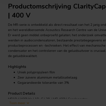
Productomschrijving ClarityCap
| 400 V
De MR-serie is ontwikkeld als direct resultaat van het 2 jarig 
en het wereldberoemde Acoustics Research Centre van de Univer
Er werd geen middel onbeproefd gelaten; het onderzoek omvatte 
werden in audiocondensatoren, bestaande prestatiegegevens en
productieprocessen en -technieken. Het effect van mechanische 
condensator en het controleren van de geluidsuitvoer is cruciaa
de geluidskwaliteit.
Highlights
Uniek polypropyleen film
Zeer zuivere aluminium metallisatielaag
Gegarandeerde tolerantie van 3%
Product Details
MR18uH400Vdc | 18 µF | 3% | MR 400V Condensator
Toon meer