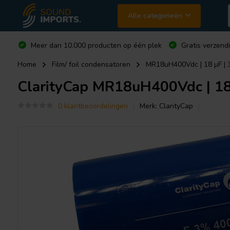
Alle categorieën
Meer dan 10.000 producten op één plek
Gratis verzend
Home
Film/ foil condensatoren
MR18uH400Vdc | 18 µF | 
ClarityCap
MR18uH400Vdc | 18 
0 klantbeoordelingen
Merk:
ClarityCap