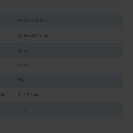
MR18uH400Vdc
8785256843336
18 µF
400 V
3%
mm)
51 x 85 mm
Axial