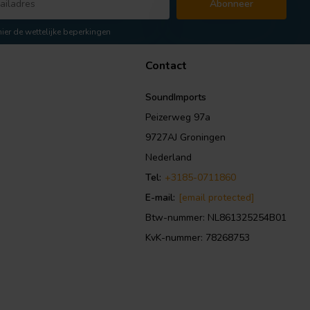
Abonneer
hier de wettelijke beperkingen
Contact
SoundImports
Peizerweg 97a
9727AJ Groningen
Nederland
Tel:
+3185-0711860
E-mail:
[email protected]
Btw-nummer: NL861325254B01
KvK-nummer: 78268753