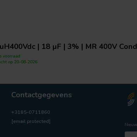
H400Vdc | 18 µF | 3% | MR 400V Cond
 voorraad
cht op 20-08-2026
Contactgegevens
+3185-0711860
[email protected]
Nieuw