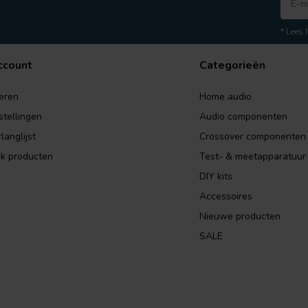
* Lees 
ccount
Categorieën
eren
Home audio
stellingen
Audio componenten
langlijst
Crossover componenten
jk producten
Test- & meetapparatuur
DIY kits
Accessoires
Nieuwe producten
SALE