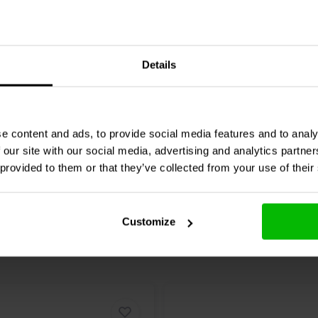
ap
MR | 15 µF | 3% | 400 V
ClarityCap
MR | 10 µF | 3
Details
1 klantbeoordelingen
2 klantbeoordelin
jk
10+ Op voorraad
Vergelijk
10+ O
e content and ads, to provide social media features and to analy
 our site with our social media, advertising and analytics partn
 provided to them or that they’ve collected from your use of their
Customize