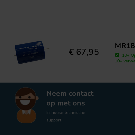
MR18u
€ 67,95
10+ Op
10+ verwa
Neem contact
op met ons
In-house technische
support