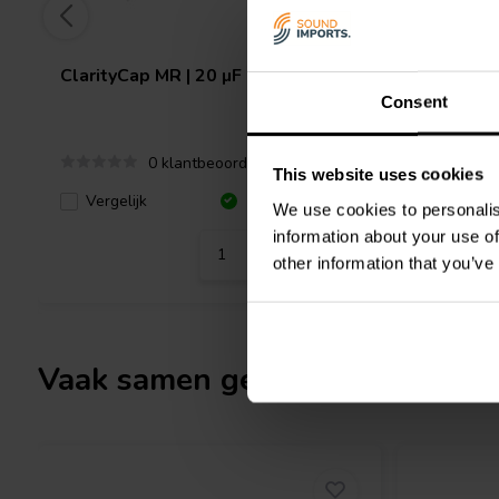
ClarityCap
MR | 20 µF | 3% | 400 V
ClarityC
Consent
0 klantbeoordelingen
This website uses cookies
Vergelijk
10 Op voorraad
Vergeli
We use cookies to personalis
information about your use of
other information that you’ve
Vaak samen gekocht