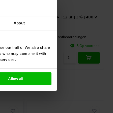
% | 400 V
ClarityCap
MR | 12 µF | 3% | 400 V
About
0 klantbeoordelingen
gen
Vergelijk
p voorraad
8 Op voorraad
se our traffic. We also share
ers who may combine it with
 services.
Allow all