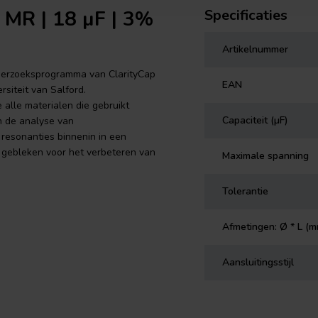
 MR | 18 µF | 3%
Specificaties
Artikelnummer
onderzoeksprogramma van ClarityCap
EAN
siteit van Salford.
alle materialen die gebruikt
Capaciteit (µF)
 de analyse van
resonanties binnenin in een
l gebleken voor het verbeteren van
Maximale spanning
Tolerantie
Afmetingen: Ø * L (
Aansluitingsstijl