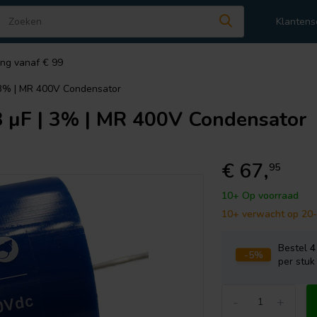
Klantens
ing vanaf € 99
3% | MR 400V Condensator
µF | 3% | MR 400V Condensator
€ 67,
95
10+ Op voorraad
10+ verwacht op 20
Bestel
4
-5%
per stuk
-
+