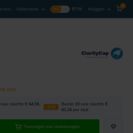
0
ervice
Nederlands
BTW
Inloggen
Incl.
Excl.
-08-2026
voor slechts
€ 64,55
Bestel
10
voor slechts
€
-10%
61,16
per stuk
Toevoegen aan winkelwagen