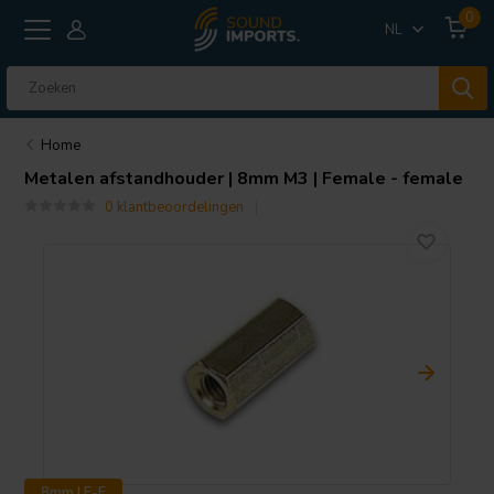
0
NL
Home
Metalen afstandhouder | 8mm M3 | Female - female
0 klantbeoordelingen
8mm | F-F