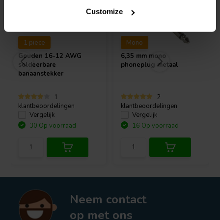
Customize
1 piece
Mono
Gouden 16-12 AWG
6,35 mm mono
soldeerbare
phoneplug metaal
banaanstekker
1
2
klantbeoordelingen
klantbeoordelingen
Vergelijk
Vergelijk
30 Op voorraad
16 Op voorraad
Neem contact
op met ons