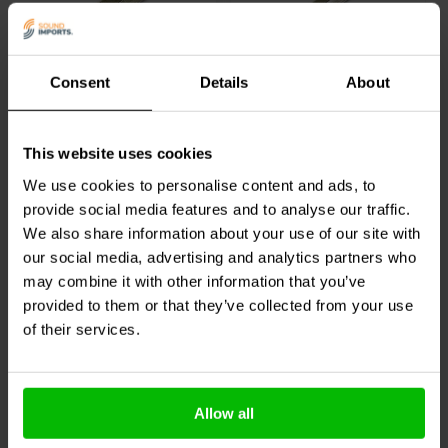
5mm | F-F
8mm | M-F
Consent
Details
About
Metalen afstandhouder |
Metalen afstandhouder |
5mm M3 | Female -
8mm M3 | male-female
female
This website uses cookies
0
1
klantbeoordelingen
klantbeoordelingen
We use cookies to personalise content and ads, to
Vergelijk
Vergelijk
provide social media features and to analyse our traffic.
21 Op voorraad
47 Op voorraad
We also share information about your use of our site with
our social media, advertising and analytics partners who
may combine it with other information that you’ve
provided to them or that they’ve collected from your use
of their services.
Vaak samen gekocht
Allow all