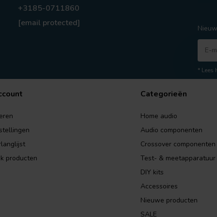
+3185-0711860
[email protected]
Nieuw
* Lees 
ccount
Categorieën
eren
Home audio
stellingen
Audio componenten
langlijst
Crossover componenten
jk producten
Test- & meetapparatuur
DIY kits
Accessoires
Nieuwe producten
SALE