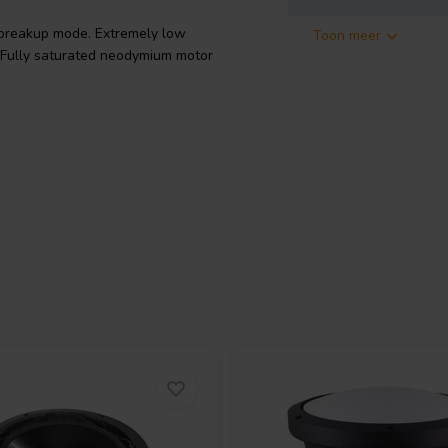
t breakup mode. Extremely low
Toon meer
. Fully saturated neodymium motor
. Single-layer ribbon CCAW voice