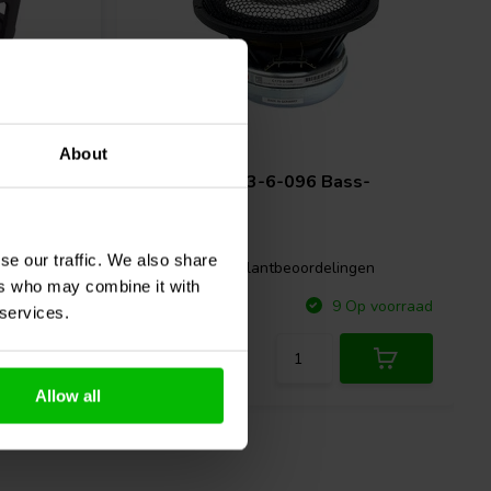
7'' | 6 Ω
About
ll Bass-
Accuton
C173-6-096 Bass-
midwoofer
se our traffic. We also share
gen
0 klantbeoordelingen
ers who may combine it with
Vergelijk
p voorraad
9 Op voorraad
 services.
Allow all