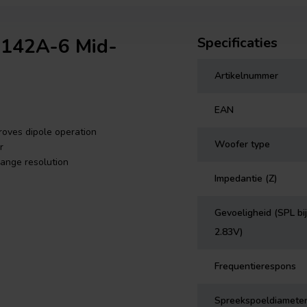
M142A-6 Mid-
Specificaties
Artikelnummer
EAN
roves dipole operation
Woofer type
r
range resolution
Impedantie (Z)
Gevoeligheid (SPL bij
2.83V)
Frequentierespons
Spreekspoeldiamete