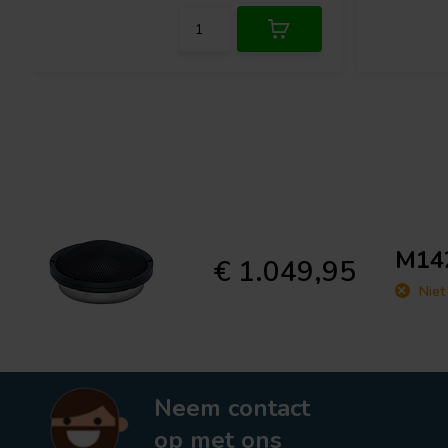
M142
€ 1.049,95
Niet
Neem contact
op met ons