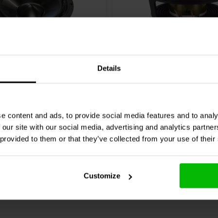
8'' | 4 Ω
Details
TT10.0X04-NAB-01 Mid-
Accuton
AS190-4-251 Ce
ofer
midwoofer
e content and ads, to provide social media features and to analy
1 klantbeoordelingen
0 klantbeoordelin
 our site with our social media, advertising and analytics partn
jk
Vergelijk
8 Op voorraad
4 O
 provided to them or that they’ve collected from your use of their
Customize