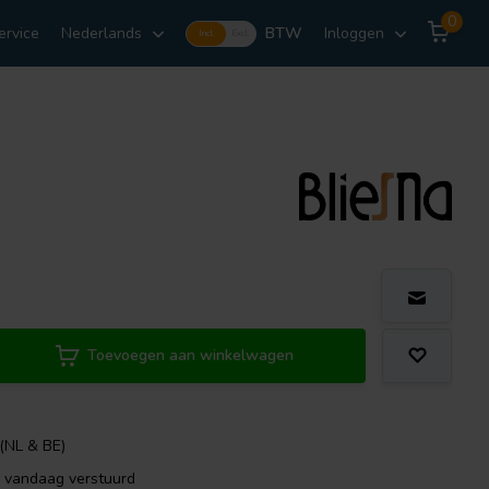
0
ervice
Nederlands
BTW
Inloggen
Incl.
Excl.
Toevoegen aan winkelwagen
 (NL & BE)
, vandaag verstuurd