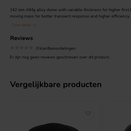
142 mm AlMg alloy dome with variable thickness for higher firs
moving mass for better transient response and higher efficiency
with copper sleeve for low non linear and modulation distortion
Toon meer
coil for lower inductance.
Reviews
0 klantbeoordelingen
Er zijn nog geen reviews geschreven over dit product..
Vergelijkbare producten