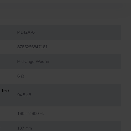
M142A-6
8785256847181
Midrange Woofer
6 Ω
 1m /
94.5 dB
180 - 2.800 Hz
r
137 mm