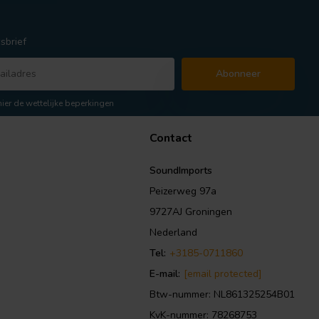
sbrief
Abonneer
hier de wettelijke beperkingen
Contact
SoundImports
Peizerweg 97a
9727AJ Groningen
Nederland
Tel:
+3185-0711860
E-mail:
[email protected]
Btw-nummer: NL861325254B01
KvK-nummer: 78268753