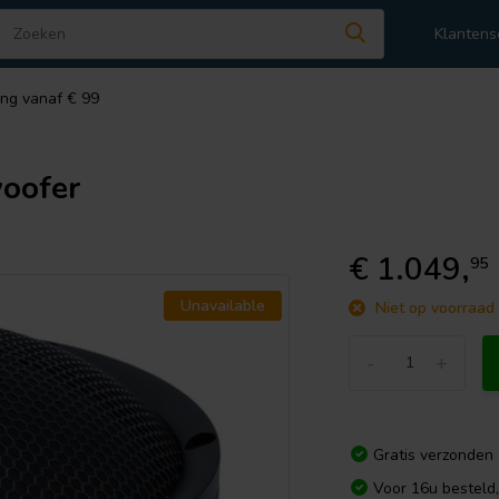
Klantens
ing vanaf € 99
oofer
€ 1.049,
95
Unavailable
Niet op voorraad
-
+
Gratis verzonden
Voor 16u besteld