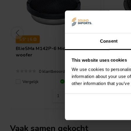
5.5'' | 6 Ω
10'' | 4 Ω
Consent
BlieSMa
M142P-6 Mid-range
PURIFI
P
woofer
range Wo
This website uses cookies
We use cookies to personalis
0 klantbeoordelingen
information about your use of
Vergelijk
Vergeli
4 Op voorraad
other information that you’ve
Vaak samen gekocht