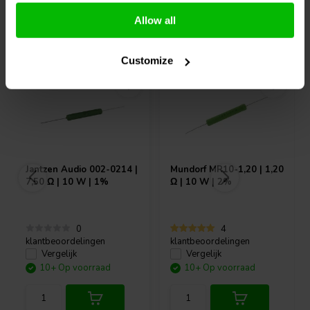
Allow all
Vaak samen gekocht
Customize
Jantzen Audio
002-0214 |
Mundorf
MR10-1,20 | 1,20
7,50 Ω | 10 W | 1%
Ω | 10 W | 2%
0
4
klantbeoordelingen
klantbeoordelingen
Vergelijk
Vergelijk
10+ Op voorraad
10+ Op voorraad