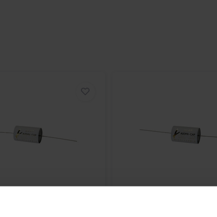
US/0.33/12 | 0,33 µF | 2%
Audyn
PLUS/0.22/12 | 0,2
| 1200 V