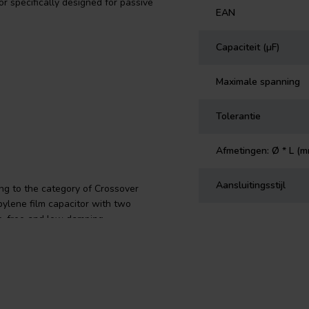
r specifically designed for passive
EAN
Capaciteit (µF)
Maximale spanning
Tolerantie
Afmetingen: Ø * L (
Aansluitingsstijl
ng to the category of Crossover
pylene film capacitor with two
ce-free and low damping
, with tinned copper wire
ge of -25 C to + 70 C, it offers a
ically designed for both passive
lity.