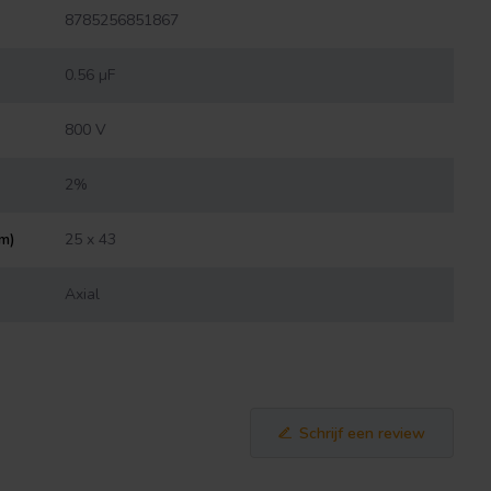
8785256851867
0.56 µF
800 V
2%
mm)
25 x 43
Axial
Schrijf een review