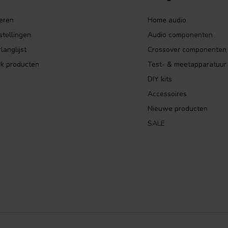
eren
Home audio
stellingen
Audio componenten
langlijst
Crossover componenten
jk producten
Test- & meetapparatuur
DIY kits
Accessoires
Nieuwe producten
SALE