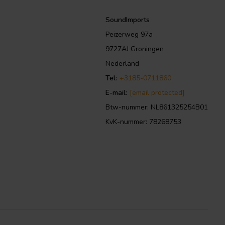
SoundImports
Peizerweg 97a
9727AJ Groningen
Nederland
Tel:
+3185-0711860
E-mail:
[email protected]
Btw-nummer: NL861325254B01
KvK-nummer: 78268753