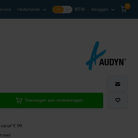
0
ervice
Nederlands
BTW
Inloggen
Incl.
Excl.
Toevoegen aan winkelwagen
 vanaf € 99
rraad