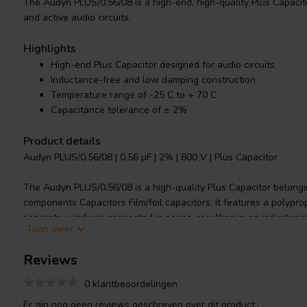
The Audyn PLUS/0.56/08 is a high-end, high-quality Plus Capacito
and active audio circuits.
Highlights
High-end Plus Capacitor designed for audio circuits
Inductance-free and low damping construction
Temperature range of -25 C to + 70 C
Capacitance tolerance of ± 2%
Product details
Audyn PLUS/0.56/08 | 0,56 µF | 2% | 800 V | Plus Capacitor
The Audyn PLUS/0.56/08 is a high-quality Plus Capacitor belongi
components Capacitors Film/foil capacitors. It features a polypro
separate windings connected in series, resulting in an inductan
Toon meer
construction. The capacitor is housed in an aluminum-plastic cup
connections. With a rated voltage of 800 V and a temperature ran
Reviews
capacitance tolerance of ± 2%. This high-end capacitor is specif
and active audio circuits, offering superior performance and reliabi
0 klantbeoordelingen
Er zijn nog geen reviews geschreven over dit product..