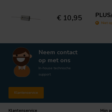
PLUS/
€ 10,95
Niet o
Neem contact
op met ons
In-house technische
support
Klantenservice
Klantenservice
Mijn a