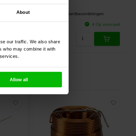
About
gen
1 klantbeoordelingen
Vergelijk
p voorraad
4 Op voorraad
se our traffic. We also share
ers who may combine it with
 services.
Allow all