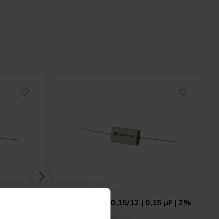
2 µF | 2%
Audyn
PLUS/0.15/12 | 0,15 µF | 2%
| 1200 V