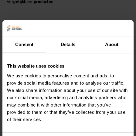
signaalpaden of als onderdeel van
audio-upgrades
om een stabiele
Vergelijkbare producten
signaaloverdracht en circuitstabiliteit te waarborgen.
De Audio Note Tantalum Non-Magnetic Resistor is geschikt voor
doe-het-zelf projecten, upgrades en reparaties in zowel
professionele als hobby-opstellingen. De robuuste constructie en
aandacht voor materiaalkwaliteit maken het een favoriete keuze in
circuits waar prestaties en duurzaamheid belangrijk zijn. Deze
Consent
Details
About
weerstand is ook compatibel met een breed scala aan
crossover-
componenten
en andere passieve elementen, wat flexibiliteit
toevoegt aan maatwerk elektronische ontwerpen.
Mundorf
MREU30-2,2T1C
Mundorf
MREU30-
This website uses cookies
| 2,20 Ω | 3/30 W | 1%
0,39T1C | 0,39 Ω | 3/30 W
We use cookies to personalise content and ads, to
| 1%
provide social media features and to analyse our traffic.
We also share information about your use of our site with
0
1
klantbeoordelingen
klantbeoordelingen
our social media, advertising and analytics partners who
Vergelijk
Vergelijk
may combine it with other information that you’ve
10+ Op voorraad
1 Op voorraad
provided to them or that they’ve collected from your use
of their services.