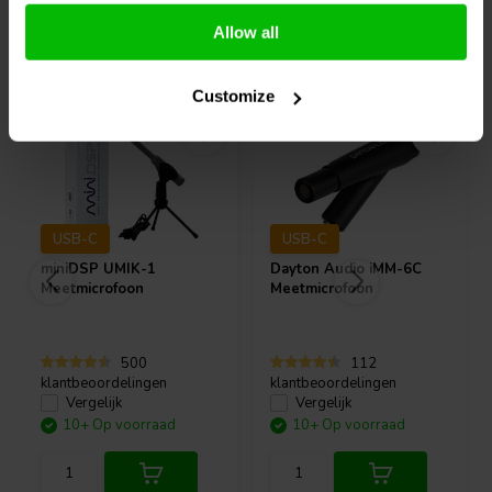
Allow all
Vaak samen gekocht
Customize
USB-C
USB-C
miniDSP
UMIK-1
Dayton Audio
iMM-6C
Meetmicrofoon
Meetmicrofoon
500
112
klantbeoordelingen
klantbeoordelingen
Vergelijk
Vergelijk
10+ Op voorraad
10+ Op voorraad