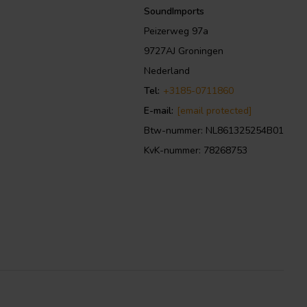
SoundImports
Peizerweg 97a
9727AJ Groningen
Nederland
Tel:
+3185-0711860
E-mail:
[email protected]
Btw-nummer: NL861325254B01
KvK-nummer: 78268753