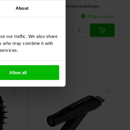
gen
0 klantbeoordelingen
About
Vergelijk
p voorraad
8 Op voorraad
se our traffic. We also share
ers who may combine it with
 services.
Allow all