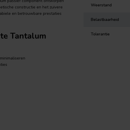
mium passief component ontworpen
Weerstand
etische constructie en het zuivere
abiele en betrouwbare prestaties
Belastbaarheid
te Tantalum
Tolerantie
minimaliseren
ties
talum Non-
vat niet-magnetische materialen in