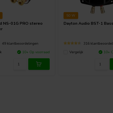
50 W
nd
NS-01G PRO stereo
Dayton Audio
BST-1 Bass
er
49 klantbeoordelingen
316 klantbeoordel
jk
10+ Op voorraad
Vergelijk
10+ O