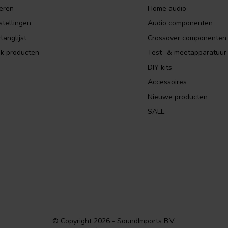
eren
Home audio
stellingen
Audio componenten
langlijst
Crossover componenten
jk producten
Test- & meetapparatuur
DIY kits
Accessoires
Nieuwe producten
SALE
© Copyright 2026 - SoundImports B.V.