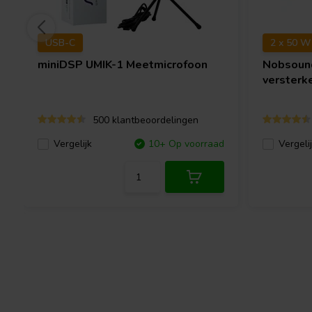
USB-C
2 x 50 W
miniDSP
UMIK-1 Meetmicrofoon
Nobsou
versterk
500 klantbeoordelingen
Vergelijk
10+ Op voorraad
Vergeli