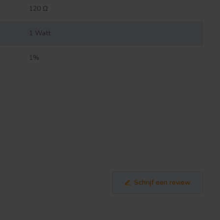
120 Ω
1 Watt
1%
Schrijf een review