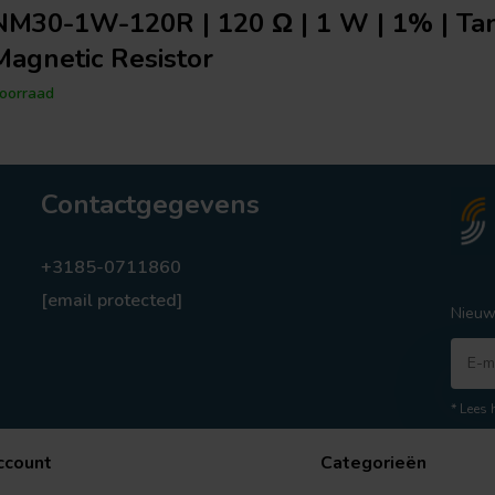
M30-1W-120R | 120 Ω | 1 W | 1% | Ta
agnetic Resistor
oorraad
Contactgegevens
+3185-0711860
[email protected]
Nieuw
* Lees 
ccount
Categorieën