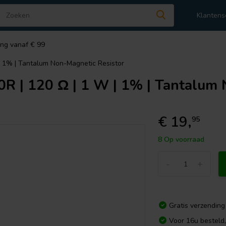
Klantens
ing vanaf € 99
 1% | Tantalum Non-Magnetic Resistor
 120 Ω | 1 W | 1% | Tantalum N
€ 19,
95
8 Op voorraad
-
+
Gratis verzending
Voor 16u besteld