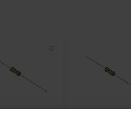
erentie door magnetische velden te
e keuze voor een breed scala aan
tand en betrouwbare werking
 signaalpaden of als onderdeel van
iliteit te waarborgen.
doe-het-zelf projecten, upgrades
 robuuste constructie en aandacht
ts waar prestaties en duurzaamheid
 scala aan
crossover-componenten
aatwerk elektronische ontwerpen.
ote
RES-NM30-1W-820R |
Audio Note
RES-NM35-1
1 W | 1%
100 kΩ | 1 W | 1%