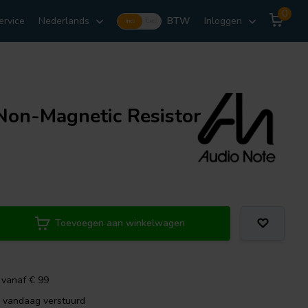
0
ervice
Nederlands
BTW
Inloggen
Incl.
Excl.
on-Magnetic Resistor
Toevoegen aan winkelwagen
 vanaf € 99
, vandaag verstuurd