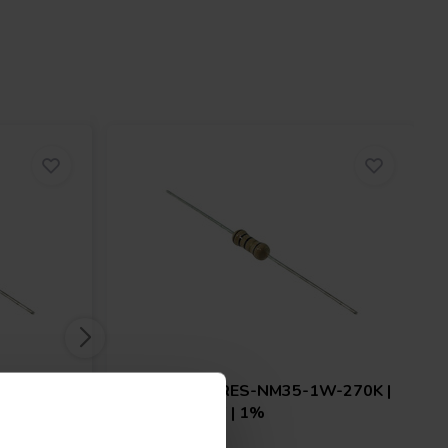
W-100K |
Audio Note
RES-NM35-1W-270K |
270 kΩ | 1 W | 1%