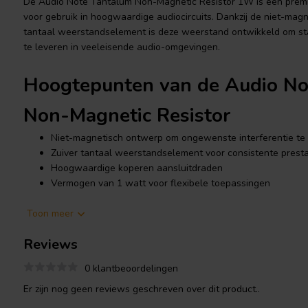
De Audio Note Tantalum Non-Magnetic Resistor 1W is een pre
voor gebruik in hoogwaardige audiocircuits. Dankzij de niet-magn
tantaal weerstandselement is deze weerstand ontwikkeld om st
te leveren in veeleisende audio-omgevingen.
Hoogtepunten van de Audio No
Non-Magnetic Resistor
Niet-magnetisch ontwerp om ongewenste interferentie te 
Zuiver tantaal weerstandselement voor consistente presta
Hoogwaardige koperen aansluitdraden
Vermogen van 1 watt voor flexibele toepassingen
Toon meer
Productdetails Audio Note Tan
Reviews
Magnetic Resistor
0 klantbeoordelingen
Audio Note
Tantalum Non-Magnetic Resistor 1W
Er zijn nog geen reviews geschreven over dit product..
Deze weerstand maakt gebruik van een zuivere tantaalfilm en be