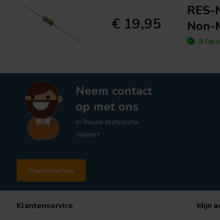
RES-N
€ 19,95
Non-M
8 Op v
Neem contact
op met ons
In-house technische
support
Klantenservice
Klantenservice
Mijn a