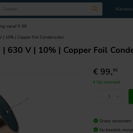
Klantens
ing vanaf € 99
V | 10% | Copper Foil Condensator
| 630 V | 10% | Copper Foil Cond
€ 99,
95
4 Op voorraad
-
+
Gratis verzonden
Nu besteld, morg