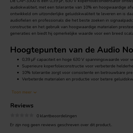
De CAP-3300 is een 0,39 µF, 630 V koperfoliecondensator ontwo
audiokwaliteit, met een tolerantie van 10% en hoogwaardige af
ontwikkeld om uitzonderlijke geluidskwaliteit te leveren en is 
audiofielen en professionals die het beste zoeken in signaalpa
constructie en het gebruik van hoogwaardige materialen preste
generaties en biedt hij opmerkelijke waarde voor een breed sca
Hoogtepunten van de Audio N
0,39 µF capaciteit en hoge 630 V spanningswaarde voor ve
Superieure koperfolieconstructie voor verbeterde helderhe
10% tolerantie zorgt voor consistente en betrouwbare pre
Verbeterde materialen en productie voor betere geluidskw
Toon meer
Productdetails Audio Note CA
Reviews
Audio Note
CAP-3300 0,39 µF 630 V Koperfoliecondensator
0 klantbeoordelingen
Ontworpen met de veeleisende audiofiel in gedachten, combine
koperfoliecondensator geavanceerde materialen en nauwkeurig
Er zijn nog geen reviews geschreven over dit product..
ongeëvenaarde signaalzuiverheid. Het gebruik van koperfolie, in 