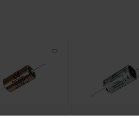
n verbeterde audioweergave. De
mm diameter—maken eenvoudige
ntwerpen.
erkercircuits, waar
veelzijdige waarde en
scala aan andere
n
en nauwkeurige reparaties in
tente prestaties van unit tot unit,
oprojecten.
beteringen ten opzichte van eerdere
wordt bereikt door het gebruik van
n de duurzaamheid verhoogt, maar
esultaat is een schoner,
haalt.
ote
CAP-3220 | 0,047 µF |
Audio Note
CAP-5150 | 0,
ver upgradet of een
DIY-kit
0 V
10% | 630 V
el in zowel prijs als prestaties.
keuze voor iedereen die de