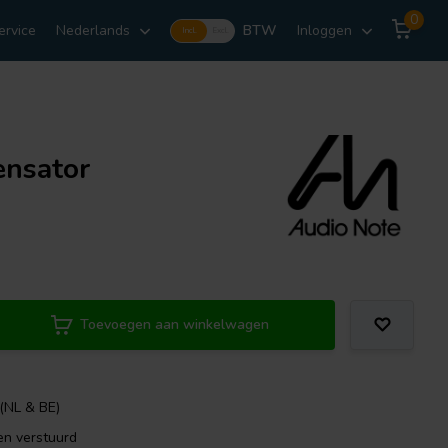
0
ervice
Nederlands
BTW
Inloggen
Incl.
Excl.
ensator
Toevoegen aan winkelwagen
 (NL & BE)
en verstuurd