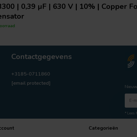
300 | 0,39 µF | 630 V | 10% | Copper Fo
nsator
oorraad
Contactgegevens
+3185-0711860
[email protected]
Nieuw
* Lees 
ccount
Categorieën