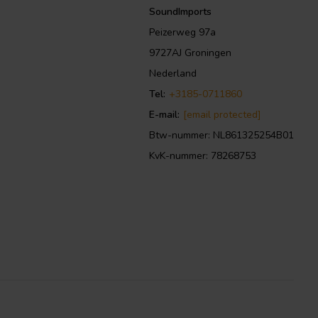
SoundImports
Peizerweg 97a
9727AJ Groningen
Nederland
Tel:
+3185-0711860
E-mail:
[email protected]
Btw-nummer: NL861325254B01
KvK-nummer: 78268753