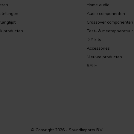
eren
Home audio
stellingen
Audio componenten
langlijst
Crossover componenten
jk producten
Test- & meetapparatuur
DIY kits
Accessoires
Nieuwe producten
SALE
© Copyright 2026 - SoundImports B.V.