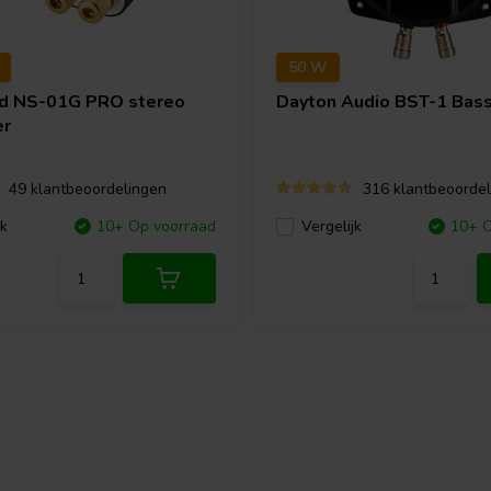
50 W
nd
NS-01G PRO stereo
Dayton Audio
BST-1 Bass
er
49 klantbeoordelingen
316 klantbeoordel
jk
10+ Op voorraad
Vergelijk
10+ O