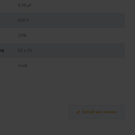
0.39 µF
630 V
10%
mm)
53 x 35
Axial
Schrijf een review