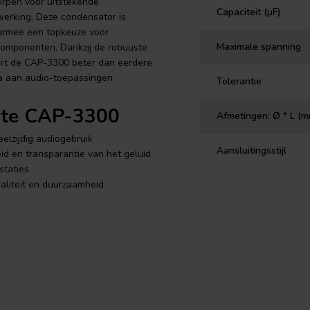
rpen voor uitstekende
Capaciteit (µF)
werking. Deze condensator is
daarmee een topkeuze voor
Maximale spanning
dcomponenten. Dankzij de robuuste
ert de CAP-3300 beter dan eerdere
la aan audio-toepassingen.
Tolerantie
ote CAP-3300
Afmetingen: Ø * L (
elzijdig audiogebruik
Aansluitingsstijl
id en transparantie van het geluid
staties
aliteit en duurzaamheid
P-3300
ert de CAP-3300
e productiemethoden voor
plaats van het meer gebruikelijke