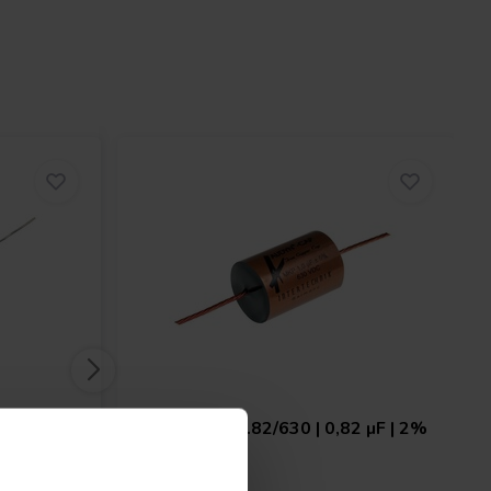
22 µF |
Audyn
ATC/0.82/630 | 0,82 µF | 2%
| 630 V