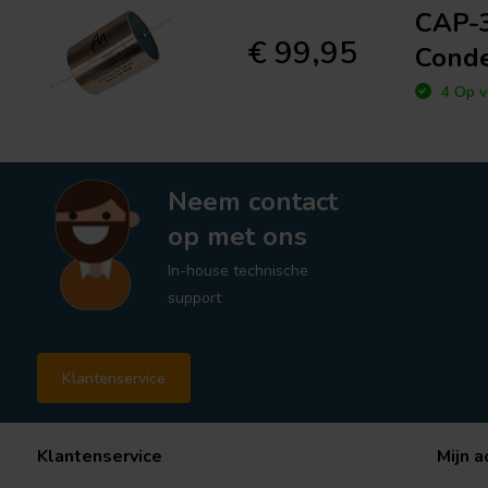
CAP-3
€ 99,95
Conde
4 Op v
Neem contact
op met ons
In-house technische
support
Klantenservice
Klantenservice
Mijn a