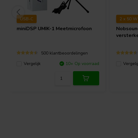
USB-C
2 x 50 W
miniDSP
UMIK-1 Meetmicrofoon
Nobsou
versterk
500 klantbeoordelingen
Vergelijk
10+ Op voorraad
Vergeli