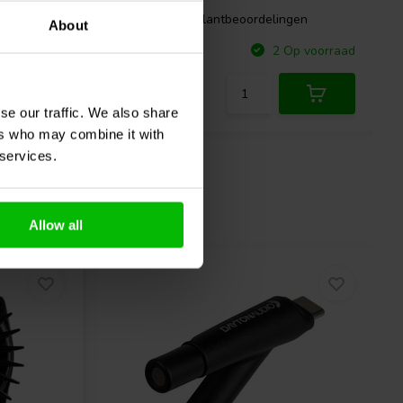
gen
0 klantbeoordelingen
About
Vergelijk
p voorraad
2 Op voorraad
se our traffic. We also share
ers who may combine it with
 services.
Allow all