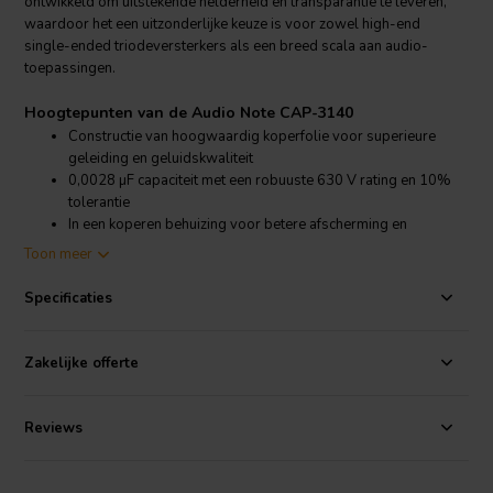
ontwikkeld om uitstekende helderheid en transparantie te leveren,
waardoor het een uitzonderlijke keuze is voor zowel high-end
single-ended triodeversterkers als een breed scala aan audio-
toepassingen.
Hoogtepunten van de Audio Note CAP-3140
Constructie van hoogwaardig koperfolie voor superieure
geleiding en geluidskwaliteit
0,0028 µF capaciteit met een robuuste 630 V rating en 10%
tolerantie
In een koperen behuizing voor betere afscherming en
verminderde microfonische effecten
Toon meer
Uitzonderlijke geluidsweergave, beter dan eerdere
ontwerpen en concurrerende producten
Specificaties
Productdetails Audio Note CAP-3140
Audio Note
CAP-3140 0,0028 µF 630 V 10%
Zakelijke offerte
Koperfoliecondensator
Ontworpen met audiofiele standaarden in gedachten, gebruikt de
Reviews
CAP-3140 hoogwaardig koperfolie als geleider, wat zorgt voor
maximale signaalgetrouwheid en minimale vervorming. De
koperfoliebenadering, gecombineerd met geavanceerde