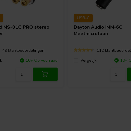
USB-C
nd
NS-01G PRO stereo
Dayton Audio
iMM-6C
er
Meetmicrofoon
49 klantbeoordelingen
112 klantbeoordel
jk
10+ Op voorraad
Vergelijk
10+ O