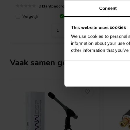
een nieuw niveau van helderheid en muzikaliteit in uw volgende p
0 klantbeoordelingen
Consent
condensator.
Vergelijk
Vergeli
4 Op voorraad
This website uses cookies
We use cookies to personalis
information about your use of
other information that you’ve
Vaak samen gekocht