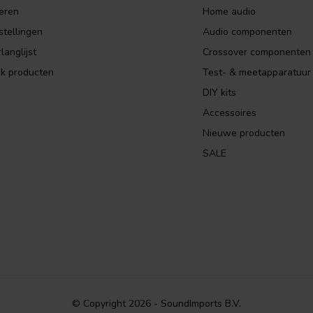
eren
Home audio
stellingen
Audio componenten
langlijst
Crossover componenten
jk producten
Test- & meetapparatuur
DIY kits
Accessoires
Nieuwe producten
SALE
© Copyright 2026 - SoundImports B.V.