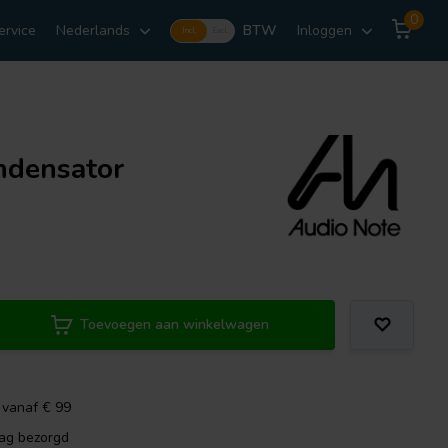
0
ervice
Nederlands
BTW
Inloggen
Incl.
Excl.
ndensator
Toevoegen aan winkelwagen
 vanaf € 99
dag bezorgd