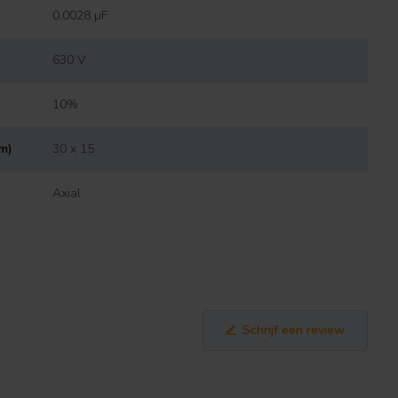
0.0028 µF
630 V
10%
mm)
30 x 15
Axial
Schrijf een review