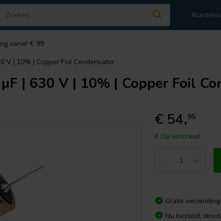
Klantens
ing vanaf € 99
30 V | 10% | Copper Foil Condensator
F | 630 V | 10% | Copper Foil Co
€ 54,
95
4 Op voorraad
-
+
Gratis verzending
Nu besteld, dins