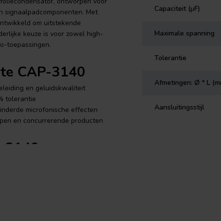
foliecondensator, ontworpen voor
Capaciteit (µF)
 in signaalpadcomponenten. Met
ontwikkeld om uitstekende
Maximale spanning
erlijke keuze is voor zowel high-
io-toepassingen.
Tolerantie
ote CAP-3140
Afmetingen: Ø * L (
leiding en geluidskwaliteit
% tolerantie
Aansluitingsstijl
inderde microfonische effecten
rpen en concurrerende producten
P-3140
tor
 de CAP-3140 hoogwaardig
heid en minimale vervorming. De
iemethoden en verbeterde
onele condensatorontwerpen,