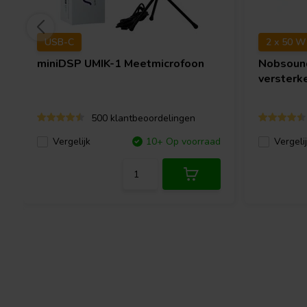
USB-C
2 x 50 W
miniDSP
UMIK-1 Meetmicrofoon
Nobsou
versterk
500 klantbeoordelingen
Vergelijk
10+ Op voorraad
Vergeli