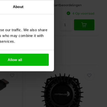
gen
0 klantbeoordelingen
About
Vergelijk
p voorraad
4 Op voorraad
se our traffic. We also share
ers who may combine it with
 services.
Allow all