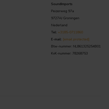
SoundImports
Peizerweg 97a
9727AJ Groningen
Nederland
Tel:
+3185-0711860
E-mail:
[email protected]
Btw-nummer: NL861325254B01
KvK-nummer: 78268753