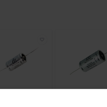
jding aan kwaliteit zorgt ervoor
uw audiosysteem naar voren brengt.
,0028 µF waarde is de CAP-3140
n diverse
audio-component
en
gen is hij eenvoudig te integreren
det of op maat gemaakte passieve
 betrouwbaarheid en zorgt voor
de koperen behuizing, die niet
 elektromagnetische afscherming
fbehuizingen. Deze unieke
erferentie, waardoor de CAP-3140
ngen waarbij elk detail telt.
 de Audio Note CAP-3140
ote
CAP-5070 | 0,068 µF |
Audio Note
CAP-5150 | 0,
eve componententechniek. De
0 V
10% | 630 V
iteitverhouding maken hem favoriet
ngepaste audioapparatuur. Ervaar