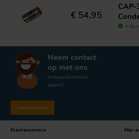
CAP-3
€ 54,95
Conde
4 Op v
Neem contact
op met ons
In-house technische
support
Klantenservice
Klantenservice
Mijn a