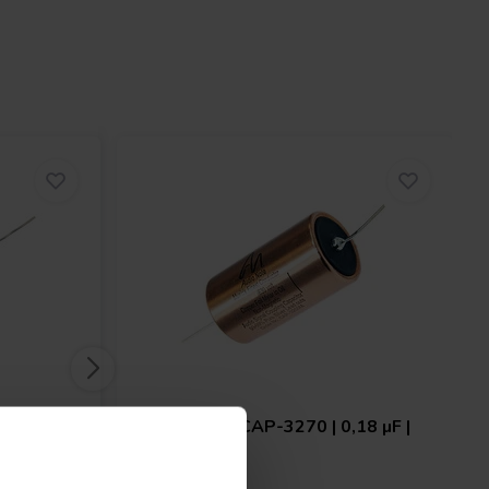
22 µF |
Audio Note
CAP-3270 | 0,18 µF |
10% | 630 V