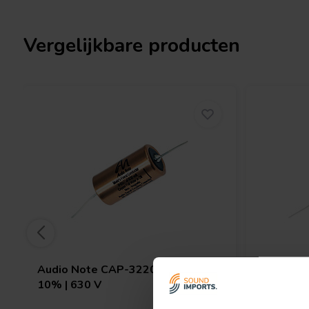
inclusief eerdere Jensen-koper signaalcondensatoren. Deze toewi
dat uw signaalpad compromisloos blijft en de fijnste details in 
Vergelijkbare producten
Met een stevige 630 V spanningswaarde en een nauwkeurige 0
ideaal voor kritische signaalkoppeling en bypass-toepassingen i
crossover-component
toepassingen. Dankzij de compacte afmetin
in verschillende schakelingen, of u nu buizenversterkers upgra
crossovers bouwt voor
speakers
. De 10% tolerantie biedt extra
consistente prestaties in al uw audioprojecten.
Een van de onderscheidende kenmerken van deze condensator is 
alleen bijdraagt aan de visuele uitstraling, maar ook superieure
biedt ten opzichte van traditionele aluminium-, glas- of kunststo
constructie minimaliseert microfonische effecten en externe int
een uitstekende keuze is voor hooggevoelige en ruisarme toepassi
Of u nu een doe-het-zelver bent of een professionele bouwer,
Audio Note
CAP-3220 | 0,047 µF |
Audio N
koperfoliecondensator vertegenwoordigt het toppunt van passi
10% | 630 V
10% | 63
transparantie, robuuste bouwkwaliteit en uitstekende prijs-kwal
bij iedereen die de hoogste normen wil bereiken in
DIY-kits
of aa