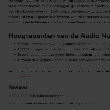
De Audio Note CAP-3140 is een premium 0,0028 µF, 630 V koper
veeleisende audiofielen die de hoogste geluidskwaliteit zoeken
een strakke tolerantie van 10% is deze condensator zorgvuldig 
helderheid en transparantie te leveren, waardoor het een uitzond
end single-ended triodeversterkers als een breed scala aan aud
Hoogtepunten van de Audio N
Constructie van hoogwaardig koperfolie voor superieure ge
0,0028 µF capaciteit met een robuuste 630 V rating en 10
In een koperen behuizing voor betere afscherming en verm
Uitzonderlijke geluidsweergave, beter dan eerdere ontwe
Productdetails Audio Note CA
Toon meer
Audio Note
CAP-3140 0,0028 µF 630 V 10% Koperfoliecondensa
Reviews
Ontworpen met audiofiele standaarden in gedachten, gebruikt
0 klantbeoordelingen
koperfolie als geleider, wat zorgt voor maximale signaalgetrouw
koperfoliebenadering, gecombineerd met geavanceerde product
Er zijn nog geen reviews geschreven over dit product..
materialen, biedt een echte upgrade ten opzichte van conventi