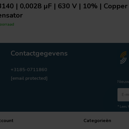
140 | 0,0028 µF | 630 V | 10% | Copper 
nsator
oorraad
Contactgegevens
+3185-0711860
[email protected]
Nieuw
* Lees 
ccount
Categorieën