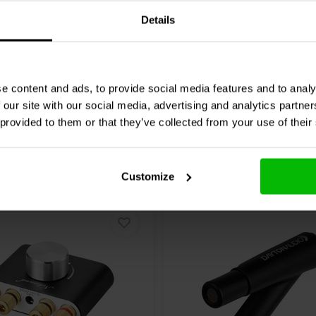
roject met deze uitzonderlijke
0 klantbeoordelingen
0 klantbeoordelin
Details
jk
Vergelijk
4 Op voorraad
4 O
e content and ads, to provide social media features and to analy
 our site with our social media, advertising and analytics partn
 provided to them or that they’ve collected from your use of their
Customize