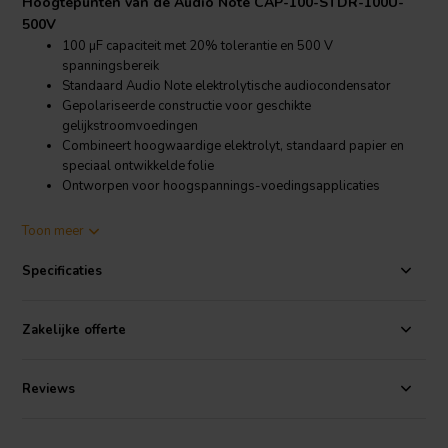
Hoogtepunten van de Audio Note CAP-100-STDR-100U-
500V
100 µF capaciteit met 20% tolerantie en 500 V
spanningsbereik
Standaard Audio Note elektrolytische audiocondensator
Gepolariseerde constructie voor geschikte
gelijkstroomvoedingen
Combineert hoogwaardige elektrolyt, standaard papier en
speciaal ontwikkelde folie
Ontworpen voor hoogspannings-voedingsapplicaties
Productdetails Audio Note CAP-100-STDR-100U-500V
Toon meer
Audio Note
CAP-100-STDR-100U-500V 100 µF 20% 500 V
Standaard Gepolariseerde Elektrolytische Condensator
Specificaties
De Audio Note CAP-100-STDR-100U-500V maakt deel uit van
Audio Note’s standaard elektrolytische audiocondensatorreeks. Het
Zakelijke offerte
is gebouwd als een hoogspannings-
condensator
voor veeleisende
audiovoedingen, waar stabiele componentkwaliteit en zorgvuldige
materiaalkeuze belangrijk zijn.
Reviews
Hoewel dit het instapmodel is in Audio Note’s elektrolytische reeks,