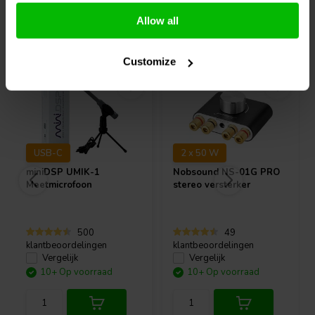
Allow all
Vaak samen gekocht
Customize
USB-C
2 x 50 W
miniDSP
UMIK-1
Nobsound
NS-01G PRO
Meetmicrofoon
stereo versterker
500
49
klantbeoordelingen
klantbeoordelingen
Vergelijk
Vergelijk
10+ Op voorraad
10+ Op voorraad