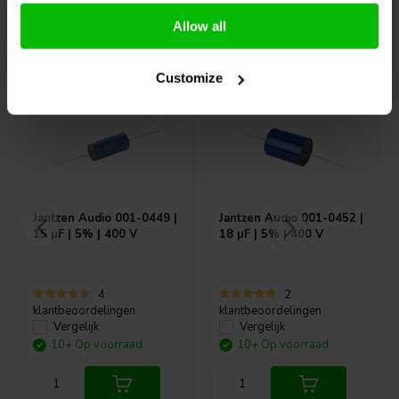
werking in veeleisende omgevingen.
Allow all
Vaak samen gekocht
Of je nu een vintage versterker restaureert, een aangepaste
speaker
crossover bouwt of een nieuw DIY-audioproject verfijnt, de Audio
Customize
Note Kaisei CAP-100-R-100U-25V brengt de sonische voordelen
van Black Gate-geïnspireerde technologie naar jouw installatie. De
ongeëvenaarde bouwkwaliteit en transparantie maken het een
essentiële upgrade voor elke serieuze audio-toepassing.
Jantzen Audio
001-0449 |
Jantzen Audio
001-0452 |
15 µF | 5% | 400 V
18 µF | 5% | 400 V
4
2
klantbeoordelingen
klantbeoordelingen
Vergelijk
Vergelijk
10+ Op voorraad
10+ Op voorraad