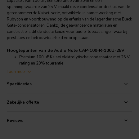
capaciteit van 100 µF, een tolerantie van 20% en een
spanningswaarde van 25 V, maakt deze condensator deel uit van de
gerenommeerde Kaisei-serie, ontwikkeld in samenwerking met
Rubycon en voortbouwend op de erfenis van de legendarische Black
Gate-condensatoren. Dankzij de geavanceerde materialen en
constructie is dit de ideale keuze voor audio-toepassingen waarbij
prestaties en betrouwbaarheid voorop staan.
Hoogtepunten van de Audio Note CAP-100-R-100U-25V
Premium 100 µF Kaisei elektrolytische condensator met 25 V
rating en 20% tolerantie
Ontwikkeld met Rubycon, gebruikmakend van hoogwaardige
Toon meer
elektrolyt, speciaal folie en robuuste constructie
Biedt verbeterde zuiverheid en muzikaliteit voor veeleisende
Specificaties
audio-toepassingen
Perfect voor gebruik in voedingscircuits en high-fidelity
audioapparatuur
Zakelijke offerte
Productdetails Audio Note CAP-100-R-100U-25V
Audio Note
CAP-100-R-100U-25V Kaisei Electrolytische
Reviews
Condensator
De Audio Note Kaisei CAP-100-R-100U-25V onderscheidt zich