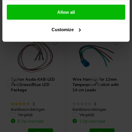
Allow all
Vaak samen gekocht
Customize
Dayton Audio
KAB-LED
Wire Harness for 12mm
Red/Green/Blue LED
Tamperproof Switch with
Package
14 cm Leads
3
0
klantbeoordelingen
klantbeoordelingen
Vergelijk
Vergelijk
6 Op voorraad
1 Op voorraad