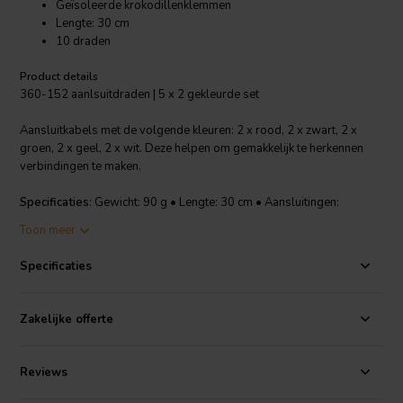
Geïsoleerde krokodillenklemmen
Lengte: 30 cm
10 draden
Product details
360-152 aanlsuitdraden | 5 x 2 gekleurde set
Aansluitkabels met de volgende kleuren: 2 x rood, 2 x zwart, 2 x
groen, 2 x geel, 2 x wit. Deze helpen om gemakkelijk te herkennen
verbindingen te maken.
Specificaties
: Gewicht: 90 g • Lengte: 30 cm • Aansluitingen:
krokodillenklem • 2,5 cm clips
Toon meer
Specificaties
Zakelijke offerte
Reviews