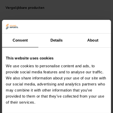
Vergelijkbare producten
Consent
Details
About
2.5mm2 | OFC
1.5mm2 | OFC
This website uses cookies
QED
Performance XT25
Rood/zwart
tweedraads
luidsprekerdraad
We use cookies to personalise content and ads, to
luidsprekerdraad
provide social media features and to analyse our traffic.
We also share information about your use of our site with
4
29
our social media, advertising and analytics partners who
klantbeoordelingen
klantbeoordelingen
may combine it with other information that you’ve
Vergelijk
Vergelijk
60 Op voorraad
100+ Op voorraad
provided to them or that they’ve collected from your use
of their services.