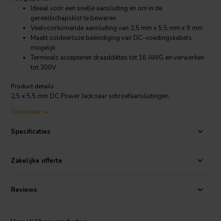
Ideaal voor een snelle aansluiting en om in de
gereedschapskist te bewaren
Veelvoorkomende aansluiting van 2,5 mm x 5,5 mm x 9 mm
Maakt soldeerloze beëindiging van DC-voedingskabels
mogelijk
Terminals accepteren draaddiktes tot 16 AWG en verwerken
tot 300V
Product details
2,5 x 5,5 mm DC Power Jack naar schroefaansluitingen
Toon meer
Sluit de draad snel en veilig af met deze barrel jack. De
cilinderafmetingen zijn de gebruikelijke 2,5 mm x 5,5 mm x 9 mm,
Specificaties
waardoor ze perfect zijn voor gebruik met CCTV-camera's,
versterkers en projecten.
Zakelijke offerte
Opmerking:
dit is geen voeding of stroomomvormer. Zorg ervoor
dat u de juiste voeding aansluit op het apparaat.
Reviews