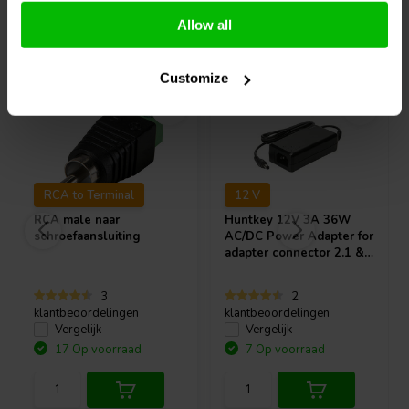
Allow all
Vaak samen gekocht
Customize
RCA to Terminal
12 V
RCA male naar
Huntkey
12V 3A 36W
schroefaansluiting
AC/DC Power Adapter for
adapter connector 2.1 &
2.5 Charger PSU
3
2
klantbeoordelingen
klantbeoordelingen
Vergelijk
Vergelijk
17 Op voorraad
7 Op voorraad