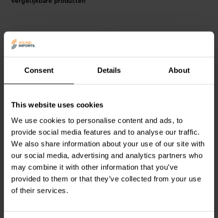
Vergelijkbare producten
Consent
Details
About
2,5 x 5,5 mm stekker naar
2,1 x 5,5 mm DC coaxiale
This website uses cookies
schroefaansluitingen
voeding met
schroefaansluiting
We use cookies to personalise content and ads, to
provide social media features and to analyse our traffic.
2
1
We also share information about your use of our site with
klantbeoordelingen
klantbeoordelingen
our social media, advertising and analytics partners who
Vergelijk
Vergelijk
may combine it with other information that you’ve
18 Op voorraad
58 Op voorraad
provided to them or that they’ve collected from your use
of their services.