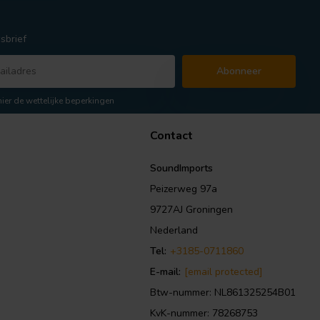
sbrief
Abonneer
hier de wettelijke beperkingen
Contact
SoundImports
Peizerweg 97a
9727AJ Groningen
Nederland
Tel:
+3185-0711860
E-mail:
[email protected]
Btw-nummer: NL861325254B01
KvK-nummer: 78268753