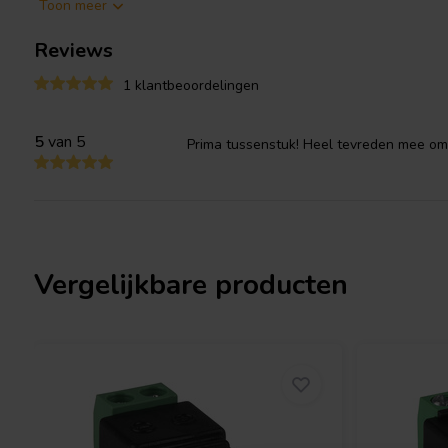
Toon meer
projecten.
Reviews
Let op:
Dit is geen voeding of omvormer. Zorg ervoor dat u de jui
apparaat.
1 klantbeoordelingen
5
van 5
Prima tussenstuk! Heel tevreden mee om 
Vergelijkbare producten