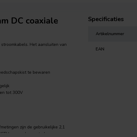
mm DC coaxiale
Specificaties
Artikelnummer
n stroomkabels. Het aansluiten van
EAN
reedschapskist te bewaren
elijk
en tot 300V
fmetingen zijn de gebruikelijke 2,1
CCTV-camera's, versterkers en