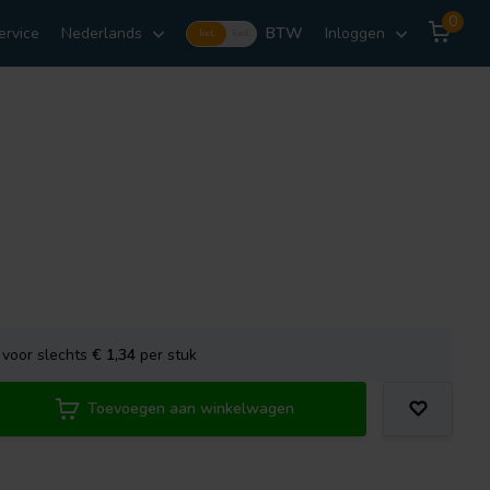
0
ervice
Nederlands
BTW
Inloggen
Incl.
Excl.
voor slechts
€ 1,34
per stuk
Toevoegen aan winkelwagen