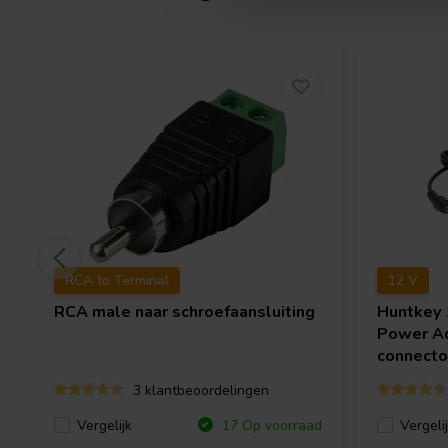
RCA to Terminal
12 V
RCA male naar schroefaansluiting
Huntkey
Power Ad
connecto
3 klantbeoordelingen
Vergelijk
Vergeli
17 Op voorraad