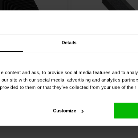
5A
Details
5 mm DC coaxiale plug
2,5 mm x 5,5 mm x 9 mm 
roefklemblok
e content and ads, to provide social media features and to analy
0 klantbeoordelingen
0 klantbeoordelin
 our site with our social media, advertising and analytics partn
jk
Vergelijk
6 Op voorraad
9 O
 provided to them or that they’ve collected from your use of their
Customize