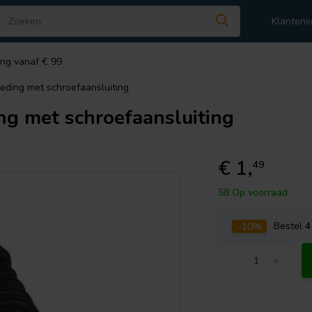
Klantens
ing vanaf € 99
eding met schroefaansluiting
ng met schroefaansluiting
€ 1,
49
58 Op voorraad
-10%
Bestel
4
-
+