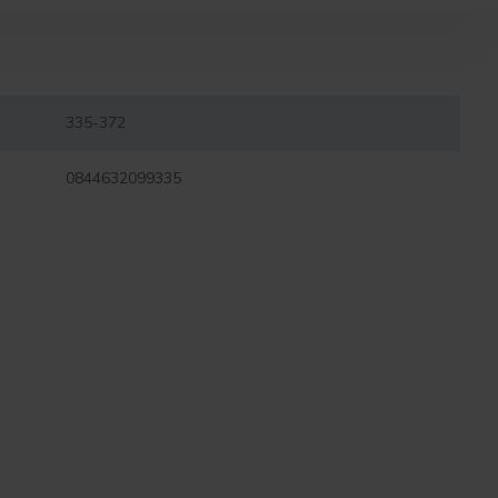
335-372
0844632099335