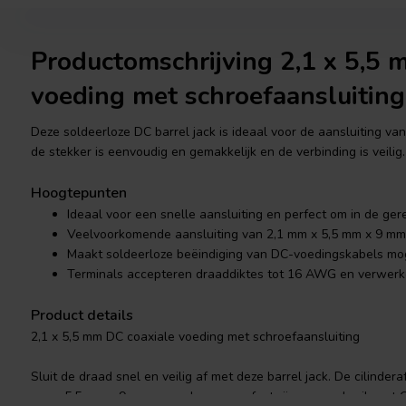
Productomschrijving 2,1 x 5,5 
voeding met schroefaansluiting
Deze soldeerloze DC barrel jack is ideaal voor de aansluiting va
de stekker is eenvoudig en gemakkelijk en de verbinding is veilig.
Hoogtepunten
Ideaal voor een snelle aansluiting en perfect om in de ge
Veelvoorkomende aansluiting van 2,1 mm x 5,5 mm x 9 mm
Maakt soldeerloze beëindiging van DC-voedingskabels mog
Terminals accepteren draaddiktes tot 16 AWG en verwerk
Product details
2,1 x 5,5 mm DC coaxiale voeding met schroefaansluiting
Sluit de draad snel en veilig af met deze barrel jack. De cilindera
mm x 5,5 mm x 9 mm, waardoor ze perfect zijn voor gebruik met 