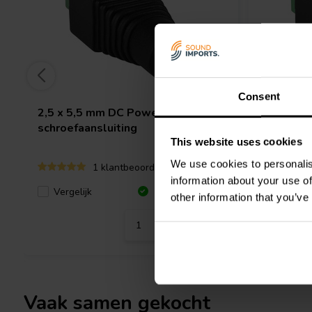
Consent
2,5 x 5,5 mm DC Power Jack naar
2,1 x 5,
schroefaansluiting
naar sch
This website uses cookies
We use cookies to personalis
1 klantbeoordelingen
information about your use of
Vergelijk
Vergeli
12 Op voorraad
other information that you’ve
Vaak samen gekocht