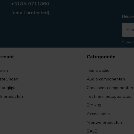
+3185-0711860
[email protected]
Nieuw
* Lees 
ccount
Categorieën
eren
Home audio
stellingen
Audio componenten
langlijst
Crossover componenten
jk producten
Test- & meetapparatuur
DIY kits
Accessoires
Nieuwe producten
SALE