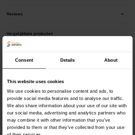
Reviews
Vergelijkbare producten
Consent
Details
About
This website uses cookies
80 Hz | 8 Ω
100 Hz | 8 Ω
We use cookies to personalise content and ads, to
266-442 1-weg Low-
266-446 1-weg Low Pass
provide social media features and to analyse our traffic.
Pass Filter
Filter
We also share information about your use of our site with
our social media, advertising and analytics partners who
may combine it with other information that you’ve
7
3
klantbeoordelingen
klantbeoordelingen
provided to them or that they’ve collected from your use
Vergelijk
Vergelijk
of their services.