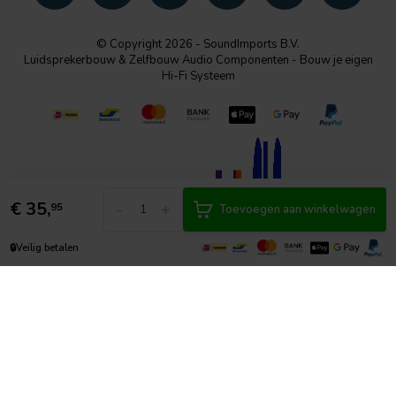
© Copyright 2026 - SoundImports B.V.
Luidsprekerbouw & Zelfbouw Audio Componenten - Bouw je eigen
Hi-Fi Systeem
€
35,
-
+
95
Toevoegen aan winkelwagen
🔒
Veilig betalen