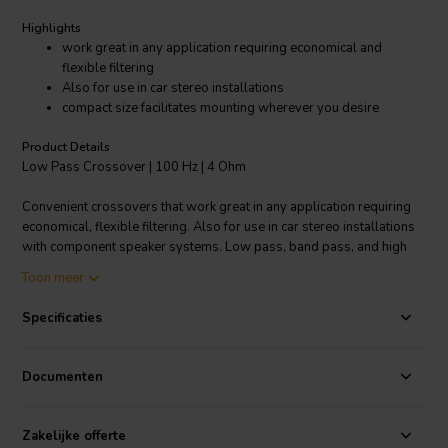
Highlights
work great in any application requiring economical and
flexible filtering
Also for use in car stereo installations
compact size facilitates mounting wherever you desire
Product Details
Low Pass Crossover | 100 Hz | 4 Ohm
Convenient crossovers that work great in any application requiring
economical, flexible filtering. Also for use in car stereo installations
with component speaker systems. Low pass, band pass, and high
pass models complement woofers, midranges, and tweeters.
Toon meer
Designed to be wired in-line between amp and speaker by using
.205" (5 mm) disconnect terminals or soldering. The crossovers'
Specificaties
compact size facilitates mounting virtually anywhere you desire.
Specifications:
• Approximately 250 watts RMS • Type: Low pass •
Documenten
Driver impedance: 4 ohm • Crossover frequency: 100 Hz • Roll off:
12 dB.
Zakelijke offerte