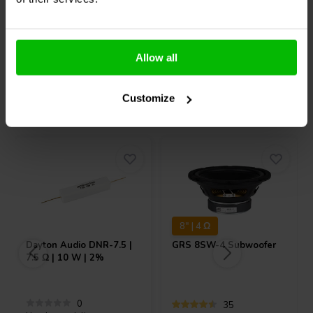
7 Op voorraad
10 Op voorraad
Allow all
Customize
Vaak samen gekocht
8" | 4 Ω
Dayton Audio
DNR-7.5 |
GRS
8SW-4 Subwoofer
7.5 Ω | 10 W | 2%
0
35